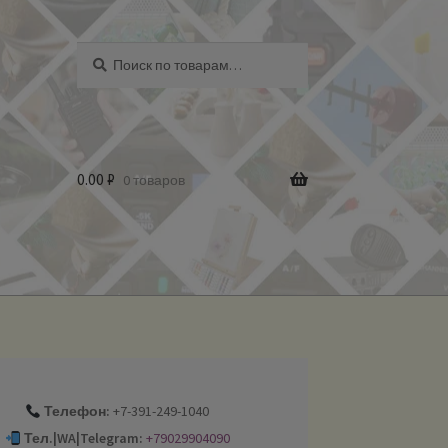
Искать:
Поиск
0.00
₽
0 товаров
Телефон:
+7-391-249-1040
Тел.|WA|Telegram:
+79029904090