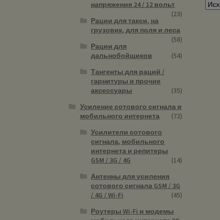
напряжения 24 / 12 вольт
(23)
Рации для такси, на
грузовик, для поля и леса
(58)
Рации для
дальнобойщиков
(54)
Тангенты для раций /
гарнитуры и прочие
аксессуары
(35)
Усиление сотового сигнала и
мобильного интернета
(72)
Усилители сотового
сигнала, мобильного
интернета и репитеры
GSM / 3G / 4G
(14)
Антенны для усиления
сотового сигнала GSM / 3G
/ 4G / Wi-Fi
(45)
Роутеры Wi-Fi и модемы