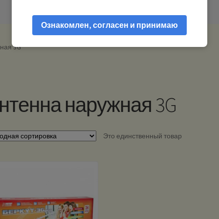
Ознакомлен, согласен и принимаю
ная 3G”
нтенна наружная 3G
Это единственный товар