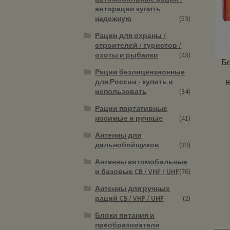
авторации купить
надежную
(53)
Рации для охраны /
строителей / туристов /
охоты и рыбалки
(43)
Бе
Рации безлицензионные
н
для России - купить и
использовать
(34)
Рации портативные
носимые и ручные
(41)
Антенны для
дальнобойщиков
(39)
Антенны автомобильные
и базовые CB / VHF / UHF
(76)
Антенны для ручных
раций CB / VHF / UHF
(2)
Блоки питания и
преобразователи