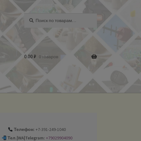
Искать:
Поиск
0.00
₽
0 товаров
Телефон:
+7-391-249-1040
Тел.|WA|Telegram:
+79029904090