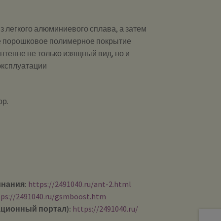
з легкого алюминиевого сплава, а затем
е порошковое полимерное покрытие
антенне не только изящный вид, но и
эксплуатации
ор.
инания:
https://2491040.ru/ant-2.html
tps://2491040.ru/gsmboost.htm
ционный портал):
https://2491040.ru/