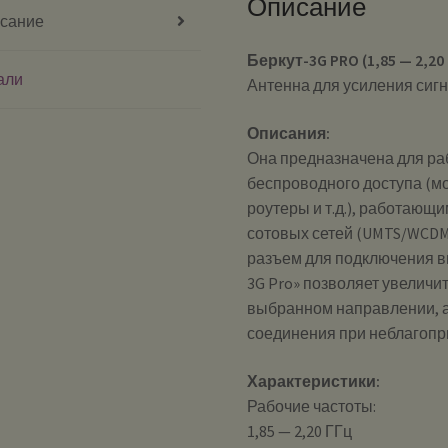
Описание
сание
Беркут-3G PRO (1,85 — 2,20
али
Антенна для усиления сиг
Описания:
Она предназначена для ра
беспроводного доступа (м
роутеры и т.д.), работающ
сотовых сетей (UMTS/WCD
разъем для подключения в
3G Pro» позволяет увеличи
выбранном направлении, а
соединения при неблагопр
Характеристики:
Рабочие частоты:
1,85 — 2,20 ГГц