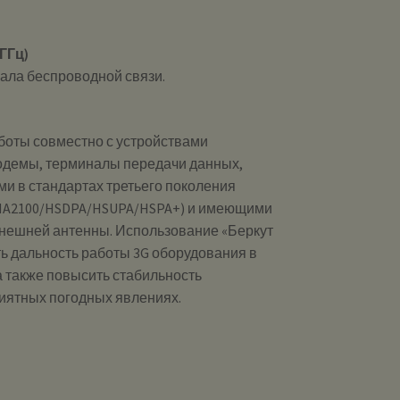
 ГГц)
нала беспроводной связи.
боты совместно с устройствами
одемы, терминалы передачи данных,
ими в стандартах третьего поколения
MA2100/HSDPA/HSUPA/HSPA+) и имеющими
нешней антенны. Использование «Беркут
ть дальность работы 3G оборудования в
 также повысить стабильность
иятных погодных явлениях.