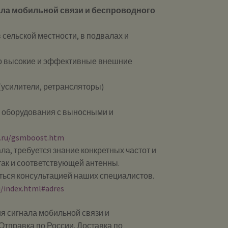
ла мобильной связи и беспроводного
 сельской местности, в подвалах и
но высокие и эффективные внешние
(усилители, ретрансляторы)
ы оборудования с выносными и
0.ru/gsmboost.htm
ла, требуется знание конкретных частот и
так и соответствующей антенны.
ься консультацией наших специалистов.
u/index.html#adres
я сигнала мобильной связи и
Отправка по России. Доставка по