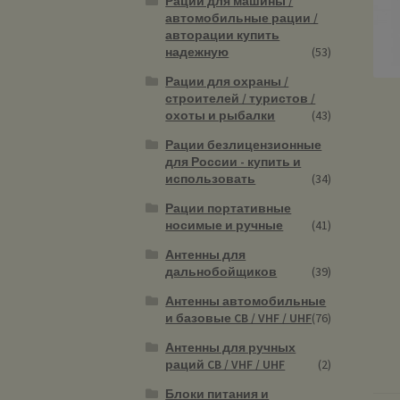
Рации для машины /
автомобильные рации /
авторации купить
надежную
(53)
Рации для охраны /
строителей / туристов /
охоты и рыбалки
(43)
Рации безлицензионные
для России - купить и
использовать
(34)
Рации портативные
носимые и ручные
(41)
Антенны для
дальнобойщиков
(39)
Антенны автомобильные
и базовые CB / VHF / UHF
(76)
Антенны для ручных
раций CB / VHF / UHF
(2)
Блоки питания и