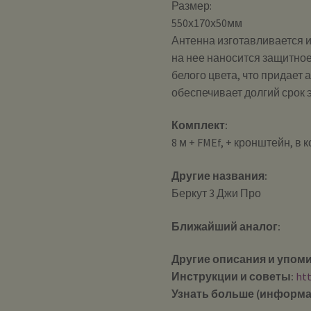
Размер:
550х170х50мм
Антенна изготавливается и
на нее наносится защитно
белого цвета, что придает 
обеспечивает долгий срок 
Комплект:
8 м + FMEf, + кронштейн, в к
Другие названия:
Беркут 3 Джи Про
Ближайший аналог:
Другие описания и упом
Инструкции и советы:
ht
Узнать больше (информа