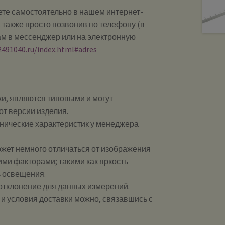
те самостоятельно в нашем интернет-
 также просто позвонив по телефону (в
ам в мессенджер или на электронную
2491040.ru/index.html#adres
и, являются типовыми и могут
от версии изделия.
хнические характеристик у менеджера
ожет немного отличаться от изображения
ими факторами; такими как яркость
ь освещения.
 отклонение для данных измерений.
и и условия доставки можно, связавшись с