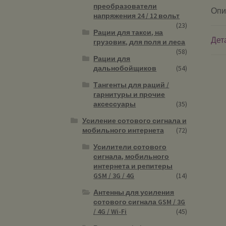
преобразователи
Опи
напряжения 24 / 12 вольт
(23)
Рации для такси, на
Дет
грузовик, для поля и леса
(58)
Рации для
дальнобойщиков
(54)
Тангенты для раций /
гарнитуры и прочие
аксессуары
(35)
Усиление сотового сигнала и
мобильного интернета
(72)
Усилители сотового
сигнала, мобильного
интернета и репитеры
GSM / 3G / 4G
(14)
Антенны для усиления
сотового сигнала GSM / 3G
/ 4G / Wi-Fi
(45)