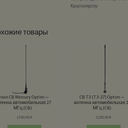
Красноярску.
хожие товары
nion CB Mercury Optim —
CB T3 (T3-27) Optim —
тенна автомобильная 27
антенна автомобильная 
МГц (CB)
МГц (CB)
1590.00
₽
2290.00
₽