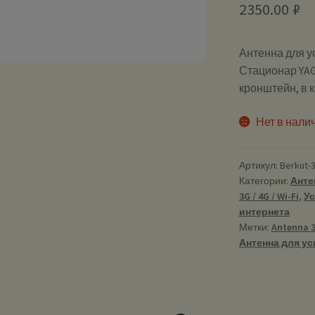
2350.00
₽
Антенна для у
Стационар YAGI 
кронштейн, в к
Нет в нали
Артикул:
Berkut-
Категории:
Анте
3G / 4G / Wi-Fi
,
Ус
интернета
Метки:
Antenna 
Антенна для ус