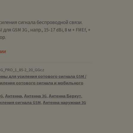
силения сигнала беспроводной связи.
для GSM 3G , напр., 15-17 dBi, 8 м + FMEf, +
ор.
чии
3G_PRO_1_85-2_20_GGcz
нны для усиления сотового сигнала GSM /
иление сотового сигнала и мобильного
3G
,
Антенна
,
Антенна 3G
,
Антенна Беркут
,
иления сигнала GSM
,
Антенна наружная 3G