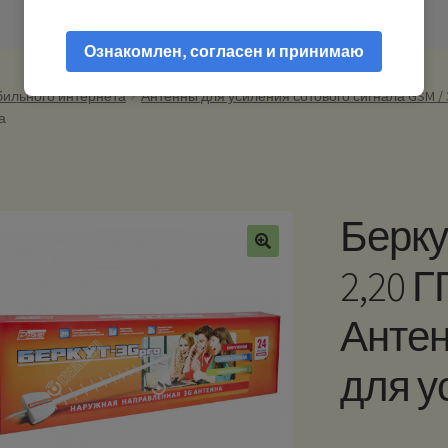
Ознакомлен, согласен и принимаю
бильного интернета
Антенны для усиления сотового сигнала GSM / 3G
а
Берку
2,20 Г
Антен
для у