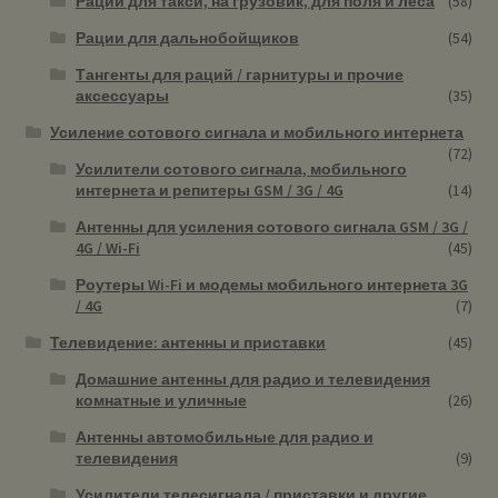
Рации для такси, на грузовик, для поля и леса
(58)
Рации для дальнобойщиков
(54)
Тангенты для раций / гарнитуры и прочие
аксессуары
(35)
Усиление сотового сигнала и мобильного интернета
(72)
Усилители сотового сигнала, мобильного
интернета и репитеры GSM / 3G / 4G
(14)
Антенны для усиления сотового сигнала GSM / 3G /
4G / Wi-Fi
(45)
Роутеры Wi-Fi и модемы мобильного интернета 3G
/ 4G
(7)
Телевидение: антенны и приставки
(45)
Домашние антенны для радио и телевидения
комнатные и уличные
(26)
Антенны автомобильные для радио и
телевидения
(9)
Усилители телесигнала / приставки и другие