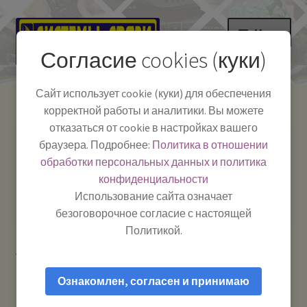
Перейти
Перейти
Меню
к
к
Согласие cookies (куки)
навигации
содержимому
НА ГЛАВНУЮ
Сайт использует cookie (куки) для обеспечения
корректной работы и аналитики. Вы можете
Развер
Каталог
отказаться от cookie в настройках вашего
вложе
Телефон:
+7-
браузера. Подробнее:
Политика в отношении
Системы Связи:
меню
Развер
Как пользоваться
391-249-1040
г. Красноярск, ул.
обработки персональных данных и политика
вложе
Весны, 2
-
конфиденциальности
меню
Тел.|WA|Telegram:
Полезная информация
Работаем:
Пн-Пт:
Использование сайта означает
+79029904090
10:00–18:00
безоговорочное согласие с настоящей
БЛОГ
Политикой.
Главная
Товары с меткой “Дельта”
Развер
Мой аккаунт
вложе
Ознакомлен, согласен и принимаю
меню