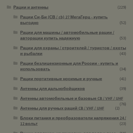
Рации и антенны
(229)
Рации Си-Би (СВ / cb) 27 МегаГерц - купить
выгодно
(52)
Рации для машины / автомобильные рации /
авторации купить надежную
(53)
Рации для охраны / строителей / туристов / охоты
и рыбалки
(43)
Рации безлицензионные для России - купить и
использовать
(34)
Рации портативные носимые и ручные
(41)
Антенны для дальнобойщиков
(39)
Антенны автомобильные и базовые CB / VHF / UHF
(76)
Антенны для ручных раций CB / VHF / UHF
(2)
Блоки питания и преобразователи напряжения 24 /
12 вольт
(23)