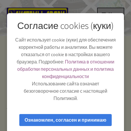
Перейти
Перейти
Меню
к
к
Согласие cookies (куки)
навигации
содержимому
НА ГЛАВНУЮ
Сайт использует cookie (куки) для обеспечения
корректной работы и аналитики. Вы можете
Развер
Каталог
отказаться от cookie в настройках вашего
вложе
Телефон:
+7-
браузера. Подробнее:
Политика в отношении
Системы Связи:
меню
Развер
Как пользоваться
391-249-1040
г. Красноярск, ул.
обработки персональных данных и политика
вложе
Весны, 2
-
конфиденциальности
меню
Тел.|WA|Telegram:
Полезная информация
Работаем:
Пн-Пт:
Использование сайта означает
+79029904090
10:00–18:00
безоговорочное согласие с настоящей
БЛОГ
Политикой.
Главная
Товары с меткой “кронштейн для антенны”
Развер
Мой аккаунт
вложе
Ознакомлен, согласен и принимаю
меню