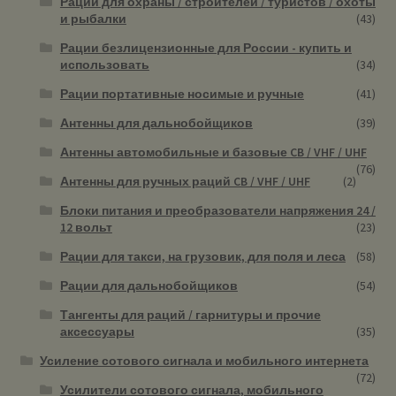
Рации для охраны / строителей / туристов / охоты
и рыбалки
(43)
Рации безлицензионные для России - купить и
использовать
(34)
Рации портативные носимые и ручные
(41)
Антенны для дальнобойщиков
(39)
Антенны автомобильные и базовые CB / VHF / UHF
(76)
Антенны для ручных раций CB / VHF / UHF
(2)
Блоки питания и преобразователи напряжения 24 /
12 вольт
(23)
Рации для такси, на грузовик, для поля и леса
(58)
Рации для дальнобойщиков
(54)
Тангенты для раций / гарнитуры и прочие
аксессуары
(35)
Усиление сотового сигнала и мобильного интернета
(72)
Усилители сотового сигнала, мобильного