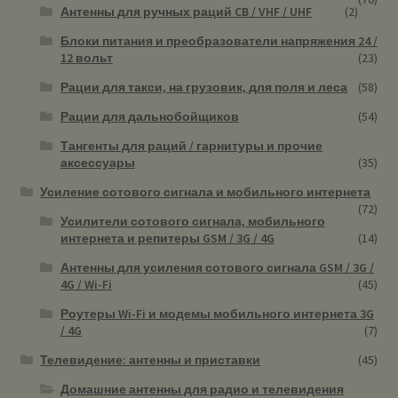
Антенны для ручных раций CB / VHF / UHF
(2)
Блоки питания и преобразователи напряжения 24 /
12 вольт
(23)
Рации для такси, на грузовик, для поля и леса
(58)
Рации для дальнобойщиков
(54)
Тангенты для раций / гарнитуры и прочие
аксессуары
(35)
Усиление сотового сигнала и мобильного интернета
(72)
Усилители сотового сигнала, мобильного
интернета и репитеры GSM / 3G / 4G
(14)
Антенны для усиления сотового сигнала GSM / 3G /
4G / Wi-Fi
(45)
Роутеры Wi-Fi и модемы мобильного интернета 3G
/ 4G
(7)
Телевидение: антенны и приставки
(45)
Домашние антенны для радио и телевидения