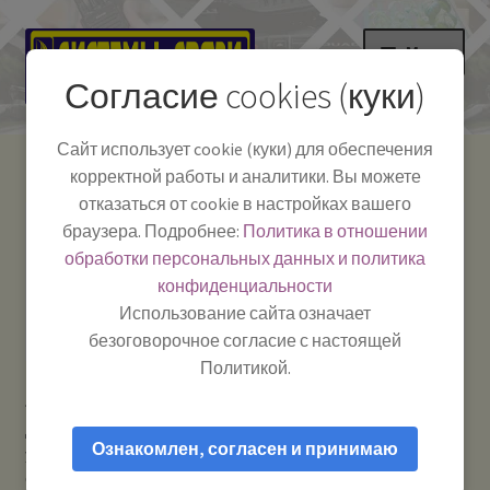
Перейти
Перейти
Меню
к
к
Согласие cookies (куки)
навигации
содержимому
НА ГЛАВНУЮ
Сайт использует cookie (куки) для обеспечения
корректной работы и аналитики. Вы можете
Развер
Каталог
отказаться от cookie в настройках вашего
вложе
Телефон:
+7-
браузера. Подробнее:
Политика в отношении
Системы Связи:
меню
Развер
Как пользоваться
391-249-1040
г. Красноярск, ул.
обработки персональных данных и политика
вложе
Весны, 2
-
конфиденциальности
меню
Тел.|WA|Telegram:
Полезная информация
Работаем:
Пн-Пт:
Использование сайта означает
+79029904090
10:00–18:00
безоговорочное согласие с настоящей
БЛОГ
Политикой.
Главная
Телевидение: антенны и приставки
Развер
Мой аккаунт
Домашние антенны для радио и телевидения комнатные и
вложе
Ознакомлен, согласен и принимаю
уличные
Кронштейн настенный для крепления антенны г-
меню
образный 24 см белый KS-240