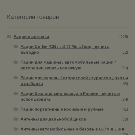
Категории товаров
Рации и антенны
(229)
Рации Си-Би (СВ / cb) 27 МегаГерц - купить
выгодно
(52)
Рации для машины / автомобильные рации /
авторации купить надежную
(53)
Рации для охраны / строителей / туристов / охоты
и рыбалки
(43)
Рации безлицензионные для России - купить и
использовать
(34)
Рации портативные носимые и ручные
(41)
Антенны для дальнобойщиков
(39)
Антенны автомобильные и базовые CB / VHF / UHF
(76)