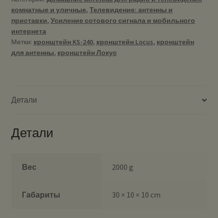
комнатные и уличные
,
Телевидение: антенны и
приставки
,
Усиление сотового сигнала и мобильного
интернета
Метки:
кронштейн KS-240
,
кронштейн Locus
,
кронштейн
для антенны
,
кронштейн Локус
Детали
Детали
Вес
2000 g
Габариты
30 × 10 × 10 cm