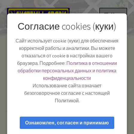
Перейти
Перейти
Меню
к
к
Согласие cookies (куки)
навигации
содержимому
НА ГЛАВНУЮ
Сайт использует cookie (куки) для обеспечения
корректной работы и аналитики. Вы можете
Развер
Каталог
отказаться от cookie в настройках вашего
вложе
Телефон:
+7-
браузера. Подробнее:
Политика в отношении
Системы Связи:
меню
Развер
Как пользоваться
391-249-1040
г. Красноярск, ул.
обработки персональных данных и политика
вложе
Весны, 2
-
конфиденциальности
меню
Тел.|WA|Telegram:
Полезная информация
Работаем:
Пн-Пт:
Использование сайта означает
+79029904090
10:00–18:00
безоговорочное согласие с настоящей
БЛОГ
Политикой.
Главная
Товары с меткой “кронштейн Locus”
Развер
Мой аккаунт
вложе
Ознакомлен, согласен и принимаю
меню