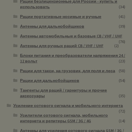
Рации безлицензионные для России - купить и
использовать
(34)
Рации портативные носимые и ручные
(41)
Антенны для дальнобойщиков
(39)
Антенны автомобильные и базовые CB / VHF / UHF
(76)
Антенны для ручных раций CB / VHF / UHF
(2)
Блоки питания и преобразователи напряжения 24 /
12 вольт
(23)
Рации для такси, на грузовик, для поля и леса
(58)
Рации для дальнобойщиков
(54)
Тангенты для раций / гарнитуры и прочие
аксессуары
(35)
Усиление сотового сигнала и мобильного интернета
(72)
Усилители сотового сигнала, мобильного
интернета и репитеры GSM / 3G / 4G
(14)
Антенны для усиления сотового сигнала GSM / 3G /