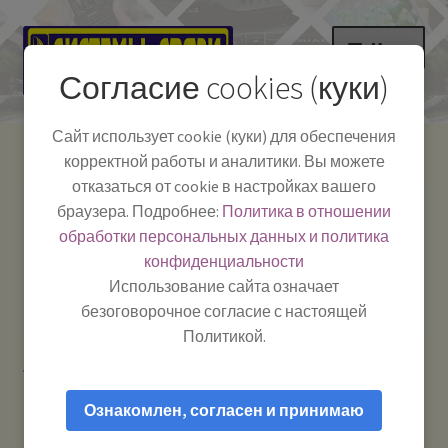
Перейти
Перейти
Меню
к
к
Согласие cookies (куки)
навигации
содержимому
НА ГЛАВНУЮ
Сайт использует cookie (куки) для обеспечения
корректной работы и аналитики. Вы можете
Развер
Каталог
отказаться от cookie в настройках вашего
вложе
Телефон:
+7-
браузера. Подробнее:
Политика в отношении
Системы Связи:
меню
Развер
Как пользоваться
391-249-1040
г. Красноярск, ул.
обработки персональных данных и политика
вложе
Весны, 2
-
конфиденциальности
меню
Тел.|WA|Telegram:
Полезная информация
Работаем:
Пн-Пт:
Использование сайта означает
+79029904090
10:00–18:00
безоговорочное согласие с настоящей
БЛОГ
Политикой.
Главная
Товары с меткой “портативная”
Развер
Мой аккаунт
вложе
Ознакомлен, согласен и принимаю
меню