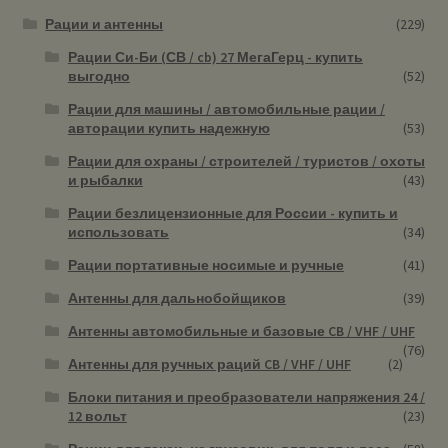
Рации и антенны
(229)
Рации Си-Би (СВ / cb) 27 МегаГерц - купить
выгодно
(52)
Рации для машины / автомобильные рации /
авторации купить надежную
(53)
Рации для охраны / строителей / туристов / охоты
и рыбалки
(43)
Рации безлицензионные для России - купить и
использовать
(34)
Рации портативные носимые и ручные
(41)
Антенны для дальнобойщиков
(39)
Антенны автомобильные и базовые CB / VHF / UHF
(76)
Антенны для ручных раций CB / VHF / UHF
(2)
Блоки питания и преобразователи напряжения 24 /
12 вольт
(23)