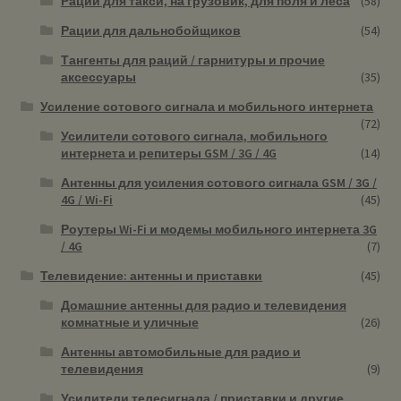
Рации для такси, на грузовик, для поля и леса
(58)
Рации для дальнобойщиков
(54)
Тангенты для раций / гарнитуры и прочие
аксессуары
(35)
Усиление сотового сигнала и мобильного интернета
(72)
Усилители сотового сигнала, мобильного
интернета и репитеры GSM / 3G / 4G
(14)
Антенны для усиления сотового сигнала GSM / 3G /
4G / Wi-Fi
(45)
Роутеры Wi-Fi и модемы мобильного интернета 3G
/ 4G
(7)
Телевидение: антенны и приставки
(45)
Домашние антенны для радио и телевидения
комнатные и уличные
(26)
Антенны автомобильные для радио и
телевидения
(9)
Усилители телесигнала / приставки и другие