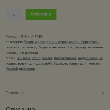
Количество
В корзину
Vector
VT-
44H
#
Артикул:
VT-44H_#_RIVER
Категории:
Рации для охраны / строителей / туристов /
RIVER
охоты и рыбалки
,
Рации и антенны
,
Рации портативные
-
носимые и ручные
Рация
Метки:
300 МГц
,
Radio
,
Vector
,
портативная
,
радиостанция
,
300
рация
,
рация для дальнобойщиков
,
рация для туризма
,
МГц
Речной диапазон
(речной
диапазон)
портативная
Описание
Описание