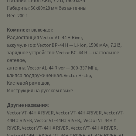
Питание: Li-Ion АКБ, 7.2 В, 1500 мАч
Габариты: 50х80х28 мм без антенны
Вес: 200 г
Комплект
включает:
Радиостанция Vector VT-44 H River,
аккумулятор: Vector BP-44 H — Li-Ion, 1500 мАч, 7.2 В,
зарядное устройство: Vector BC-44 H — настольное
сетевое,
антенна: Vector AL-44 River — 300-337 МГц,
клипса подпружиненная: Vector H-clip,
Кистевой ремешок,
Инструкция на русском языке.
Другие названия:
Vector VT-44H # RIVER, Vector VT-44H #RIVER, VectorVT-
44H # RIVER, Vector VT-44H# RIVER,, Vector VT 44H #
RIVER, Vector VT-44H # RIVER, VectorVT-44H # RIVER,
VectorVT44H # RIVER, VT-44H # RIVER, VT-44H RIVER, VT-