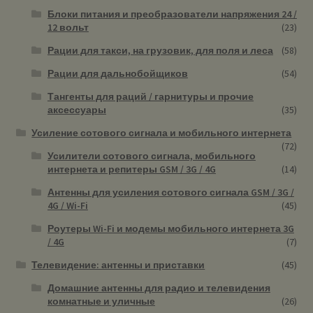
Блоки питания и преобразователи напряжения 24 /
12 вольт
(23)
Рации для такси, на грузовик, для поля и леса
(58)
Рации для дальнобойщиков
(54)
Тангенты для раций / гарнитуры и прочие
аксессуары
(35)
Усиление сотового сигнала и мобильного интернета
(72)
Усилители сотового сигнала, мобильного
интернета и репитеры GSM / 3G / 4G
(14)
Антенны для усиления сотового сигнала GSM / 3G /
4G / Wi-Fi
(45)
Роутеры Wi-Fi и модемы мобильного интернета 3G
/ 4G
(7)
Телевидение: антенны и приставки
(45)
Домашние антенны для радио и телевидения
комнатные и уличные
(26)