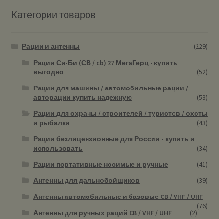
Категории товаров
Рации и антенны
(229)
Рации Си-Би (СВ / cb) 27 МегаГерц - купить
выгодно
(52)
Рации для машины / автомобильные рации /
авторации купить надежную
(53)
Рации для охраны / строителей / туристов / охоты
и рыбалки
(43)
Рации безлицензионные для России - купить и
использовать
(34)
Рации портативные носимые и ручные
(41)
Антенны для дальнобойщиков
(39)
Антенны автомобильные и базовые CB / VHF / UHF
(76)
Антенны для ручных раций CB / VHF / UHF
(2)