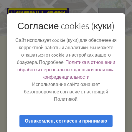
Перейти
Перейти
Меню
к
к
Согласие cookies (куки)
навигации
содержимому
НА ГЛАВНУЮ
Сайт использует cookie (куки) для обеспечения
корректной работы и аналитики. Вы можете
Развер
Каталог
отказаться от cookie в настройках вашего
вложе
Телефон:
+7-
браузера. Подробнее:
Политика в отношении
Системы Связи:
меню
Развер
Как пользоваться
391-249-1040
г. Красноярск, ул.
обработки персональных данных и политика
вложе
Весны, 2
-
конфиденциальности
меню
Тел.|WA|Telegram:
Полезная информация
Работаем:
Пн-Пт:
Использование сайта означает
+79029904090
10:00–18:00
безоговорочное согласие с настоящей
БЛОГ
Политикой.
Главная
Рации и антенны
Рации для охраны /
Развер
Мой аккаунт
строителей / туристов / охоты и рыбалки
Vector VT-44H #
вложе
Ознакомлен, согласен и принимаю
RIVER — Рация 300 МГц (речной диапазон) портативная
меню