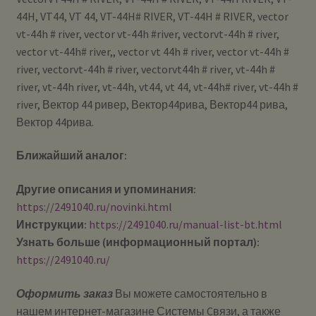
44H, VT44, VT 44, VT-44H# RIVER, VT-44H # RIVER, vector
vt-44h # river, vector vt-44h #river, vectorvt-44h # river,
vector vt-44h# river,, vector vt 44h # river, vector vt-44h #
river, vectorvt-44h # river, vectorvt44h # river, vt-44h #
river, vt-44h river, vt-44h, vt44, vt 44, vt-44h# river, vt-44h #
river, Вектор 44 ривер, Вектор44рива, Вектор44 рива,
Вектор 44рива.
Ближайший аналог:
Другие описания и упоминания:
https://2491040.ru/novinki.html
Инструкции:
https://2491040.ru/manual-list-bt.html
Узнать больше (информационный портал):
https://2491040.ru/
Оформить заказ
Вы можете самостоятельно в
нашем интернет-магазине Системы Cвязи, а также