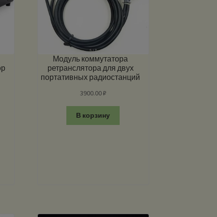
Модуль коммутатора
ор
ретранслятора для двух
портативных радиостанций
3900.00
₽
В корзину