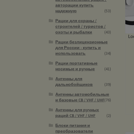
авторации купить
надежную
(53)
Рации для охраны /
строителей / туристов /
охоты и рыбалки
(43)
Lo
Рации безлицензионные
для России - купить и
использовать
(34)
Рации портативные
носимые и ручные
(41)
Антенны для
дальнобойщиков
(39)
Антенны автомобильные
и базовые CB / VHF / UHF
(76)
Антенны для ручных
раций CB / VHF / UHF
(2)
Блоки питания и
преобразователи