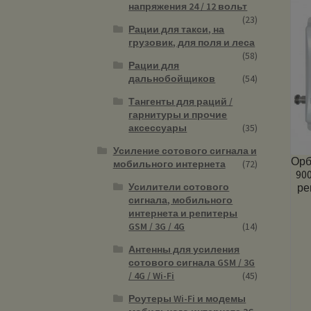
напряжения 24 / 12 вольт
(23)
Рации для такси, на
грузовик, для поля и леса
(58)
Рации для
дальнобойщиков
(54)
Тангенты для раций /
гарнитуры и прочие
аксессуары
(35)
Усиление сотового сигнала и
Орб
мобильного интернета
(72)
90
Усилители сотового
ре
сигнала, мобильного
интернета и репитеры
GSM / 3G / 4G
(14)
Антенны для усиления
сотового сигнала GSM / 3G
/ 4G / Wi-Fi
(45)
Роутеры Wi-Fi и модемы