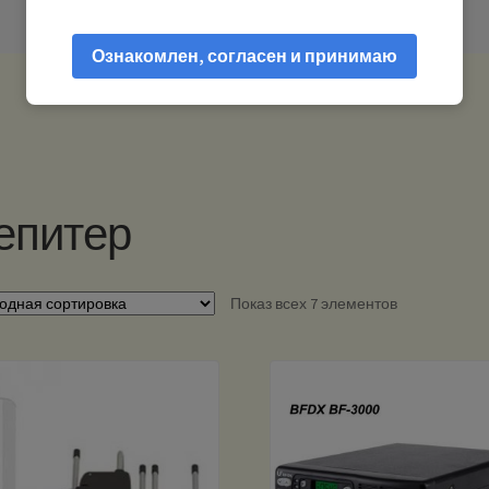
Ознакомлен, согласен и принимаю
епитер
Показ всех 7 элементов