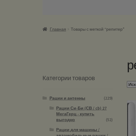
Главная
Товары с меткой “репитер”
р
Категории товаров
Рации и антенны
(229)
Рации Си-Би (СВ / cb) 27
МегаГерц - купить
выгодно
(52)
Рации для машины /
автомобильные рации /