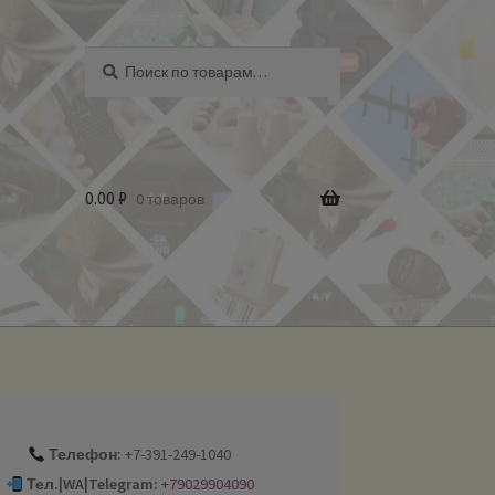
Искать:
Поиск
0.00
₽
0 товаров
Телефон:
+7-391-249-1040
Тел.|WA|Telegram:
+79029904090