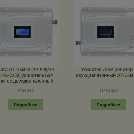
ита OT-GSM03 (2G-900/3G-
Усилитель GSM репитер
0/3G-2100) усилитель GSM
двухдиапазонный OT-GSM
питер двухдиапазонный
7900.00
₽
11850.00
₽
Подробнее
Подробнее