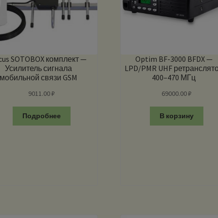
cus SOTOBOX комплект —
Optim BF-3000 BFDX —
Усилитель сигнала
LPD/PMR UHF ретранслят
мобильной связи GSM
400–470 МГц
9011.00
₽
69000.00
₽
Подробнее
В корзину