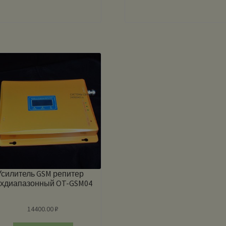
Усилитель GSM репитер
ехдиапазонный OT-GSM04
14400.00
₽