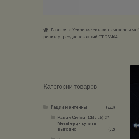
Главная
Усиление сотового сигнала и мо
репитер трехдиапазонный OT-GSM04
Категории товаров
Рации и антенны
(229)
Рации Си-Би (СВ / cb) 27
МегаГерц - купить
выгодно
(52)