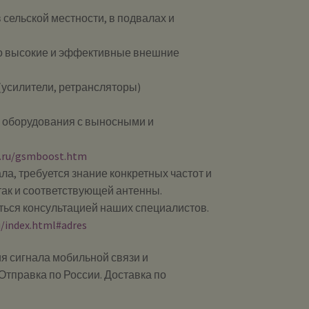
 сельской местности, в подвалах и
но высокие и эффективные внешние
(усилители, ретрансляторы)
ы оборудования с выносными и
0.ru/gsmboost.htm
ла, требуется знание конкретных частот и
так и соответствующей антенны.
ься консультацией наших специалистов.
u/index.html#adres
я сигнала мобильной связи и
Отправка по России. Доставка по