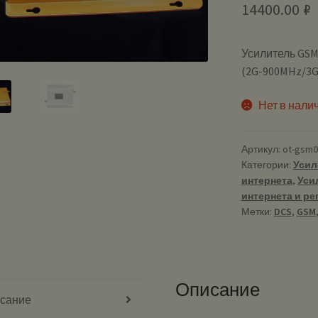
14400.00
₽
Усилитель GS
(2G-900MHz/3G
Нет в нали
Артикул:
ot-gsm0
Категории:
Усил
интернета
,
Уси
интернета и реп
Метки:
DCS
,
GSM
Описание
сание