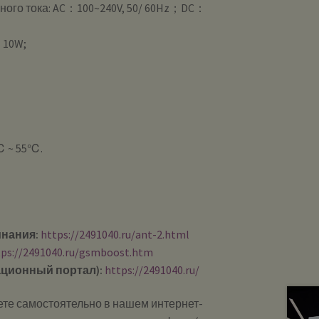
ного тока: AC：100~240V, 50/ 60Hz；DC：
 10W;
℃ ~ 55℃.
инания:
https://2491040.ru/ant-2.html
tps://2491040.ru/gsmboost.htm
ционный портал):
https://2491040.ru/
те самостоятельно в нашем интернет-