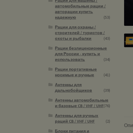
Рации для машины /
автомобильные рации /
авторации купить
надежную
(53)
Рации для охраны /
строителей / туристов /
охоты и рыбалки
(43)
Рации безлицензионные
для России - купить и
использовать
(34)
Рации портативные
носимые и ручные
(41)
Антенны для
дальнобойщиков
(39)
Антенны автомобильные
и базовые CB / VHF / UHF
(76)
Антенны для ручных
раций CB / VHF / UHF
(2)
Опи
Блоки питания и