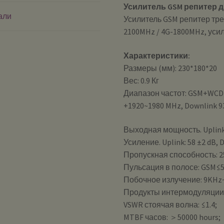
Усилитель GSM репитер 
али
Усилитель GSM репитер тр
2100MHz / 4G-1800MHz, усил
Характеристики:
Размеры (мм): 230*180*20
Вес: 0.9 Кг
Диапазон частот: GSM+WCDM
+1920~1980 MHz, Downlink 9
Выходная мощность. Uplink
Усиление. Uplink: 58 ±2 dB, 
Пропускная способность: 
Пульсация в полосе: GSM≤
Побочное излучение: 9KHz
Продукты интермодуляции:
VSWR стоячая волна: ≤1.4;
MTBF часов: ＞50000 hours;