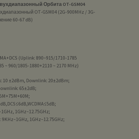
двухдиапазонный Орбита OT-GSM04
ехдиапазонный OT-GSM04 (2G-900MHz / 3G-
ение 60-67 dB)
A+DCS (Uplink: 890~915/1710-1785
35 ~ 960/1805-1880+2110 ~ 2170 MHz)
: 10 ±2dBm, Downlink: 20±2dBm;
Downlink: 65±2dB;
25M+75M+60M;
5dB,DCS≤6dB,WCDMA≤5dB;
~1GHz, 1GHz~12.75GHz;
 9KHz~1GHz, 1GHz~12.75GHz;