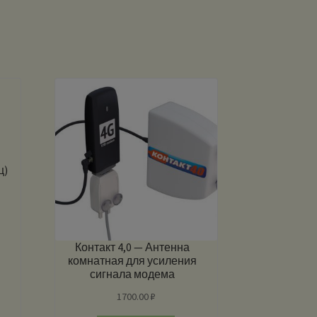
ц)
я
Контакт 4,0 — Антенна
комнатная для усиления
сигнала модема
1700.00
₽