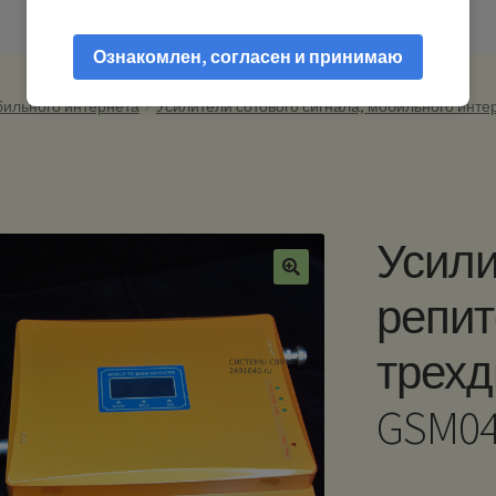
Ознакомлен, согласен и принимаю
бильного интернета
Усилители сотового сигнала, мобильного интер
Усили
репит
трехд
GSM0