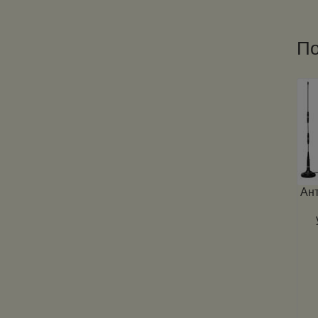
По
Ант