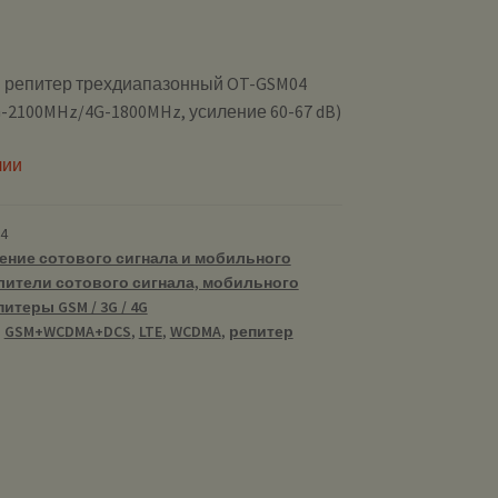
M репитер трехдиапазонный OT-GSM04
-2100MHz/4G-1800MHz, усиление 60-67 dB)
чии
4
ение сотового сигнала и мобильного
лители сотового сигнала, мобильного
итеры GSM / 3G / 4G
,
GSM+WCDMA+DCS
,
LTE
,
WCDMA
,
репитер