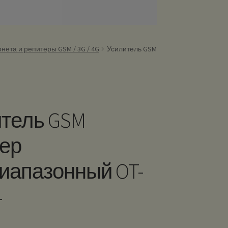
нета и репитеры GSM / 3G / 4G
Усилитель GSM
тель GSM
ер
иапазонный OT-
4