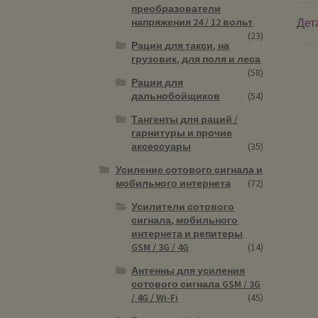
преобразователи
Дет
напряжения 24 / 12 вольт
(23)
Рации для такси, на
грузовик, для поля и леса
(58)
Рации для
дальнобойщиков
(54)
Тангенты для раций /
гарнитуры и прочие
аксессуары
(35)
Усиление сотового сигнала и
мобильного интернета
(72)
Усилители сотового
сигнала, мобильного
интернета и репитеры
GSM / 3G / 4G
(14)
Антенны для усиления
сотового сигнала GSM / 3G
/ 4G / Wi-Fi
(45)