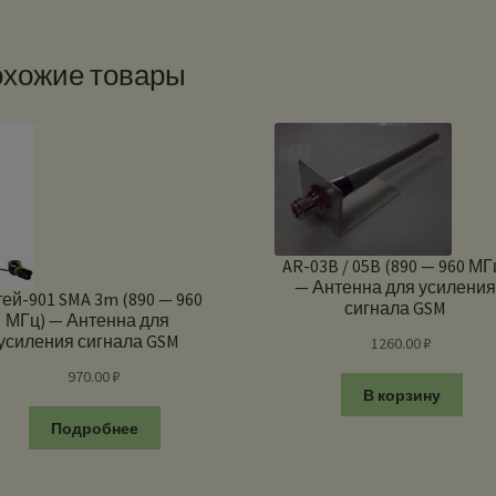
хожие товары
AR-03B / 05B (890 — 960 МГ
— Антенна для усилени
ей-901 SMA 3m (890 — 960
сигнала GSM
МГц) — Антенна для
усиления сигнала GSM
1260.00
₽
970.00
₽
В корзину
Подробнее