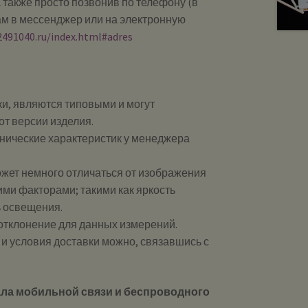
 также просто позвонив по телефону (в
ам в мессенджер или на электронную
2491040.ru/index.html#adres
и, являются типовыми и могут
от версии изделия.
хнические характеристик у менеджера
ожет немного отличаться от изображения
ими факторами; такими как яркость
ь освещения.
 отклонение для данных измерений.
и и условия доставки можно, связавшись с
ла мобильной связи и беспроводного