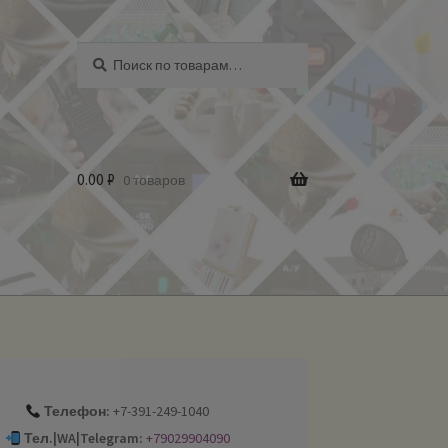
Искать:
Поиск
0.00
₽
0 товаров
Телефон:
+7-391-249-1040
Тел.|WA|Telegram:
+79029904090