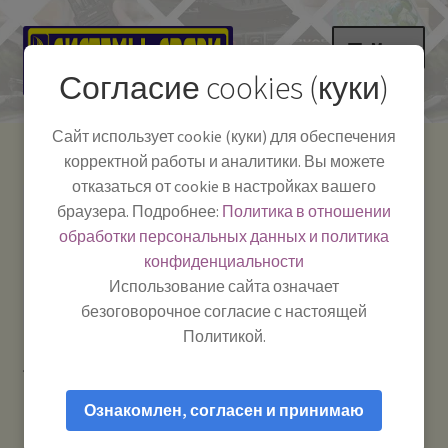
Перейти
Перейти
Меню
к
к
Согласие cookies (куки)
навигации
содержимому
НА ГЛАВНУЮ
Сайт использует cookie (куки) для обеспечения
корректной работы и аналитики. Вы можете
Развер
Каталог
отказаться от cookie в настройках вашего
вложе
Телефон:
+7-
браузера. Подробнее:
Политика в отношении
Системы Связи:
меню
Развер
Как пользоваться
391-249-1040
г. Красноярск, ул.
обработки персональных данных и политика
вложе
Весны, 2
-
конфиденциальности
меню
Тел.|WA|Telegram:
Полезная информация
Работаем:
Пн-Пт:
Использование сайта означает
+79029904090
10:00–18:00
безоговорочное согласие с настоящей
БЛОГ
Политикой.
Главная
Товары с меткой “DCS”
Развер
Мой аккаунт
вложе
Ознакомлен, согласен и принимаю
меню