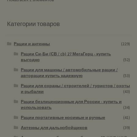
Категории товаров
Рации и антенны
(229)
Рации Си-Би (СВ / cb) 27 МегаГерц - купить
выгодно
(52)
Рации для машины / автомобильные рации /
авторации купить надежную
(53)
Рации для охраны / строителей / туристов / охоты
и рыбалки
(43)
Рации безлицензионные для России - купить и
использовать
(34)
Рации портативные носимые и ручные
(41)
Антенны для дальнобойщиков
(39)