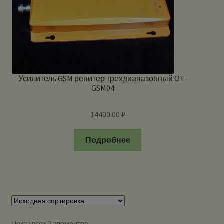
Усилитель GSM репитер трехдиапазонный OT-
GSM04
14400.00
₽
Подробнее
Показ всех 2 элементов