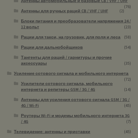
Антенны автомобильные и базовые CB / VHF / UHF
(76)
Антенны для ручных раций CB / VHF / UHF
(2)
Блоки питания и преобразователи напряжения 24 /
12 вольт
(23)
Рации для такси, на грузовик, для поля и леса
(58)
Рации для дальнобойщиков
(54)
Тангенты для раций / гарнитуры и прочие
аксессуары
(35)
Усиление сотового сигнала и мобильного интернета
(72)
Усилители сотового сигнала, мобильного
интернета и репитеры GSM / 3G / 4G
(14)
Антенны для усиления сотового сигнала GSM / 3G /
4G / Wi-Fi
(45)
Роутеры Wi-Fi и модемы мобильного интернета 3G
/ 4G
(7)
Телевидение: антенны и приставки
(45)