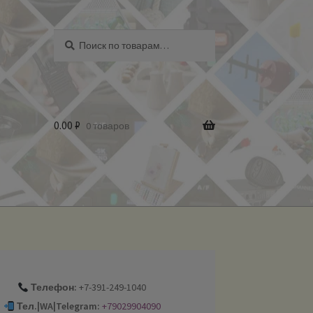
Искать:
Поиск
0.00
₽
0 товаров
Телефон:
+7-391-249-1040
Тел.|WA|Telegram:
+79029904090