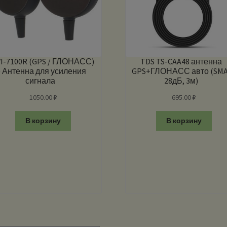
I-7100R (GPS / ГЛОНАСС)
TDS TS-CAA48 антенна
 Антенна для усиления
GPS+ГЛОНАСС авто (SMA
сигнала
28дБ, 3м)
1050.00
₽
695.00
₽
В корзину
В корзину