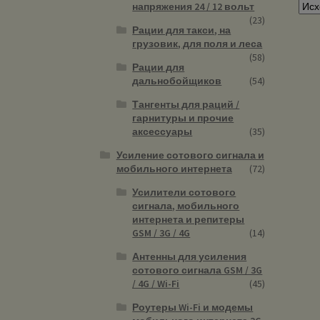
напряжения 24 / 12 вольт
(23)
Рации для такси, на
грузовик, для поля и леса
(58)
Рации для
дальнобойщиков
(54)
Тангенты для раций /
гарнитуры и прочие
аксессуары
(35)
Усиление сотового сигнала и
мобильного интернета
(72)
Усилители сотового
сигнала, мобильного
интернета и репитеры
GSM / 3G / 4G
(14)
Антенны для усиления
сотового сигнала GSM / 3G
/ 4G / Wi-Fi
(45)
Роутеры Wi-Fi и модемы