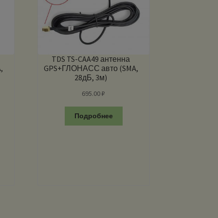
TDS TS-CAA49 антенна
,
GPS+ГЛОНАСС авто (SMA,
28дБ, 3м)
695.00
₽
Подробнее