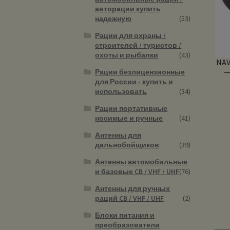
авторации купить
надежную
(53)
Рации для охраны /
строителей / туристов /
охоты и рыбалки
(43)
NAV
—
Рации безлицензионные
для России - купить и
использовать
(34)
Рации портативные
носимые и ручные
(41)
Антенны для
дальнобойщиков
(39)
Антенны автомобильные
и базовые CB / VHF / UHF
(76)
Антенны для ручных
раций CB / VHF / UHF
(2)
Блоки питания и
преобразователи