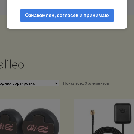
Ознакомлен, согласен и принимаю
alileo
Показ всех 3 элементов