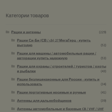
Категории товаров
Рации и антенны
(229)
Рации Си-Би (СВ / cb) 27 МегаГерц - купить
выгодно
(52)
Рации для машины / автомобильные рации /
авторации купить надежную
(53)
Рации для охраны / строителей / туристов / охоты
и рыбалки
(43)
Рации безлицензионные для России - купить и
использовать
(34)
Рации портативные носимые и ручные
(41)
Антенны для дальнобойщиков
(39)
Антенны автомобильные и базовые CB / VHF / UHF