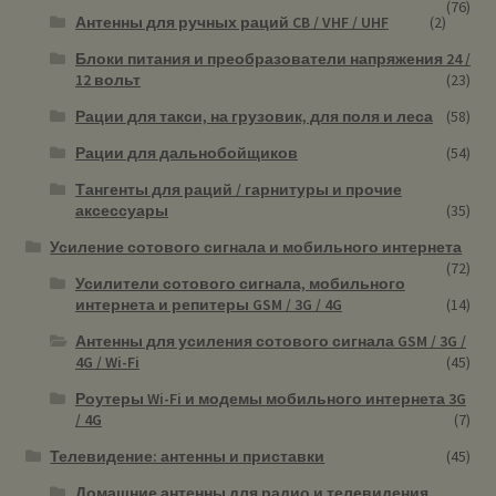
(76)
Антенны для ручных раций CB / VHF / UHF
(2)
Блоки питания и преобразователи напряжения 24 /
12 вольт
(23)
Рации для такси, на грузовик, для поля и леса
(58)
Рации для дальнобойщиков
(54)
Тангенты для раций / гарнитуры и прочие
аксессуары
(35)
Усиление сотового сигнала и мобильного интернета
(72)
Усилители сотового сигнала, мобильного
интернета и репитеры GSM / 3G / 4G
(14)
Антенны для усиления сотового сигнала GSM / 3G /
4G / Wi-Fi
(45)
Роутеры Wi-Fi и модемы мобильного интернета 3G
/ 4G
(7)
Телевидение: антенны и приставки
(45)
Домашние антенны для радио и телевидения