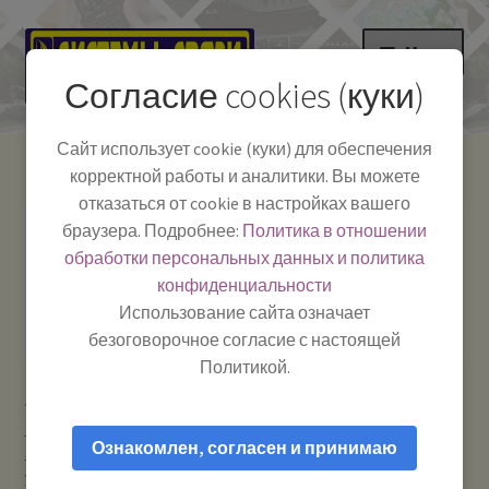
Перейти
Перейти
Меню
к
к
Согласие cookies (куки)
навигации
содержимому
НА ГЛАВНУЮ
Сайт использует cookie (куки) для обеспечения
корректной работы и аналитики. Вы можете
Развер
Каталог
отказаться от cookie в настройках вашего
вложе
Телефон:
+7-
браузера. Подробнее:
Политика в отношении
Системы Связи:
меню
Развер
Как пользоваться
391-249-1040
г. Красноярск, ул.
обработки персональных данных и политика
вложе
Весны, 2
-
конфиденциальности
меню
Тел.|WA|Telegram:
Полезная информация
Работаем:
Пн-Пт:
Использование сайта означает
+79029904090
10:00–18:00
безоговорочное согласие с настоящей
БЛОГ
Политикой.
Главная
Усиление сотового сигнала и мобильного
Развер
Мой аккаунт
интернета
Антенны для усиления сотового сигнала GSM /
вложе
Ознакомлен, согласен и принимаю
3G / 4G / Wi-Fi
NAVI-7100R (GPS / ГЛОНАСС) — Антенна для
меню
усиления сигнала