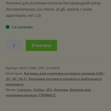
Антенна для усиления сигнала беспроводной связи.
Автомобильная, на стекло, 20 дБ, кабель с унив.
адаптером, пит. 12V
5 в наличии
Количество
В корзину
NAVI-
7100R
(GPS
/
Артикул:
NAVI-7100R_GPS_GLONASS
Категории:
Антенны для усиления сотового сигнала GSM /
ГЛОНАСС)
3G / 4G / Wi-Fi
,
Усиление сотового сигнала и мобильного
-
интернета
Антенна
Метки:
Compass
,
Galileo
,
GPS
,
Антенна
,
Антенна для
для
усиления сигнала
,
ГЛОНАСС
усиления
сигнала