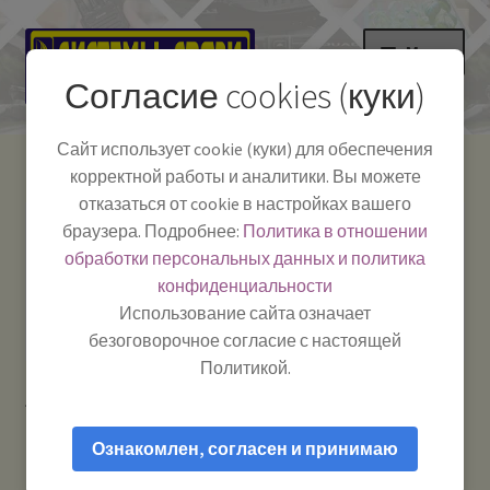
Перейти
Перейти
Меню
к
к
Согласие cookies (куки)
навигации
содержимому
НА ГЛАВНУЮ
Сайт использует cookie (куки) для обеспечения
корректной работы и аналитики. Вы можете
Развер
Каталог
отказаться от cookie в настройках вашего
вложе
Телефон:
+7-
браузера. Подробнее:
Политика в отношении
Системы Связи:
меню
Развер
Как пользоваться
391-249-1040
г. Красноярск, ул.
обработки персональных данных и политика
вложе
Весны, 2
-
конфиденциальности
меню
Тел.|WA|Telegram:
Полезная информация
Работаем:
Пн-Пт:
Использование сайта означает
+79029904090
10:00–18:00
безоговорочное согласие с настоящей
БЛОГ
Политикой.
Главная
Товары с меткой “GPS”
Развер
Мой аккаунт
вложе
Ознакомлен, согласен и принимаю
меню