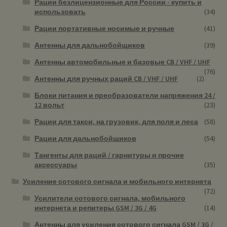
Рации безлицензионные для России - купить и
использовать
(34)
Рации портативные носимые и ручные
(41)
Антенны для дальнобойщиков
(39)
Антенны автомобильные и базовые CB / VHF / UHF
(76)
Антенны для ручных раций CB / VHF / UHF
(2)
Блоки питания и преобразователи напряжения 24 /
12 вольт
(23)
Рации для такси, на грузовик, для поля и леса
(58)
Рации для дальнобойщиков
(54)
Тангенты для раций / гарнитуры и прочие
аксессуары
(35)
Усиление сотового сигнала и мобильного интернета
(72)
Усилители сотового сигнала, мобильного
интернета и репитеры GSM / 3G / 4G
(14)
Антенны для усиления сотового сигнала GSM / 3G /