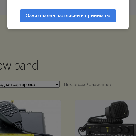
Ознакомлен, согласен и принимаю
ow band
Показ всех 2 элементов