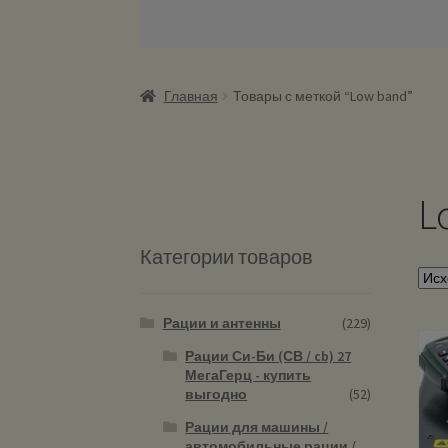
Главная
Товары с меткой “Low band”
L
Категории товаров
Рации и антенны
(229)
Рации Си-Би (СВ / cb) 27
МегаГерц - купить
выгодно
(52)
Рации для машины /
автомобильные рации /