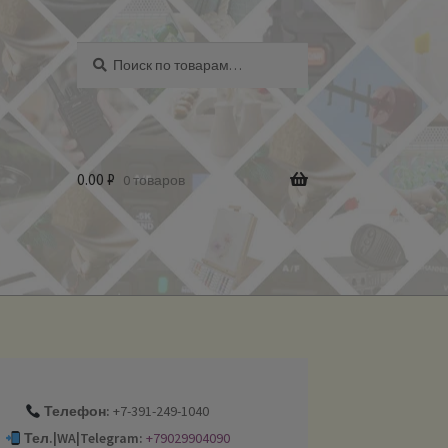
Искать:
Поиск
0.00
₽
0 товаров
Телефон:
+7-391-249-1040
Тел.|WA|Telegram:
+79029904090