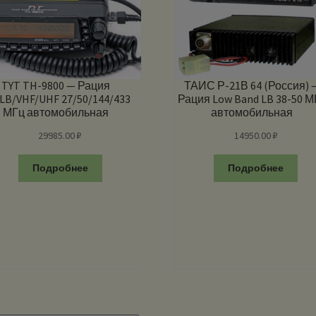
TYT TH-9800 — Рация
ТАИС Р-21В 64 (Россия) 
LB/VHF/UHF 27/50/144/433
Рация Low Band LB 38-50 М
МГц автомобильная
автомобильная
универсальная
29985.00
₽
14950.00
₽
Подробнее
Подробнее