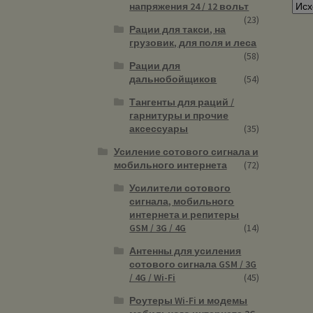
напряжения 24 / 12 вольт
(23)
Рации для такси, на
грузовик, для поля и леса
(58)
Рации для
дальнобойщиков
(54)
Тангенты для раций /
гарнитуры и прочие
аксессуары
(35)
Усиление сотового сигнала и
мобильного интернета
(72)
Усилители сотового
сигнала, мобильного
интернета и репитеры
GSM / 3G / 4G
(14)
Антенны для усиления
сотового сигнала GSM / 3G
/ 4G / Wi-Fi
(45)
Роутеры Wi-Fi и модемы