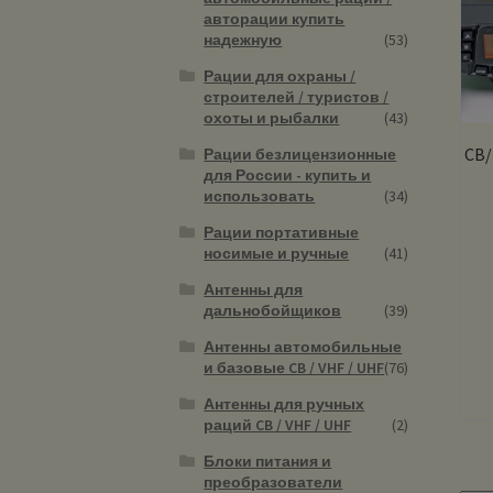
авторации купить
надежную
(53)
Рации для охраны /
строителей / туристов /
охоты и рыбалки
(43)
CB/
Рации безлицензионные
для России - купить и
использовать
(34)
Рации портативные
носимые и ручные
(41)
Антенны для
дальнобойщиков
(39)
Антенны автомобильные
и базовые CB / VHF / UHF
(76)
Антенны для ручных
раций CB / VHF / UHF
(2)
Блоки питания и
преобразователи