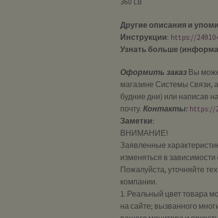
360 LB
Другие описания и упом
Инструкции:
https://24910
Узнать больше (информа
Оформить заказ
Вы може
магазине Системы Cвязи, а
будние дни) или написав н
почту.
Контакты:
https://
Заметки:
ВНИМАНИЕ!
Заявленные характеристик
изменяться в зависимости 
Пожалуйста, уточняйте те
компании.
1. Реальный цвет товара м
на сайте; вызванного мног