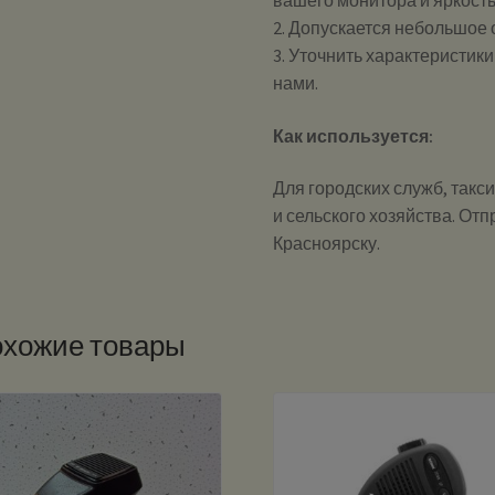
вашего монитора и яркост
2. Допускается небольшое
3. Уточнить характеристик
нами.
Как используется:
Для городских служб, такс
и сельского хозяйства. Отп
Красноярску.
хожие товары