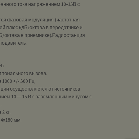
оянного тока напряжением 10-15В с
тся фазовая модуляция (частотная
ей плюс 6дБ/октава в передатчике и
Б/октава в приемнике).Радиостанция
одавитель.
Hz
 тонального вызова.
1000 +/- 500 Гц.
ции осуществляется от источников
ием 10 — 15 В с заземленным минусом с
.
2 кг.
4х180 мм.