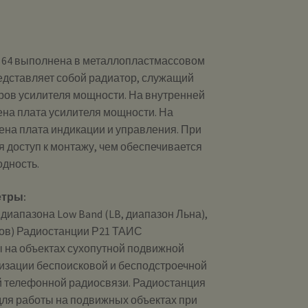
 64 выполнена в металлопластмассовом
редставляет собой радиатор, служащий
ров усилителя мощности. На внутренней
ена плата усилителя мощности. На
ена плата индикации и управления. При
 доступ к монтажу, чем обеспечивается
дность.
тры:
иапазона Low Band (LB, диапазон Льна),
сов) Радиостанции Р21 ТАИС
 на объектах сухопутной подвижной
низации беспоисковой и бесподстроечной
 телефонной радиосвязи. Радиостанция
ля работы на подвижных объектах при