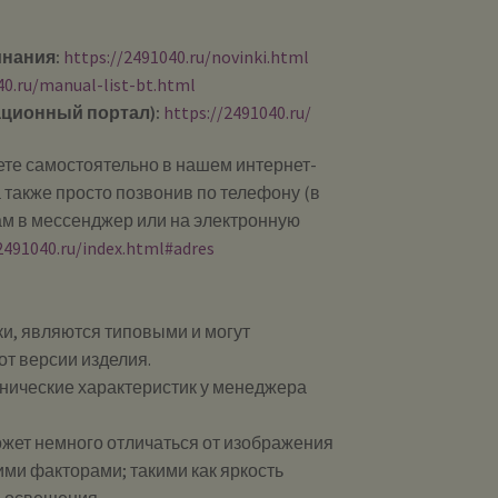
инания:
https://2491040.ru/novinki.html
40.ru/manual-list-bt.html
ционный портал):
https://2491040.ru/
те самостоятельно в нашем интернет-
 также просто позвонив по телефону (в
ам в мессенджер или на электронную
2491040.ru/index.html#adres
и, являются типовыми и могут
от версии изделия.
хнические характеристик у менеджера
ожет немного отличаться от изображения
ими факторами; такими как яркость