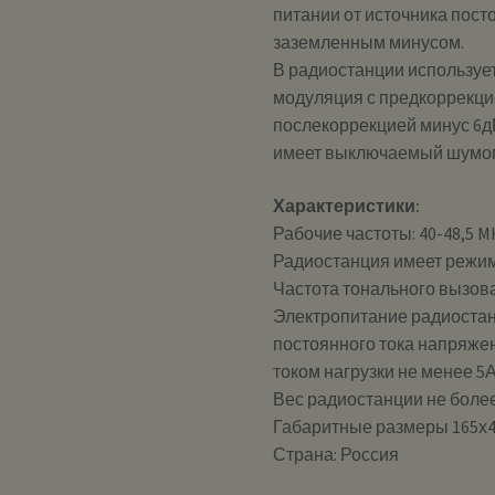
питании от источника пост
заземленным минусом.
В радиостанции используе
модуляция с предкоррекци
послекоррекцией минус 6д
имеет выключаемый шумоп
Характеристики:
Рабочие частоты: 40-48,5 M
Радиостанция имеет режим
Частота тонального вызова 
Электропитание радиостан
постоянного тока напряжен
током нагрузки не менее 5А
Вес радиостанции не более 
Габаритные размеры 165х4
Страна: Россия