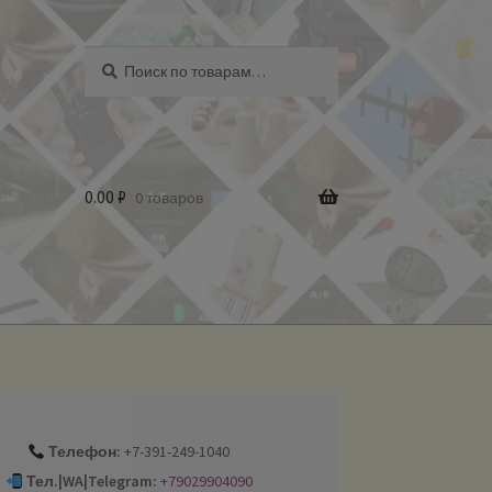
Искать:
Поиск
0.00
₽
0 товаров
Телефон:
+7-391-249-1040
Тел.|WA|Telegram:
+79029904090