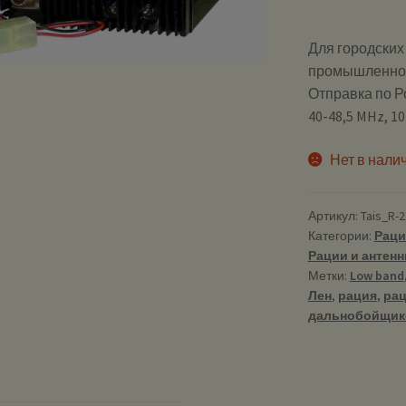
Для городских 
промышленност
Отправка по Р
40-48,5 MHz, 1
Нет в нали
Артикул:
Tais_R-2
Категории:
Раци
Рации и антен
Метки:
Low band
Лен
,
рация
,
рац
дальнобойщик