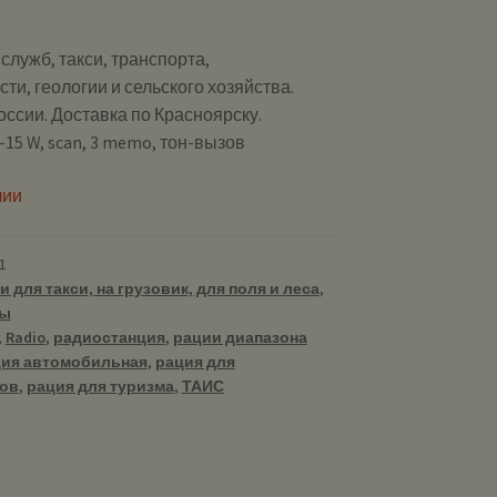
служб, такси, транспорта,
и, геологии и сельского хозяйства.
оссии. Доставка по Красноярску.
0-15 W, scan, 3 memo, тон-вызов
чии
1
и для такси, на грузовик, для поля и леса
,
ны
,
Radio
,
радиостанция
,
рации диапазона
ия автомобильная
,
рация для
ов
,
рация для туризма
,
ТАИС