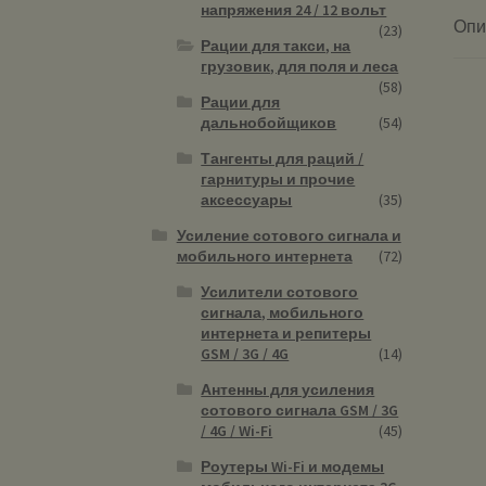
напряжения 24 / 12 вольт
Опи
(23)
Рации для такси, на
грузовик, для поля и леса
(58)
Рации для
дальнобойщиков
(54)
Тангенты для раций /
гарнитуры и прочие
аксессуары
(35)
Усиление сотового сигнала и
мобильного интернета
(72)
Усилители сотового
сигнала, мобильного
интернета и репитеры
GSM / 3G / 4G
(14)
Антенны для усиления
сотового сигнала GSM / 3G
/ 4G / Wi-Fi
(45)
Роутеры Wi-Fi и модемы