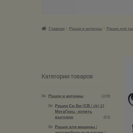
Главная
Рации и антенны
Рации для так
Категории товаров
Рации и антенны
(229)
Рации Си-Би (СВ / cb) 27
МегаГерц - купить
выгодно
(52)
Рации для машины /
автомобильные рации /