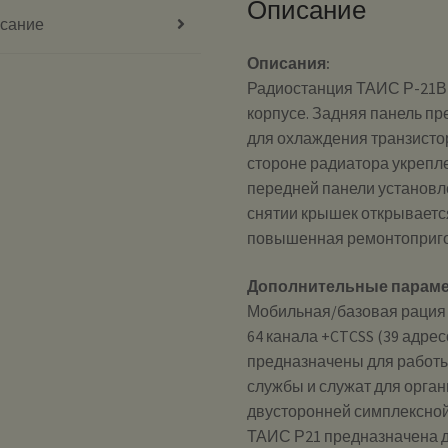
Описание
сание
Описания:
Радиостанция ТАИС Р-21В
корпусе. Задняя панель п
для охлаждения транзисто
стороне радиатора укрепл
передней панели установл
снятии крышек открывается
повышенная ремонтоприго
Дополнительные параме
Мобильная/базовая рация д
64 канала +CTCSS (39 адре
предназначены для работы
службы и служат для орга
двусторонней симплексной
ТАИС Р21 предназначена д