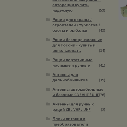
авторации купить
надежную
(53)
Рации для охраны /
строителей / туристов /
охоты и рыбалки
(43)
Рации безлицензионные
для России - купить и
использовать
(34)
Рации портативные
носимые и ручные
(41)
Антенны для
дальнобойщиков
(39)
Антенны автомобильные
и базовые CB / VHF / UHF
(76)
Антенны для ручных
раций CB / VHF / UHF
(2)
Блоки питания и
преобразователи