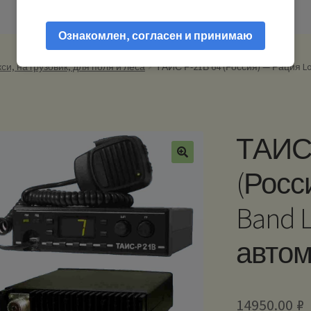
Ознакомлен, согласен и принимаю
си, на грузовик, для поля и леса
ТАИС Р-21В 64 (Россия) — Рация L
ТАИС 
(Росс
Band 
авто
14950.00
₽