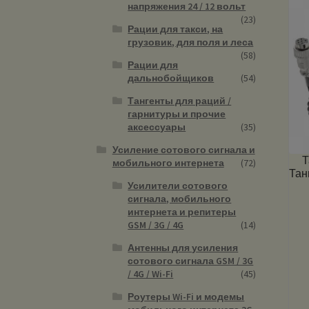
напряжения 24 / 12 вольт
(23)
Рации для такси, на
грузовик, для поля и леса
(58)
Рации для
дальнобойщиков
(54)
Тангенты для раций /
гарнитуры и прочие
аксессуары
(35)
Усиление сотового сигнала и
Т
мобильного интернета
(72)
Тан
Усилители сотового
сигнала, мобильного
интернета и репитеры
GSM / 3G / 4G
(14)
Антенны для усиления
сотового сигнала GSM / 3G
/ 4G / Wi-Fi
(45)
Роутеры Wi-Fi и модемы