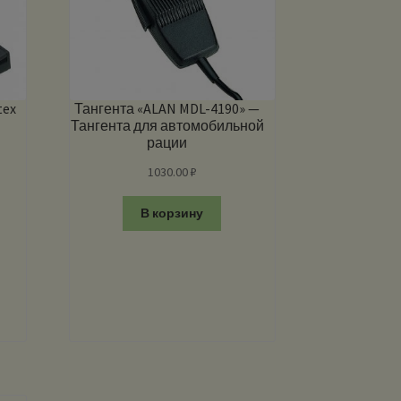
tex
Тангента «ALAN MDL-4190» —
Тангента для автомобильной
рации
1030.00
₽
В корзину