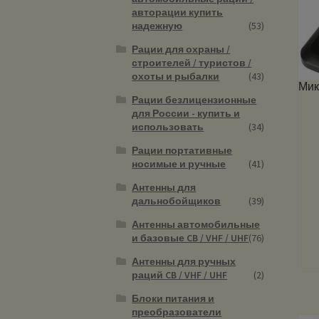
авторации купить
надежную
(53)
Рации для охраны /
строителей / туристов /
охоты и рыбалки
(43)
Мик
Рации безлицензионные
для России - купить и
использовать
(34)
Рации портативные
носимые и ручные
(41)
Антенны для
дальнобойщиков
(39)
Антенны автомобильные
и базовые CB / VHF / UHF
(76)
Антенны для ручных
раций CB / VHF / UHF
(2)
Блоки питания и
преобразователи