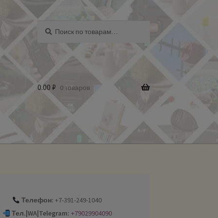
Искать:
Поиск
0.00
₽
0 товаров
Телефон:
+7-391-249-1040
Тел.|WA|Telegram:
+79029904090