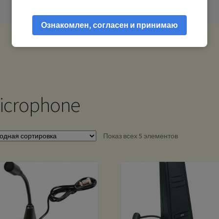
Ознакомлен, согласен и принимаю
icrophone
Показ всех 5 элементов