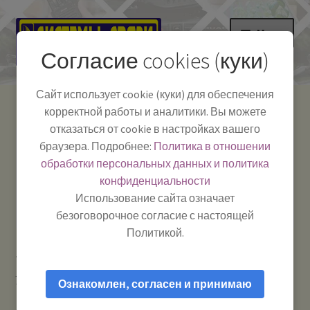
Перейти
Перейти
Меню
к
к
Согласие cookies (куки)
навигации
содержимому
НА ГЛАВНУЮ
Сайт использует cookie (куки) для обеспечения
корректной работы и аналитики. Вы можете
Развер
Каталог
отказаться от cookie в настройках вашего
вложе
Телефон:
+7-
браузера. Подробнее:
Политика в отношении
Системы Связи:
меню
Развер
Как пользоваться
391-249-1040
г. Красноярск, ул.
обработки персональных данных и политика
вложе
Весны, 2
-
конфиденциальности
меню
Тел.|WA|Telegram:
Полезная информация
Работаем:
Пн-Пт:
Использование сайта означает
+79029904090
10:00–18:00
безоговорочное согласие с настоящей
БЛОГ
Политикой.
Главная
Рации и антенны
Тангенты для раций /
Развер
Мой аккаунт
гарнитуры и прочие аксессуары
Тангента ALAN MR-120 —
вложе
Ознакомлен, согласен и принимаю
Тангента для автомобильной рации
меню