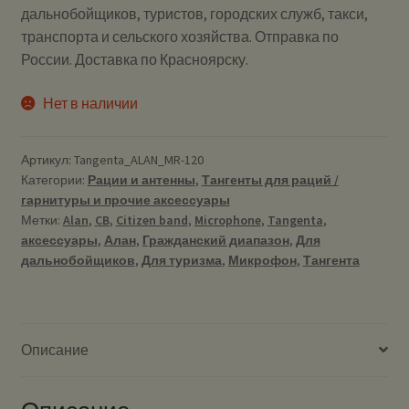
дальнобойщиков, туристов, городских служб, такси,
транспорта и сельского хозяйства. Отправка по
России. Доставка по Красноярску.
Нет в наличии
Артикул:
Tangenta_ALAN_MR-120
Категории:
Рации и антенны
,
Тангенты для раций /
гарнитуры и прочие аксессуары
Метки:
Alan
,
CB
,
Citizen band
,
Microphone
,
Tangenta
,
аксессуары
,
Алан
,
Гражданский диапазон
,
Для
дальнобойщиков
,
Для туризма
,
Микрофон
,
Тангента
Описание