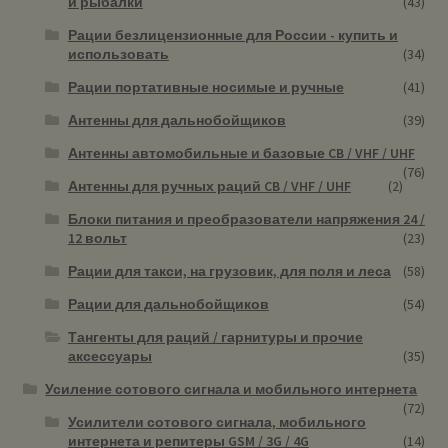
и рыбалки
(43)
Рации безлицензионные для России - купить и
использовать
(34)
Рации портативные носимые и ручные
(41)
Антенны для дальнобойщиков
(39)
Антенны автомобильные и базовые CB / VHF / UHF
(76)
Антенны для ручных раций CB / VHF / UHF
(2)
Блоки питания и преобразователи напряжения 24 /
12 вольт
(23)
Рации для такси, на грузовик, для поля и леса
(58)
Рации для дальнобойщиков
(54)
Тангенты для раций / гарнитуры и прочие
аксессуары
(35)
Усиление сотового сигнала и мобильного интернета
(72)
Усилители сотового сигнала, мобильного
интернета и репитеры GSM / 3G / 4G
(14)