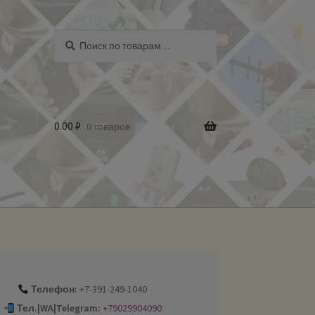
Искать:
Поиск
0.00
₽
0 товаров
Телефон:
+7-391-249-1040
Тел.|WA|Telegram:
+79029904090