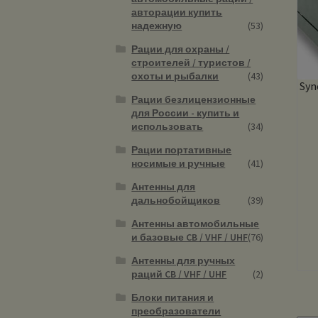
авторации купить
надежную
(53)
Рации для охраны /
строителей / туристов /
охоты и рыбалки
(43)
Syn
Рации безлицензионные
для России - купить и
использовать
(34)
Рации портативные
носимые и ручные
(41)
Антенны для
дальнобойщиков
(39)
Антенны автомобильные
и базовые CB / VHF / UHF
(76)
Антенны для ручных
раций CB / VHF / UHF
(2)
Блоки питания и
преобразователи