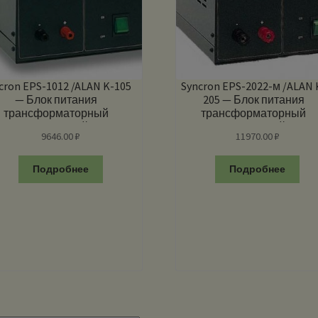
cron EPS-1012 /ALAN K-105
Syncron EPS-2022-м /ALAN 
— Блок питания
205 — Блок питания
трансформаторный
трансформаторный
нешумящий
нешумящий
9646.00
₽
11970.00
₽
Подробнее
Подробнее