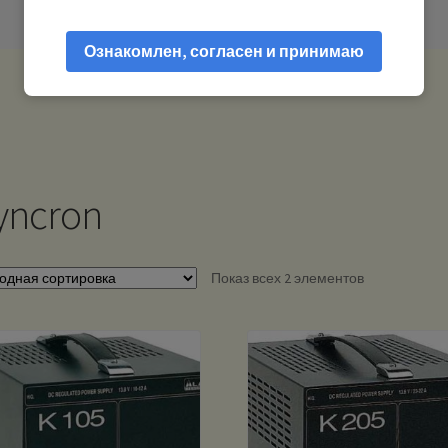
Ознакомлен, согласен и принимаю
yncron
Показ всех 2 элементов