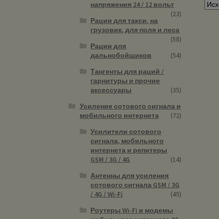
напряжения 24 / 12 вольт
(23)
Рации для такси, на
грузовик, для поля и леса
(58)
Рации для
дальнобойщиков
(54)
Тангенты для раций /
гарнитуры и прочие
аксессуары
(35)
Усиление сотового сигнала и
мобильного интернета
(72)
Усилители сотового
сигнала, мобильного
интернета и репитеры
GSM / 3G / 4G
(14)
Антенны для усиления
сотового сигнала GSM / 3G
/ 4G / Wi-Fi
(45)
Роутеры Wi-Fi и модемы