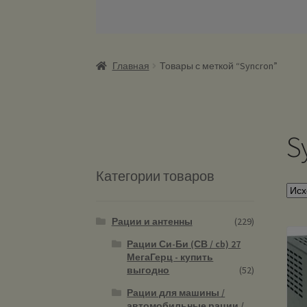
Главная
Товары с меткой “Syncron”
S
Категории товаров
Рации и антенны
(229)
Рации Си-Би (СВ / cb) 27
МегаГерц - купить
выгодно
(52)
Рации для машины /
автомобильные рации /