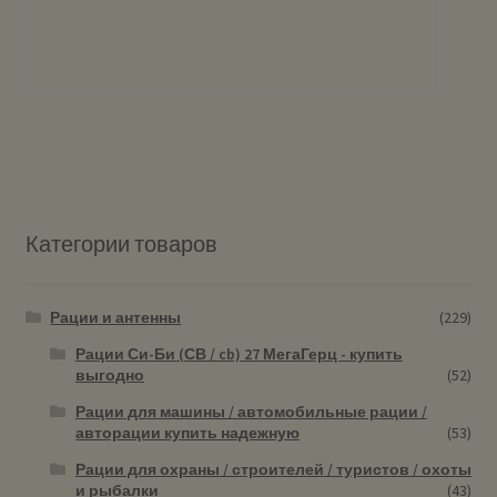
Категории товаров
Рации и антенны
(229)
Рации Си-Би (СВ / cb) 27 МегаГерц - купить
выгодно
(52)
Рации для машины / автомобильные рации /
авторации купить надежную
(53)
Рации для охраны / строителей / туристов / охоты
и рыбалки
(43)