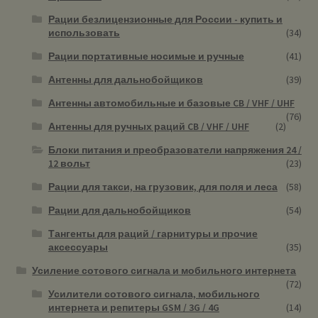
Рации безлицензионные для России - купить и
использовать
(34)
Рации портативные носимые и ручные
(41)
Антенны для дальнобойщиков
(39)
Антенны автомобильные и базовые CB / VHF / UHF
(76)
Антенны для ручных раций CB / VHF / UHF
(2)
Блоки питания и преобразователи напряжения 24 /
12 вольт
(23)
Рации для такси, на грузовик, для поля и леса
(58)
Рации для дальнобойщиков
(54)
Тангенты для раций / гарнитуры и прочие
аксессуары
(35)
Усиление сотового сигнала и мобильного интернета
(72)
Усилители сотового сигнала, мобильного
интернета и репитеры GSM / 3G / 4G
(14)