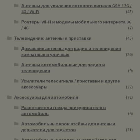
Антенны для усиления сотового сигнала GSM / 3G /
4G / Wi-Fi
(45)
Роутеры Wi-Fi и модемы мобильного интернета 3G
/ 4G
(7)
Телевидение: антенны и приставки
(45)
Домашние антенны для радио и телевидения
комнатные и уличные
(26)
Антенны автомобильные для радио и
телевидения
(9)
Усилители телесигнала / приставки и другие
аксессуары
(22)
Аксессуары для автомобиля
(72)
Разветвители гнезда прикуривателя в
автомобиль
(6)
Автомобильные кронштейны для антенн и
держатели для гаджетов
(31)
Автомобильные зарядные устройства для