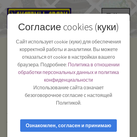
Перейти
Перейти
Меню
к
к
Согласие cookies (куки)
навигации
содержимому
НА ГЛАВНУЮ
Сайт использует cookie (куки) для обеспечения
корректной работы и аналитики. Вы можете
Развер
Каталог
отказаться от cookie в настройках вашего
вложе
Телефон:
+7-
браузера. Подробнее:
Политика в отношении
Системы Связи:
меню
Развер
Как пользоваться
391-249-1040
г. Красноярск, ул.
обработки персональных данных и политика
вложе
Весны, 2
-
конфиденциальности
меню
Тел.|WA|Telegram:
Полезная информация
Работаем:
Пн-Пт:
Использование сайта означает
+79029904090
10:00–18:00
безоговорочное согласие с настоящей
БЛОГ
Политикой.
Главная
Рации и антенны
Блоки питания и
Развер
Мой аккаунт
преобразователи напряжения 24 / 12 вольт
Syncron EPS-
вложе
Ознакомлен, согласен и принимаю
2022-м /ALAN K-205 — Блок питания трансформаторный
меню
нешумящий