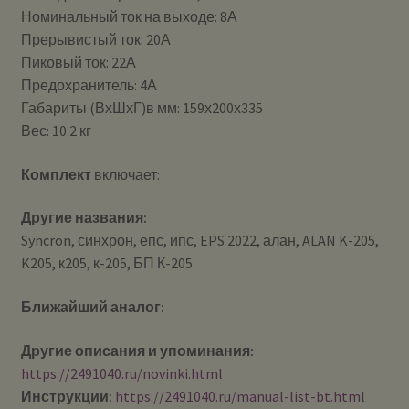
Номинальный ток на выходе: 8А
Прерывистый ток: 20А
Пиковый ток: 22А
Предохранитель: 4А
Габариты (ВхШхГ)в мм: 159х200х335
Вес: 10.2 кг
Комплект
включает:
Другие названия:
Syncron, синхрон, епс, ипс, EPS 2022, алан, ALAN K-205,
K205, к205, к-205, БП К-205
Ближайший аналог:
Другие описания и упоминания:
https://2491040.ru/novinki.html
Инструкции:
https://2491040.ru/manual-list-bt.htm
l