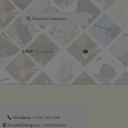
Искать:
Поиск
0.00
₽
0 товаров
Телефон:
+7-391-249-1040
Тел.|WA|Telegram:
+79029904090