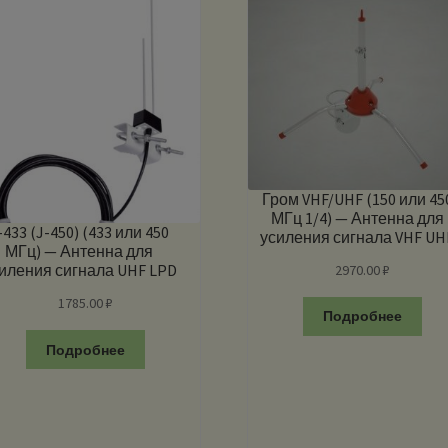
Гром VHF/UHF (150 или 45
МГц 1/4) — Антенна для
-433 (J-450) (433 или 450
усиления сигнала VHF UH
МГц) — Антенна для
LPD PMR
иления сигнала UHF LPD
2970.00
₽
PMR
1785.00
₽
Подробнее
Подробнее