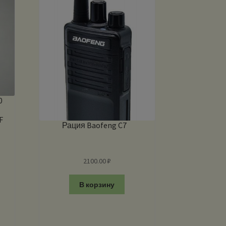
0
F
Рация Baofeng C7
2100.00
₽
В корзину