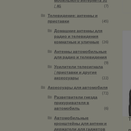
мобильного интернета 3G
/ 4G
(7)
Телевидение: антенны и
приставки
(45)
Домашние антенны для
радио и телевидения
комнатные и уличные
(26)
Антенны автомобильные
для радио и телевидения
(9)
Усилители телесигнала
/ приставки и другие
аксессуары
(22)
Аксессуары для автомобиля
(72)
Разветвители гнезда
прикуривателя в
автомобиль
(6)
Автомобильные
Т
кронштейны для антенн и
держатели для гаджетов
п