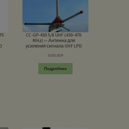
70
CC-GP-430 5/8 UHF (430-470
MHz) — Антенна для
D
усиления сигнала UHF LPD
PMR
3300.00
₽
Подробнее