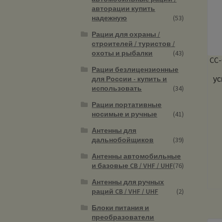
авторации купить
надежную
(53)
Рации для охраны /
строителей / туристов /
охоты и рыбалки
(43)
CC-
Рации безлицензионные
ус
для России - купить и
использовать
(34)
Рации портативные
носимые и ручные
(41)
Антенны для
дальнобойщиков
(39)
Антенны автомобильные
и базовые CB / VHF / UHF
(76)
Антенны для ручных
раций CB / VHF / UHF
(2)
Блоки питания и
преобразователи