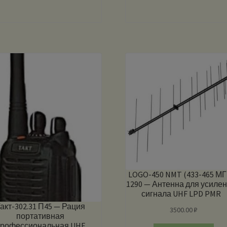
LOGO-450 NMT (433-465 МГ
1290 — Антенна для усиле
сигнала UHF LPD PMR
акт-302.31 П45 — Рация
3500.00
₽
портативная
рофессиональная UHF