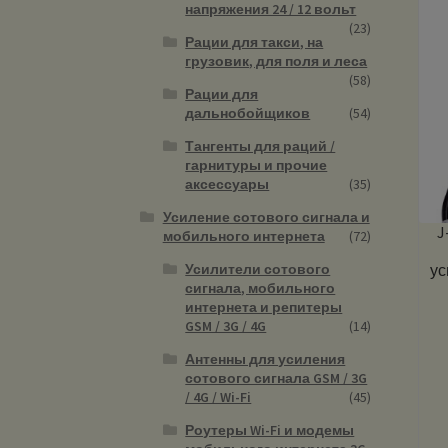
напряжения 24 / 12 вольт
(23)
Рации для такси, на
грузовик, для поля и леса
(58)
Рации для
дальнобойщиков
(54)
Тангенты для раций /
гарнитуры и прочие
аксессуары
(35)
Усиление сотового сигнала и
J
мобильного интернета
(72)
Усилители сотового
ус
сигнала, мобильного
интернета и репитеры
GSM / 3G / 4G
(14)
Антенны для усиления
сотового сигнала GSM / 3G
/ 4G / Wi-Fi
(45)
Роутеры Wi-Fi и модемы