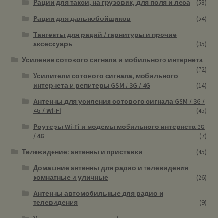
Рации для такси, на грузовик, для поля и леса
(58)
Рации для дальнобойщиков
(54)
Тангенты для раций / гарнитуры и прочие
аксессуары
(35)
Усиление сотового сигнала и мобильного интернета
(72)
Усилители сотового сигнала, мобильного
интернета и репитеры GSM / 3G / 4G
(14)
Антенны для усиления сотового сигнала GSM / 3G /
4G / Wi-Fi
(45)
Роутеры Wi-Fi и модемы мобильного интернета 3G
/ 4G
(7)
Телевидение: антенны и приставки
(45)
Домашние антенны для радио и телевидения
комнатные и уличные
(26)
Антенны автомобильные для радио и
телевидения
(9)