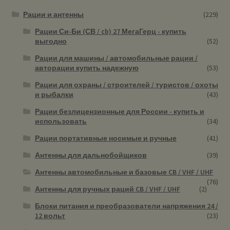
Рации и антенны
(229)
Рации Си-Би (СВ / cb) 27 МегаГерц - купить
выгодно
(52)
Рации для машины / автомобильные рации /
авторации купить надежную
(53)
Рации для охраны / строителей / туристов / охоты
и рыбалки
(43)
Рации безлицензионные для России - купить и
использовать
(34)
Рации портативные носимые и ручные
(41)
Антенны для дальнобойщиков
(39)
Антенны автомобильные и базовые CB / VHF / UHF
(76)
Антенны для ручных раций CB / VHF / UHF
(2)
Блоки питания и преобразователи напряжения 24 /
12 вольт
(23)