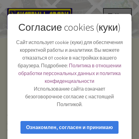
Перейти
Перейти
Меню
к
к
Согласие cookies (куки)
навигации
содержимому
НА ГЛАВНУЮ
Сайт использует cookie (куки) для обеспечения
корректной работы и аналитики. Вы можете
Развер
Каталог
отказаться от cookie в настройках вашего
вложе
Телефон:
+7-
браузера. Подробнее:
Политика в отношении
Системы Связи:
меню
Развер
Как пользоваться
391-249-1040
г. Красноярск, ул.
обработки персональных данных и политика
вложе
Весны, 2
-
конфиденциальности
меню
Тел.|WA|Telegram:
Полезная информация
Работаем:
Пн-Пт:
Использование сайта означает
+79029904090
10:00–18:00
безоговорочное согласие с настоящей
БЛОГ
Политикой.
Главная
Рации и антенны
Антенны автомобильные и
Развер
Мой аккаунт
базовые CB / VHF / UHF
LOGO-450 NMT (433-465 МГц) 1290 —
вложе
Ознакомлен, согласен и принимаю
Антенна для усиления сигнала UHF LPD PMR
меню