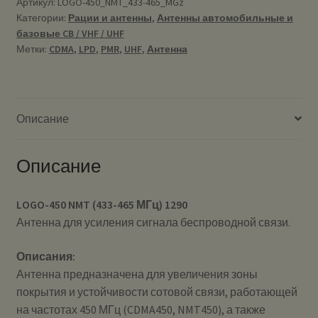
Артикул:
LOGO-450_NMT_433-465_MGz
Категории:
Рации и антенны
,
Антенны автомобильные и
базовые CB / VHF / UHF
Метки:
CDMA
,
LPD
,
PMR
,
UHF
,
Антенна
Описание
Описание
LOGO-450 NMT (433-465 МГц) 1290
Антенна для усиления сигнала беспроводной связи.
Описания:
Антенна предназначена для увеличения зоны
покрытия и устойчивости сотовой связи, работающей
на частотах 450 МГц (CDMA450, NMT450), а также