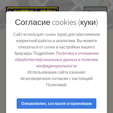
Перейти
Перейти
Меню
к
к
Согласие cookies (куки)
навигации
содержимому
НА ГЛАВНУЮ
Сайт использует cookie (куки) для обеспечения
корректной работы и аналитики. Вы можете
Развер
Каталог
отказаться от cookie в настройках вашего
вложе
Телефон:
+7-
браузера. Подробнее:
Политика в отношении
Системы Связи:
меню
Развер
Как пользоваться
391-249-1040
г. Красноярск, ул.
обработки персональных данных и политика
вложе
Весны, 2
-
конфиденциальности
меню
Тел.|WA|Telegram:
Полезная информация
Работаем:
Пн-Пт:
Использование сайта означает
+79029904090
10:00–18:00
безоговорочное согласие с настоящей
БЛОГ
Политикой.
Главная
Рации и антенны
Аккумулятор внешний —
Развер
Мой аккаунт
пауэр банк для телефона компактный (power bank) Midland
вложе
Ознакомлен, согласен и принимаю
меню