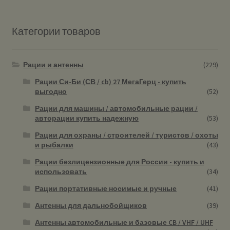
Категории товаров
Рации и антенны
(229)
Рации Си-Би (СВ / cb) 27 МегаГерц - купить
выгодно
(52)
Рации для машины / автомобильные рации /
авторации купить надежную
(53)
Рации для охраны / строителей / туристов / охоты
и рыбалки
(43)
Рации безлицензионные для России - купить и
использовать
(34)
Рации портативные носимые и ручные
(41)
Антенны для дальнобойщиков
(39)
Антенны автомобильные и базовые CB / VHF / UHF