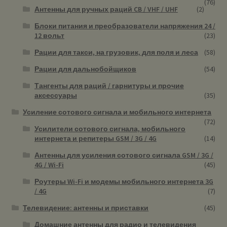
(76)
Антенны для ручных раций CB / VHF / UHF
(2)
Блоки питания и преобразователи напряжения 24 /
12 вольт
(23)
Рации для такси, на грузовик, для поля и леса
(58)
Рации для дальнобойщиков
(54)
Тангенты для раций / гарнитуры и прочие
аксессуары
(35)
Усиление сотового сигнала и мобильного интернета
(72)
Усилители сотового сигнала, мобильного
интернета и репитеры GSM / 3G / 4G
(14)
Антенны для усиления сотового сигнала GSM / 3G /
4G / Wi-Fi
(45)
Роутеры Wi-Fi и модемы мобильного интернета 3G
/ 4G
(7)
Телевидение: антенны и приставки
(45)
Домашние антенны для радио и телевидения