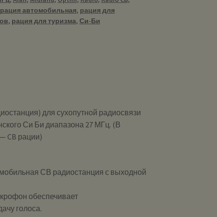
рация автомобильная
,
рация для
ов
,
рация для туризма
,
Си-Би
иостанция) для сухопутной радиосвязи
ского Си Би диапазона 27 МГц. (В
— CB рации)
я мобильная СВ радиостанция с выходной
крофон обеспечивает
ачу голоса.