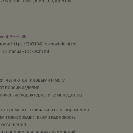
 Алан 100 плюс, Alan-100, Alan100,
echt AE-4200
ия: https://2491040.ru/novinki.html
.ru/manual-list-bt.html
и, являются типовыми и могут
от версии изделия.
хнические характеристик у менеджера
ожет немного отличаться от изображения
ими факторами; такими как яркость
ь освещения.
 отклонение для данных измерений.