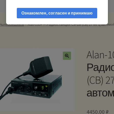
Ознакомлен, согласен и принимаю
альнобойщиков
Alan-100+ — Радиостанция Си-Би (CB) 27 МГц автом
Alan-1
Радио
(CB) 2
авто
4450.00
₽