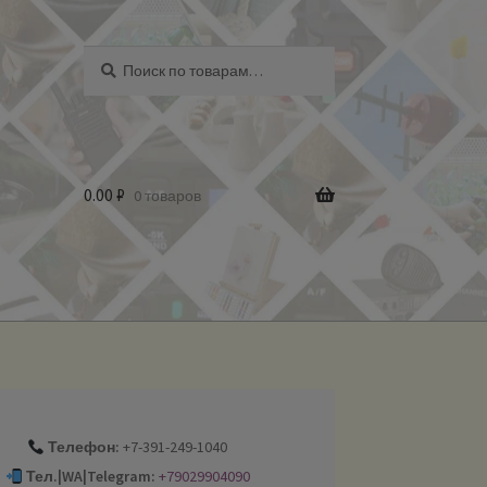
Искать:
Поиск
0.00
₽
0 товаров
Телефон:
+7-391-249-1040
Тел.|WA|Telegram:
+79029904090