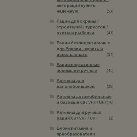
авторации купить
надежную
(53)
Рации для охраны /
строителей / туристов /
охоты и рыбалки
(43)
Рации безлицензионные
для России - купить и
использовать
(34)
Рации портативные
носимые и ручные
(41)
Антенны для
дальнобойщиков
(39)
Антенны автомобильные
и базовые CB / VHF / UHF
(76)
Антенны для ручных
раций CB / VHF / UHF
(2)
Блоки питания и
преобразователи