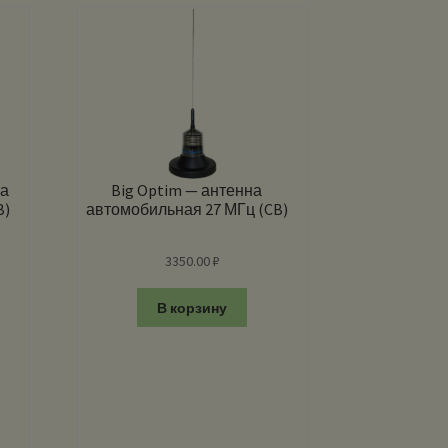
на
Big Optim — антенна
B)
автомобильная 27 МГц (CB)
3350.00
₽
В корзину