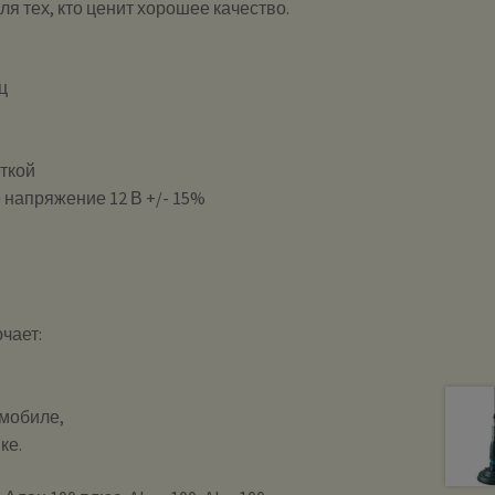
я тех, кто ценит хорошее качество.
ц
еткой
 напряжение 12 В +/- 15%
ючает:
омобиле,
ке.