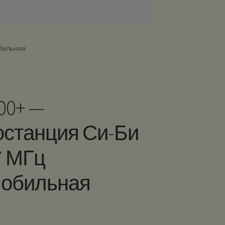
обильная
00+ —
станция Си-Би
7 МГц
мобильная