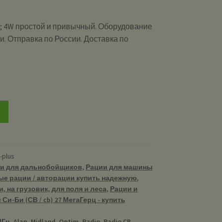
h; 4W простой и привычный. Оборудование
и. Отправка по России. Доставка по
и
-plus
и для дальнобойщиков
,
Рации для машины
ые рации / авторации купить надежную
,
, на грузовик, для поля и леса
,
Рации и
Си-Би (СВ / cb) 27 МегаГерц - купить
МГц
,
Alan
,
Midland
,
Optim
,
Radio
,
Radio CB
,