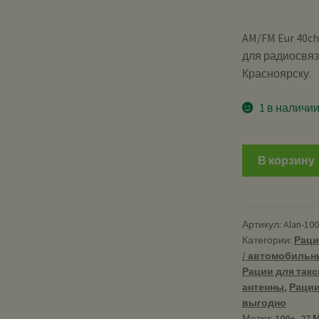
AM/FM Eur 40c
для радиосвяз
Красноярску.
1 в наличи
В корзину
Артикул:
Alan-100
Категории:
Раци
/ автомобильн
Рации для такси
антенны
,
Рации 
выгодно
Метки:
100+
,
27 