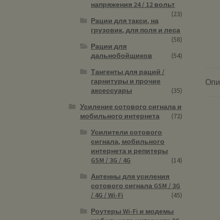
напряжения 24 / 12 вольт
(23)
Рации для такси, на
грузовик, для поля и леса
(58)
Рации для
дальнобойщиков
(54)
Тангенты для раций /
гарнитуры и прочие
Опи
аксессуары
(35)
Усиление сотового сигнала и
мобильного интернета
(72)
Усилители сотового
сигнала, мобильного
интернета и репитеры
GSM / 3G / 4G
(14)
Антенны для усиления
сотового сигнала GSM / 3G
/ 4G / Wi-Fi
(45)
Роутеры Wi-Fi и модемы