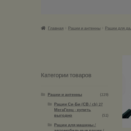
Главная
Рации и антенны
Рации для д
Категории товаров
Рации и антенны
(229)
Рации Си-Би (СВ / cb) 27
МегаГерц - купить
выгодно
(52)
Рации для машины /
автомобильные рации /