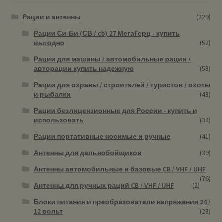
Рации и антенны
(229)
Рации Си-Би (СВ / cb) 27 МегаГерц - купить
выгодно
(52)
Рации для машины / автомобильные рации /
авторации купить надежную
(53)
Рации для охраны / строителей / туристов / охоты
и рыбалки
(43)
Рации безлицензионные для России - купить и
использовать
(34)
Рации портативные носимые и ручные
(41)
Антенны для дальнобойщиков
(39)
Антенны автомобильные и базовые CB / VHF / UHF
(76)
Антенны для ручных раций CB / VHF / UHF
(2)
Блоки питания и преобразователи напряжения 24 /
12 вольт
(23)