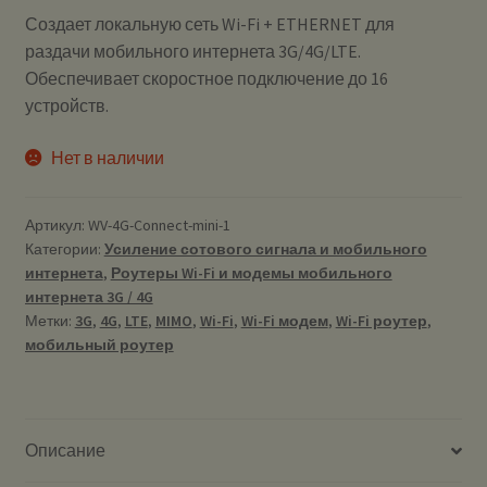
Создает локальную сеть Wi-Fi + ETHERNET для
раздачи мобильного интернета 3G/4G/LTE.
Обеспечивает скоростное подключение до 16
устройств.
Нет в наличии
Артикул:
WV-4G-Connect-mini-1
Категории:
Усиление сотового сигнала и мобильного
интернета
,
Роутеры Wi-Fi и модемы мобильного
интернета 3G / 4G
Метки:
3G
,
4G
,
LTE
,
MIMO
,
Wi-Fi
,
Wi-Fi модем
,
Wi-Fi роутер
,
мобильный роутер
Описание