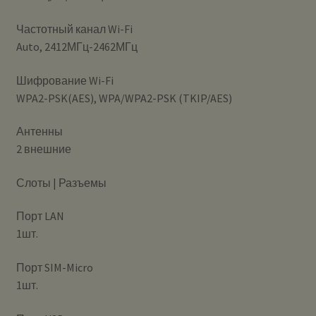
Частотный канал Wi-Fi
Auto, 2412МГц-2462МГц
Шифрование Wi-Fi
WPA2-PSK(AES), WPA/WPA2-PSK (TKIP/AES)
Антенны
2 внешние
Слоты | Разъемы
Порт LAN
1шт.
Порт SIM-Micro
1шт.