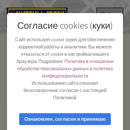
Перейти
Перейти
Меню
к
к
Согласие cookies (куки)
навигации
содержимому
НА ГЛАВНУЮ
Сайт использует cookie (куки) для обеспечения
корректной работы и аналитики. Вы можете
Развер
Каталог
отказаться от cookie в настройках вашего
вложе
Телефон:
+7-
браузера. Подробнее:
Политика в отношении
Системы Связи:
меню
Развер
Как пользоваться
391-249-1040
г. Красноярск, ул.
обработки персональных данных и политика
вложе
Весны, 2
-
конфиденциальности
меню
Тел.|WA|Telegram:
Полезная информация
Работаем:
Пн-Пт:
Использование сайта означает
+79029904090
10:00–18:00
безоговорочное согласие с настоящей
БЛОГ
Политикой.
Главная
Усиление сотового сигнала и мобильного
Развер
Мой аккаунт
интернета
Роутеры Wi-Fi и модемы мобильного интернета
вложе
Ознакомлен, согласен и принимаю
3G / 4G
Роутер World Vision 4G CONNECT MINI cо встроенным
меню
модемом