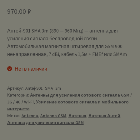
970.00
₽
Антей-901 SMA 3m (890 — 960 Мгц) — антенна для
усиления сигнала беспроводной связи.
Автомобильная магнитная штыревая для GSM 900
ненаправленная, 7 dBi, кабель 1,5м + FMEf или SMAm
Нет в наличии
Артикул:
Antej-901_SMA_3m
Категории:
Антенны для усиления сотового сигнала GSM /
3G / 4G / Wi-Fi
,
Усиление сотового сигнала и мобильного
интернета
Метки:
Antenna
,
Antenna GSM
,
Антенна
,
Антенна Антей
,
Антенна для усиления сигнала GSM