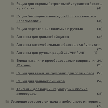
Рации для охраны / строителей / туристов / охоты
и рыбалки
(43)
Рации безлицензионные для России - купить и
использовать
(34)
Рации портативные носимые и ручные
(41)
Антенны для дальнобойщиков
(39)
Антенны автомобильные и базовые CB / VHF / UHF
(76)
Антенны для ручных раций CB / VHF / UHF
(2)
Блоки питания и преобразователи напряжения 24 /
12 вольт
(23)
Рации для такси, на грузовик, для поля и леса
(58)
Рации для дальнобойщиков
(54)
Тангенты для раций / гарнитуры и прочие
аксессуары
(35)
Усиление сотового сигнала и мобильного интернета
(72)