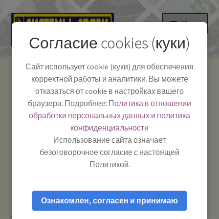
Перейти
Перейти
Меню
к
к
Согласие cookies (куки)
навигации
содержимому
НА ГЛАВНУЮ
Сайт использует cookie (куки) для обеспечения
корректной работы и аналитики. Вы можете
Развер
Каталог
отказаться от cookie в настройках вашего
вложе
Телефон:
+7-
браузера. Подробнее:
Политика в отношении
Системы Связи:
меню
Развер
Как пользоваться
391-249-1040
г. Красноярск, ул.
обработки персональных данных и политика
вложе
Весны, 2
-
конфиденциальности
меню
Тел.|WA|Telegram:
Полезная информация
Работаем:
Пн-Пт:
Использование сайта означает
+79029904090
10:00–18:00
безоговорочное согласие с настоящей
БЛОГ
Политикой.
Главная
Усиление сотового сигнала и мобильного
Развер
Мой аккаунт
интернета
Антенны для усиления сотового сигнала GSM /
вложе
Ознакомлен, согласен и принимаю
3G / 4G / Wi-Fi
Антей-901 SMA 3m (890 — 960 МГц) — Антенна
меню
для усиления сигнала GSM