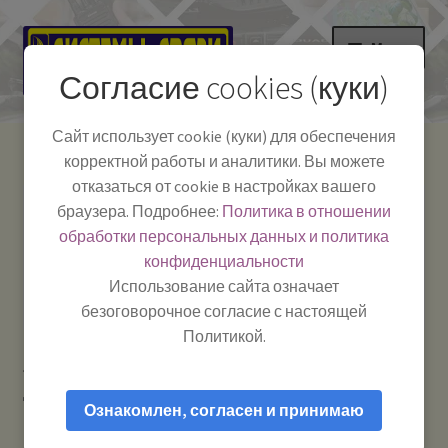
Перейти
Перейти
Меню
к
к
Согласие cookies (куки)
навигации
содержимому
НА ГЛАВНУЮ
Сайт использует cookie (куки) для обеспечения
корректной работы и аналитики. Вы можете
Развер
Каталог
отказаться от cookie в настройках вашего
вложе
Телефон:
+7-
браузера. Подробнее:
Политика в отношении
Системы Связи:
меню
Развер
Как пользоваться
391-249-1040
г. Красноярск, ул.
обработки персональных данных и политика
вложе
Весны, 2
-
конфиденциальности
меню
Тел.|WA|Telegram:
Полезная информация
Работаем:
Пн-Пт:
Использование сайта означает
+79029904090
10:00–18:00
безоговорочное согласие с настоящей
БЛОГ
Политикой.
Главная
Рации и антенны
Антенны для
Развер
Мой аккаунт
дальнобойщиков
Big Optim — антенна автомобильная 27
вложе
Ознакомлен, согласен и принимаю
МГц (CB)
меню