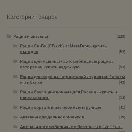
Категории товаров
Рации и антенны
(229)
Рации Си-Би (СВ / cb) 27 МегаГерц - купить
выгодно
(52)
Рации для машины / автомобильные рации /
авторации купить надежную
(53)
Рации для охраны / строителей / туристов / охоты
и рыбалки
(43)
Рации безлицензионные для России - купить и
использовать
(34)
Рации портативные носимые и ручные
(41)
Антенны для дальнобойщиков
(39)
Антенны автомобильные и базовые CB / VHF / UHF