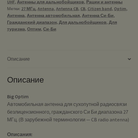
UHF
,
Антенны для дальнобойщиков
,
Рации и антенны
27
Метки:
27 МГц
,
Antenna
,
Antenna CB
,
CB
,
Citizen band
,
Optim
,
МГц
Антенна
,
Антенна автомобильная
,
Антенна Си-Би
,
(CB)
Гражданский диапазон
,
Для дальнобойщиков
,
Для
туризма
,
Оптим
,
Си-Би
Описание
Описание
Big Optim
Автомобильная антенна для сухопутной радиосвязи
безлицензионного, гражданского Си Би диапазона 27
МГц. (В зарубежной терминологии — CB radio antenna)
Описания: