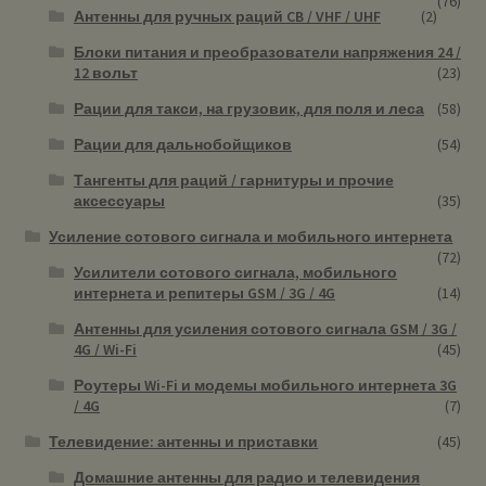
(76)
Антенны для ручных раций CB / VHF / UHF
(2)
Блоки питания и преобразователи напряжения 24 /
12 вольт
(23)
Рации для такси, на грузовик, для поля и леса
(58)
Рации для дальнобойщиков
(54)
Тангенты для раций / гарнитуры и прочие
аксессуары
(35)
Усиление сотового сигнала и мобильного интернета
(72)
Усилители сотового сигнала, мобильного
интернета и репитеры GSM / 3G / 4G
(14)
Антенны для усиления сотового сигнала GSM / 3G /
4G / Wi-Fi
(45)
Роутеры Wi-Fi и модемы мобильного интернета 3G
/ 4G
(7)
Телевидение: антенны и приставки
(45)
Домашние антенны для радио и телевидения