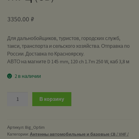
3350.00
₽
Для дальнобойщиков, туристов, городских служб,
такси, транспорта и сельского хозяйства. Отправка по
России. Доставка по Красноярску.
АВТО на магните D 145 mm, 120 ch 1.7m 250 W, каб 3,8 м
2 в наличии
Количество
В корзину
Big
Optim
-
антенна
Артикул:
Big_Optim
Категории:
Антенны автомобильные и базовые CB / VHF /
автомобильная