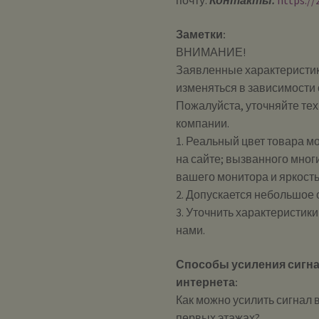
почту.
Контакты:
https://
Заметки:
ВНИМАНИЕ!
Заявленные характеристик
изменяться в зависимости 
Пожалуйста, уточняйте те
компании.
1. Реальный цвет товара м
на сайте; вызванного мног
вашего монитора и яркост
2. Допускается небольшое
3. Уточнить характеристик
нами.
Способы усиления сигна
интернета:
Как можно усилить сигнал в
первых этажах?