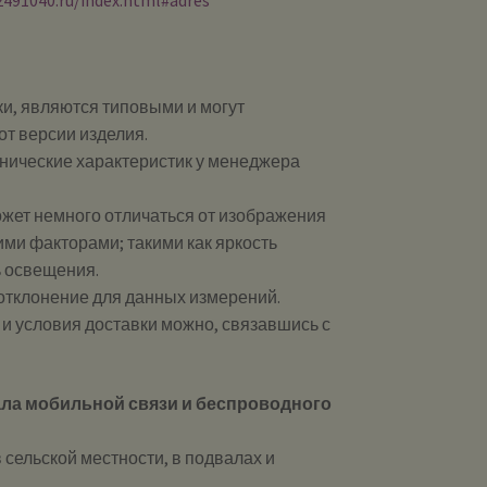
2491040.ru/index.html#adres
и, являются типовыми и могут
от версии изделия.
хнические характеристик у менеджера
ожет немного отличаться от изображения
ими факторами; такими как яркость
ь освещения.
 отклонение для данных измерений.
и и условия доставки можно, связавшись с
ла мобильной связи и беспроводного
 сельской местности, в подвалах и