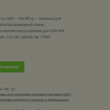
 3m (890 — 960 МГц) — антенна для
ала беспроводной связи.
я магнитная штыревая для GSM 900
, 13,5 dBi, кабель 3м + FMEf
и
В корзину
06_FME_3m
нны для усиления сотового сигнала GSM /
иление сотового сигнала и мобильного