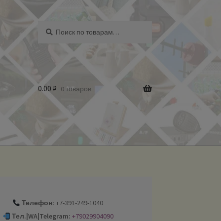
Искать:
Поиск
0.00
₽
0 товаров
Телефон:
+7-391-249-1040
Тел.|WA|Telegram:
+79029904090