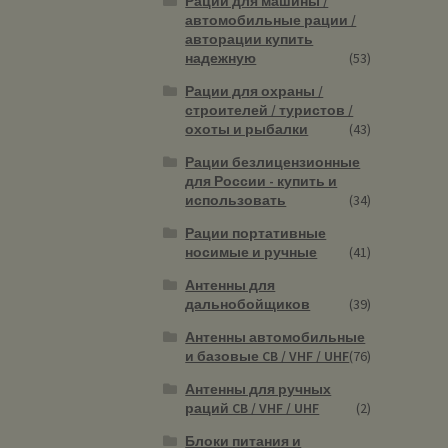
Рации для машины /
автомобильные рации /
авторации купить
надежную
(53)
Рации для охраны /
строителей / туристов /
охоты и рыбалки
(43)
Рации безлицензионные
для России - купить и
использовать
(34)
Рации портативные
носимые и ручные
(41)
Антенны для
дальнобойщиков
(39)
Антенны автомобильные
и базовые CB / VHF / UHF
(76)
Антенны для ручных
раций CB / VHF / UHF
(2)
Блоки питания и