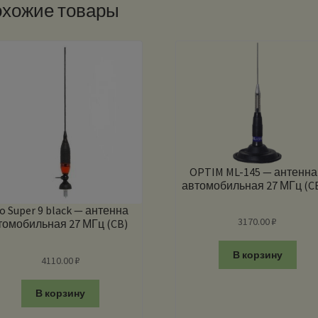
хожие товары
OPTIM ML-145 — антенна
автомобильная 27 МГц (C
io Super 9 black — антенна
3170.00
₽
томобильная 27 МГц (CB)
В корзину
4110.00
₽
В корзину