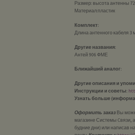
Размер: высота антенны 72
Материал:пластик
Комплект:
Длина антенного кабеля 3 
Другие названия:
Антей 906 ФМЕ
Ближайший аналог:
Другие описания и упом
Инструкции и советы:
ht
Узнать больше (информа
Оформить заказ
Вы може
магазине Системы Cвязи, а
будние дни) или написав н