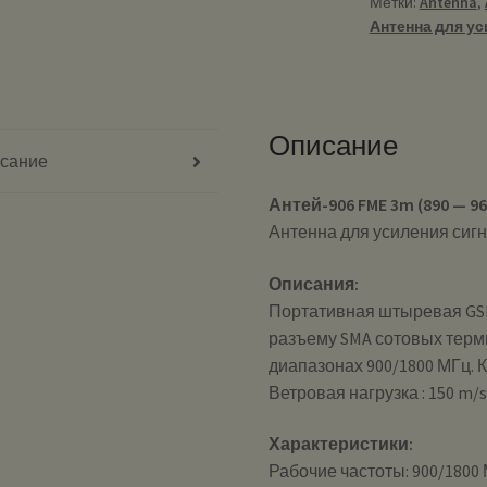
Метки:
Antenna
,
-
Антенна для ус
Антенна
для
усиления
сигнала
Описание
GSM
сание
Антей-906 FME 3m (890 — 9
Антенна для усиления сиг
Описания:
Портативная штыревая GSM
разъему SMA сотовых терм
диапазонах 900/1800 МГц. 
Ветровая нагрузка : 150 m/
Характеристики:
Рабочие частоты: 900/1800