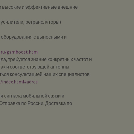
но высокие и эффективные внешние
(усилители, ретрансляторы)
ы оборудования с выносными и
0.ru/gsmboost.htm
ла, требуется знание конкретных частот и
так и соответствующей антенны.
ься консультацией наших специалистов.
u/index.html#adres
я сигнала мобильной связи и
Отправка по России. Доставка по