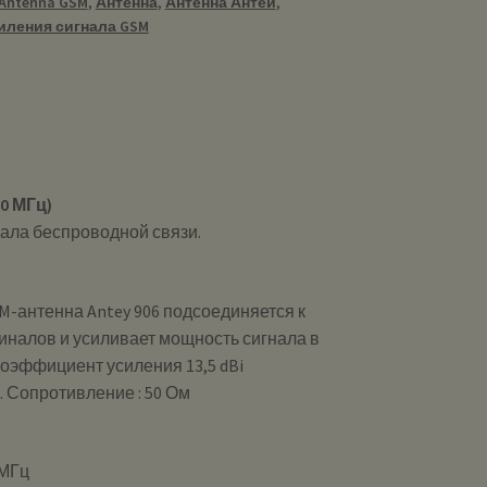
Antenna GSM
,
Антенна
,
Антенна Антей
,
иления сигнала GSM
60 МГц)
нала беспроводной связи.
-антенна Antey 906 подсоединяется к
иналов и усиливает мощность сигнала в
Коэффициент усиления 13,5 dBi
s. Сопротивление : 50 Ом
 МГц