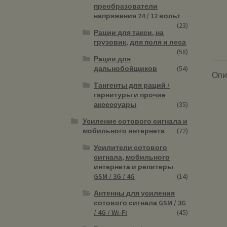
преобразователи
напряжения 24 / 12 вольт
(23)
Рации для такси, на
грузовик, для поля и леса
(58)
Рации для
дальнобойщиков
(54)
Опи
Тангенты для раций /
гарнитуры и прочие
аксессуары
(35)
Усиление сотового сигнала и
мобильного интернета
(72)
Усилители сотового
сигнала, мобильного
интернета и репитеры
GSM / 3G / 4G
(14)
Антенны для усиления
сотового сигнала GSM / 3G
/ 4G / Wi-Fi
(45)