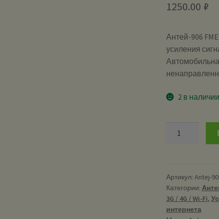
1250.00
₽
Антей-906 FME
усиления сигн
Автомобильна
ненаправленная
2 в наличи
Количество
Антей-906
FME
3m
(890
Артикул:
Antej-9
Категории:
Анте
-
3G / 4G / Wi-Fi
,
Ус
960
интернета
МГц)