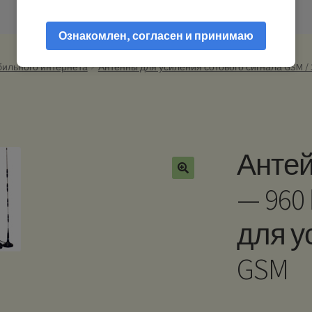
Ознакомлен, согласен и принимаю
бильного интернета
Антенны для усиления сотового сигнала GSM / 3G
Антей
— 960
для у
GSM