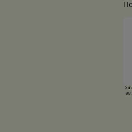
По
Sir
ав