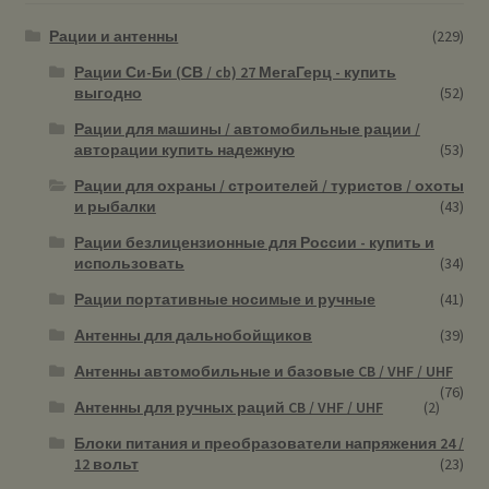
Рации и антенны
(229)
Рации Си-Би (СВ / cb) 27 МегаГерц - купить
выгодно
(52)
Рации для машины / автомобильные рации /
авторации купить надежную
(53)
Рации для охраны / строителей / туристов / охоты
и рыбалки
(43)
Рации безлицензионные для России - купить и
использовать
(34)
Рации портативные носимые и ручные
(41)
Антенны для дальнобойщиков
(39)
Антенны автомобильные и базовые CB / VHF / UHF
(76)
Антенны для ручных раций CB / VHF / UHF
(2)
Блоки питания и преобразователи напряжения 24 /
12 вольт
(23)