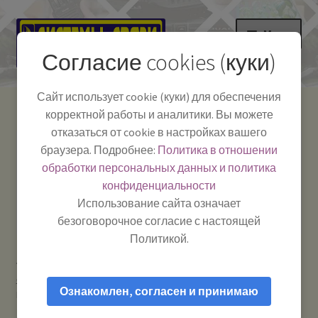
Перейти
Перейти
Меню
к
к
Согласие cookies (куки)
навигации
содержимому
НА ГЛАВНУЮ
Сайт использует cookie (куки) для обеспечения
корректной работы и аналитики. Вы можете
Развер
Каталог
отказаться от cookie в настройках вашего
вложе
Телефон:
+7-
браузера. Подробнее:
Политика в отношении
Системы Связи:
меню
Развер
Как пользоваться
391-249-1040
г. Красноярск, ул.
обработки персональных данных и политика
вложе
Весны, 2
-
конфиденциальности
меню
Тел.|WA|Telegram:
Полезная информация
Работаем:
Пн-Пт:
Использование сайта означает
+79029904090
10:00–18:00
безоговорочное согласие с настоящей
БЛОГ
Политикой.
Главная
Рации и антенны
Рации для охраны /
Развер
Мой аккаунт
строителей / туристов / охоты и рыбалки
Baofeng UV-9R PRO
вложе
Ознакомлен, согласен и принимаю
IP68 — Рация портативная любительская VHF/UHF
меню
влагозащищенная