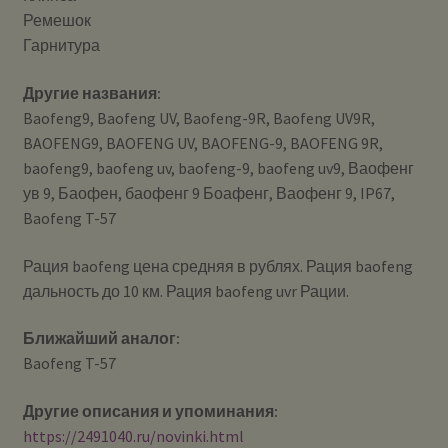
Ремешок
Гарнитура
Другие названия:
Baofeng9, Baofeng UV, Baofeng-9R, Baofeng UV9R,
BAOFENG9, BAOFENG UV, BAOFENG-9, BAOFENG 9R,
baofeng9, baofeng uv, baofeng-9, baofeng uv9, Ваофенг
ув 9, Баофен, баофенг 9 Боафенг, Ваофенг 9, IP67,
Baofeng T-57
Рация baofeng цена средняя в рублях. Рация baofeng
дальность до 10 км. Рация baofeng uvr Рации.
Ближайший аналог:
Baofeng T-57
Другие описания и упоминания:
https://2491040.ru/novinki.html