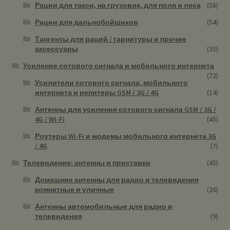
Рации для такси, на грузовик, для поля и леса
(58)
Рации для дальнобойщиков
(54)
Тангенты для раций / гарнитуры и прочие
аксессуары
(35)
Усиление сотового сигнала и мобильного интернета
(72)
Усилители сотового сигнала, мобильного
интернета и репитеры GSM / 3G / 4G
(14)
Антенны для усиления сотового сигнала GSM / 3G /
4G / Wi-Fi
(45)
Роутеры Wi-Fi и модемы мобильного интернета 3G
/ 4G
(7)
Телевидение: антенны и приставки
(45)
Домашние антенны для радио и телевидения
комнатные и уличные
(26)
Антенны автомобильные для радио и
телевидения
(9)