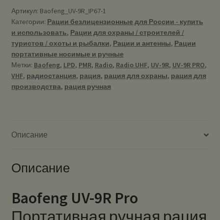
Артикул:
Baofeng_UV-9R_IP67-1
Категории:
Рации безлицензионные для России - купить
и использовать
,
Рации для охраны / строителей /
туристов / охоты и рыбалки
,
Рации и антенны
,
Рации
портативные носимые и ручные
Метки:
Baofeng
,
LPD
,
PMR
,
Radio
,
Radio UHF
,
UV-9R
,
UV-9R PRO
,
VHF
,
радиостанция
,
рация
,
рация для охраны
,
рация для
производства
,
рация ручная
Описание
Описание
Baofeng UV-9R Pro
Портативная ручная рация