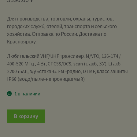
Для производства, торговли, охраны, туристов,
городских служб, отелей, транспорта и сельского
хозяйства. Отправка по России. Доставка по
Красноярску.
Любительский VHF/UHF трансивер. M/VFO, 136-174 /
400-520 МГц , 4 Вт, CTCSS/DCS, scan (с акб, ЗУ). Li акб
2200 mAh, з/у «стакан». FM -радио, DTMF, класс защиты
IP68 (водо/пыле-непроницаемый)
1 в наличии
В корзину