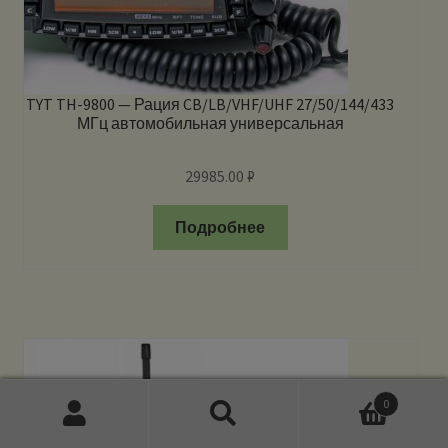
TYT TH-9800 — Рация CB/LB/VHF/UHF 27/50/144/433
МГц автомобильная универсальная
29985.00
₽
Подробнее
0
Искать:
Поиск