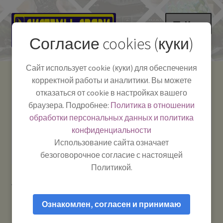
Перейти
Перейти
Меню
к
к
Согласие cookies (куки)
навигации
содержимому
НА ГЛАВНУЮ
Сайт использует cookie (куки) для обеспечения
корректной работы и аналитики. Вы можете
Развер
Каталог
отказаться от cookie в настройках вашего
вложе
Телефон:
+7-
браузера. Подробнее:
Политика в отношении
Системы Связи:
меню
Развер
Как пользоваться
391-249-1040
г. Красноярск, ул.
обработки персональных данных и политика
вложе
Весны, 2
-
конфиденциальности
меню
Тел.|WA|Telegram:
Полезная информация
Работаем:
Пн-Пт:
Использование сайта означает
+79029904090
10:00–18:00
безоговорочное согласие с настоящей
БЛОГ
Политикой.
Главная
Товары с меткой “Radio UHF”
Развер
Мой аккаунт
вложе
Ознакомлен, согласен и принимаю
меню