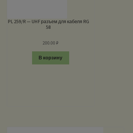
PL 259/R — UHF разъем для кабеля RG
58
200.00
₽
В корзину