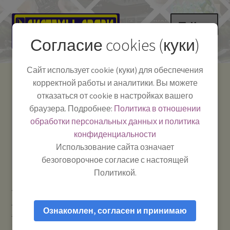
Перейти
Перейти
Меню
к
к
Согласие cookies (куки)
навигации
содержимому
НА ГЛАВНУЮ
Сайт использует cookie (куки) для обеспечения
корректной работы и аналитики. Вы можете
Развер
Каталог
отказаться от cookie в настройках вашего
вложе
Телефон:
+7-
браузера. Подробнее:
Политика в отношении
Системы Связи:
меню
Развер
Как пользоваться
391-249-1040
г. Красноярск, ул.
обработки персональных данных и политика
вложе
Весны, 2
-
конфиденциальности
меню
Тел.|WA|Telegram:
Полезная информация
Работаем:
Пн-Пт:
Использование сайта означает
+79029904090
10:00–18:00
безоговорочное согласие с настоящей
БЛОГ
Политикой.
Главная
Усиление сотового сигнала и мобильного
Развер
Мой аккаунт
интернета
Антенны для усиления сотового сигнала GSM /
вложе
Ознакомлен, согласен и принимаю
3G / 4G / Wi-Fi
Беркут-LTE PRO (2,5 — 2,7 ГГц) — Антенна
меню
наружная для усиления сигнала