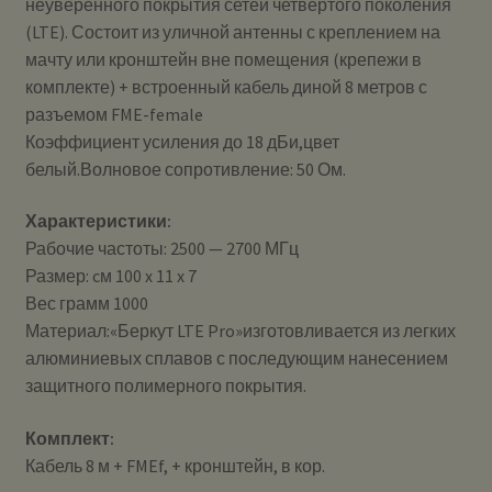
неуверенного покрытия сетей четвертого поколения
(LTE). Состоит из уличной антенны с креплением на
мачту или кронштейн вне помещения (крепежи в
комплекте) + встроенный кабель диной 8 метров с
разъемом FME-female
Коэффициент усиления до 18 дБи,цвет
белый.Волновое сопротивление: 50 Ом.
Характеристики:
Рабочие частоты: 2500 — 2700 МГц
Размер: cм 100 x 11 x 7
Вес грамм 1000
Материал:«Беркут LTE Pro»изготовливается из легких
алюминиевых сплавов с последующим нанесением
защитного полимерного покрытия.
Комплект:
Кабель 8 м + FMEf, + кронштейн, в кор.