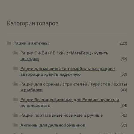
Категории товаров
Рации и антенны
(229)
Рации Си-Би (СВ / cb) 27 МегаГерц - купить
выгодно
(52)
Рации для машины / автомобильные рации /
авторации купить надежную
(53)
Рации для охраны / строителей / туристов / охоты
и рыбалки
(43)
Рации безлицензионные для России - купить и
использовать
(34)
Рации портативные носимые и ручные
(41)
Антенны для дальнобойщиков
(39)