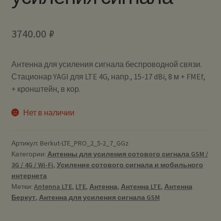
3740.00
₽
Антенна для усиления сигнала беспроводной связи.
Стационар YAGI для LTE 4G, напр., 15-17 dBi, 8 м + FMEf,
+ кронштейн, в кор.
Нет в наличии
Артикул:
Berkut-LTE_PRO_2_5-2_7_GGz
Категории:
Антенны для усиления сотового сигнала GSM /
3G / 4G / Wi-Fi
,
Усиление сотового сигнала и мобильного
интернета
Метки:
Antenna LTE
,
LTE
,
Антенна
,
Антенна LTE
,
Антенна
Беркут
,
Антенна для усиления сигнала GSM