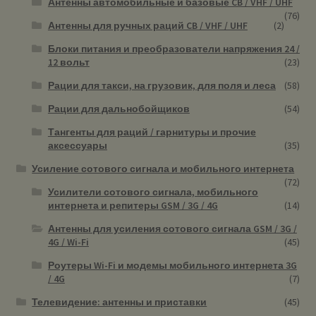
Антенны автомобильные и базовые CB / VHF / UHF
(76)
Антенны для ручных раций CB / VHF / UHF
(2)
Блоки питания и преобразователи напряжения 24 /
12 вольт
(23)
Рации для такси, на грузовик, для поля и леса
(58)
Рации для дальнобойщиков
(54)
Тангенты для раций / гарнитуры и прочие
аксессуары
(35)
Усиление сотового сигнала и мобильного интернета
(72)
Усилители сотового сигнала, мобильного
интернета и репитеры GSM / 3G / 4G
(14)
Антенны для усиления сотового сигнала GSM / 3G /
4G / Wi-Fi
(45)
Роутеры Wi-Fi и модемы мобильного интернета 3G
/ 4G
(7)
Телевидение: антенны и приставки
(45)