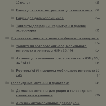
12 вольт
(23)
Рации для такси, на грузовик, для поля и леса
(58)
Рации для дальнобойщиков
(54)
Тангенты для раций / гарнитуры и прочие
аксессуары
(35)
Усиление сотового сигнала и мобильного интернета
(72)
Усилители сотового сигнала, мобильного
интернета и репитеры GSM / 3G / 4G
(14)
Антенны для усиления сотового сигнала GSM / 3G /
4G / Wi-Fi
(45)
Роутеры Wi-Fi и модемы мобильного интернета 3G
/ 4G
(7)
Телевидение: антенны и приставки
(45)
Домашние антенны для радио и телевидения
комнатные и уличные
(26)
Антенны автомобильные для радио и