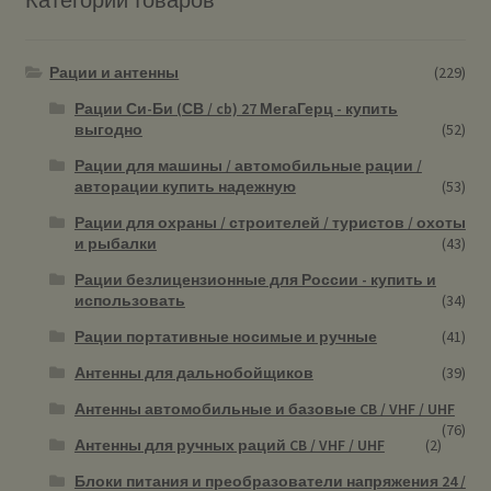
Рации и антенны
(229)
Рации Си-Би (СВ / cb) 27 МегаГерц - купить
выгодно
(52)
Рации для машины / автомобильные рации /
авторации купить надежную
(53)
Рации для охраны / строителей / туристов / охоты
и рыбалки
(43)
Рации безлицензионные для России - купить и
использовать
(34)
Рации портативные носимые и ручные
(41)
Антенны для дальнобойщиков
(39)
Антенны автомобильные и базовые CB / VHF / UHF
(76)
Антенны для ручных раций CB / VHF / UHF
(2)
Блоки питания и преобразователи напряжения 24 /