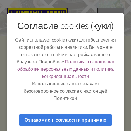
Перейти
Перейти
Меню
к
к
Согласие cookies (куки)
навигации
содержимому
НА ГЛАВНУЮ
Сайт использует cookie (куки) для обеспечения
корректной работы и аналитики. Вы можете
Развер
Каталог
отказаться от cookie в настройках вашего
вложе
Телефон:
+7-
браузера. Подробнее:
Политика в отношении
Системы Связи:
меню
Развер
Как пользоваться
391-249-1040
г. Красноярск, ул.
обработки персональных данных и политика
вложе
Весны, 2
-
конфиденциальности
меню
Тел.|WA|Telegram:
Полезная информация
Работаем:
Пн-Пт:
Использование сайта означает
+79029904090
10:00–18:00
безоговорочное согласие с настоящей
БЛОГ
Политикой.
Главная
Рации и антенны
Кабель в ассортименте
Развер
Мой аккаунт
вложе
Ознакомлен, согласен и принимаю
меню