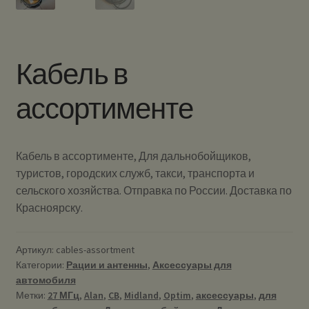
Кабель в
ассортименте
Кабель в ассортименте, Для дальнобойщиков,
туристов, городских служб, такси, транспорта и
сельского хозяйства. Отправка по России. Доставка по
Красноярску.
Артикул:
cables-assortment
Категории:
Рации и антенны
,
Аксессуары для
автомобиля
Метки:
27 МГц
,
Alan
,
CB
,
Midland
,
Optim
,
аксессуары
,
для