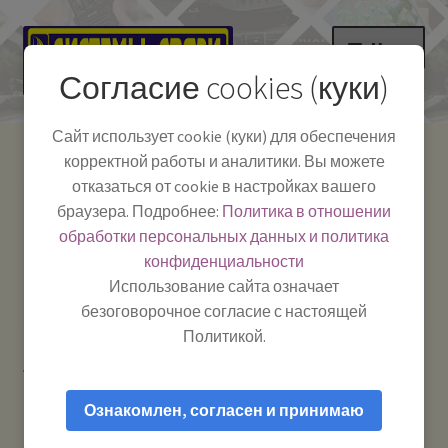
Перейти
Перейти
Меню
к
к
Согласие cookies (куки)
навигации
содержимому
НА ГЛАВНУЮ
Сайт использует cookie (куки) для обеспечения
корректной работы и аналитики. Вы можете
Развер
Каталог
отказаться от cookie в настройках вашего
вложе
Телефон:
+7-
браузера. Подробнее:
Политика в отношении
Системы Связи:
меню
Развер
Как пользоваться
391-249-1040
г. Красноярск, ул.
обработки персональных данных и политика
вложе
Весны, 2
-
конфиденциальности
меню
Тел.|WA|Telegram:
Полезная информация
Работаем:
Пн-Пт:
Использование сайта означает
+79029904090
10:00–18:00
безоговорочное согласие с настоящей
БЛОГ
Политикой.
Главная
Товары с меткой “Optim”
Развер
Мой аккаунт
вложе
Ознакомлен, согласен и принимаю
меню