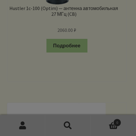
Hustler 1c-100 (Optim) — антенна автомобильная
27 МГц (CB)
2060.00
₽
Подробнее
0
Искать:
Поиск