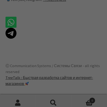
Ⓒ Communication Systems / Системы Связи - all rights
reserved
TreeTalk :: Быстрая разработка сайтов и интернет-
магазинов
0
Искать:
Поиск