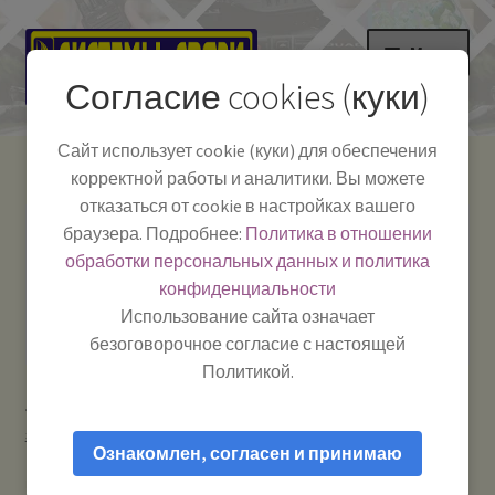
Перейти
Перейти
Меню
к
к
Согласие cookies (куки)
навигации
содержимому
НА ГЛАВНУЮ
Сайт использует cookie (куки) для обеспечения
корректной работы и аналитики. Вы можете
Развер
Каталог
отказаться от cookie в настройках вашего
вложе
Телефон:
+7-
браузера. Подробнее:
Политика в отношении
Системы Связи:
меню
Развер
Как пользоваться
391-249-1040
г. Красноярск, ул.
обработки персональных данных и политика
вложе
Весны, 2
-
конфиденциальности
меню
Тел.|WA|Telegram:
Полезная информация
Работаем:
Пн-Пт:
Использование сайта означает
+79029904090
10:00–18:00
безоговорочное согласие с настоящей
БЛОГ
Политикой.
Главная
Аксессуары для автомобиля
Автомобильные
Развер
Мой аккаунт
зарядные устройства для мобильных телефонов
HOCO Z3
вложе
Ознакомлен, согласен и принимаю
2U — Универсальное автомобильное зарядное устройство
меню
премиум-класса с 2 портами USB / разъемом, 3,1 A, ЖК-экран,