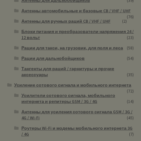
Антенны для дальнобойщиков
(39)
Антенны автомобильные и базовые CB / VHF / UHF
(76)
Антенны для ручных раций CB / VHF / UHF
(2)
Блоки питания и преобразователи напряжения 24 /
12 вольт
(23)
Рации для такси, на грузовик, для поля и леса
(58)
Рации для дальнобойщиков
(54)
Тангенты для раций / гарнитуры и прочие
аксессуары
(35)
Усиление сотового сигнала и мобильного интернета
(72)
Усилители сотового сигнала, мобильного
интернета и репитеры GSM / 3G / 4G
(14)
Антенны для усиления сотового сигнала GSM / 3G /
4G / Wi-Fi
(45)
Роутеры Wi-Fi и модемы мобильного интернета 3G
/ 4G
(7)