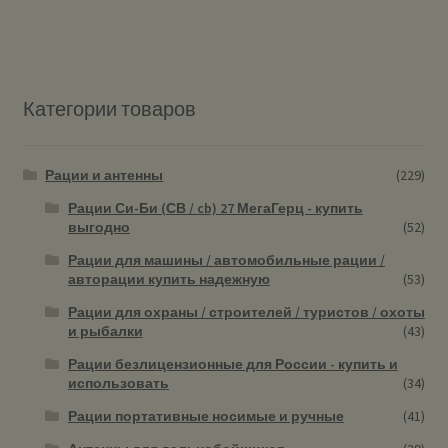
Категории товаров
Рации и антенны
(229)
Рации Си-Би (СВ / cb) 27 МегаГерц - купить
выгодно
(52)
Рации для машины / автомобильные рации /
авторации купить надежную
(53)
Рации для охраны / строителей / туристов / охоты
и рыбалки
(43)
Рации безлицензионные для России - купить и
использовать
(34)
Рации портативные носимые и ручные
(41)