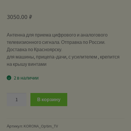
3050.00
₽
Антенна для приема цифрового и аналогового
телевизионного сигнала. Отправка по России.
Доставка по Красноярску.
для машины, прицепа-дачи, с усилителем , крепится
на крышу винтами
2 в наличии
Количество
В корзину
КОРОНА
Optim
TV
-
Артикул:
KORONA_Optim_TV