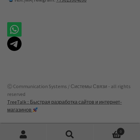
Ⓒ Communication Systems / Системы Связи - all rights
reserved
TreeTalk :: Быстрая разработка сайтов и интернет-
магазинов
0
Искать:
Поиск