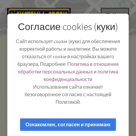
Перейти
Перейти
Меню
к
к
Согласие cookies (куки)
навигации
содержимому
НА ГЛАВНУЮ
Сайт использует cookie (куки) для обеспечения
корректной работы и аналитики. Вы можете
Развер
Каталог
отказаться от cookie в настройках вашего
вложе
Телефон:
+7-
браузера. Подробнее:
Политика в отношении
Системы Связи:
меню
Развер
Как пользоваться
391-249-1040
г. Красноярск, ул.
обработки персональных данных и политика
вложе
Весны, 2
-
конфиденциальности
меню
Тел.|WA|Telegram:
Полезная информация
Работаем:
Пн-Пт:
Использование сайта означает
+79029904090
10:00–18:00
безоговорочное согласие с настоящей
БЛОГ
Политикой.
Главная
Телевидение: антенны и приставки
Антенны
Развер
Мой аккаунт
автомобильные для радио и телевидения
КОРОНА Optim
вложе
Ознакомлен, согласен и принимаю
TV — Антенна телевизионная автомобильная.
меню