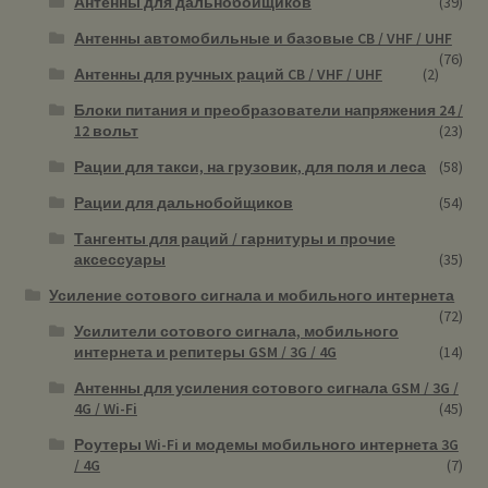
Антенны для дальнобойщиков
(39)
Антенны автомобильные и базовые CB / VHF / UHF
(76)
Антенны для ручных раций CB / VHF / UHF
(2)
Блоки питания и преобразователи напряжения 24 /
12 вольт
(23)
Рации для такси, на грузовик, для поля и леса
(58)
Рации для дальнобойщиков
(54)
Тангенты для раций / гарнитуры и прочие
аксессуары
(35)
Усиление сотового сигнала и мобильного интернета
(72)
Усилители сотового сигнала, мобильного
интернета и репитеры GSM / 3G / 4G
(14)
Антенны для усиления сотового сигнала GSM / 3G /
4G / Wi-Fi
(45)
Роутеры Wi-Fi и модемы мобильного интернета 3G
/ 4G
(7)