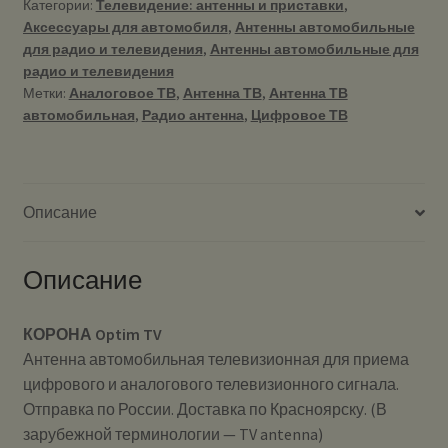
Категории:
Телевидение: антенны и приставки
,
Антенна
Аксессуары для автомобиля
,
Антенны автомобильные
телевизионная
для радио и телевидения
,
Антенны автомобильные для
автомобильная.
радио и телевидения
Метки:
Аналоговое ТВ
,
Антенна ТВ
,
Антенна ТВ
автомобильная
,
Радио антенна
,
Цифровое ТВ
Описание
Описание
КОРОНА Optim TV
Антенна автомобильная телевизионная для приема
цифрового и аналогового телевизионного сигнала.
Отправка по России. Доставка по Красноярску. (В
зарубежной терминологии — TV antenna)