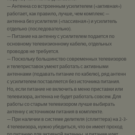
— Антенна со встроенным усилителем («активная»)
работает, как правило, лучше, чем комплекс —
антенна без усилителя («пассивная») и усилитель
отдельно (последовательно).
— Питание на антенну с усилителем подается по
основному телевизионному кабелю, отдельных
проводов не требуется.
— Поскольку большинство современных телевизоров
и телеприставок умеют работать с активными
антеннами (подавать питание по кабелю), ряд антенн
с усилителем поставляется без источника питания.
Но, если питание не включить в меню приставки или
телевизора, антенна не будет работать совсем. Для
работы со старым телевизором лучше выбирать
антенну с источником питания в комплекте.
— При наличии в системе делителя (сплиттера) на 2-3-
4 телевизора, нужно убедиться, что он имеет проход
по питанию для активной антенны, и питание идет