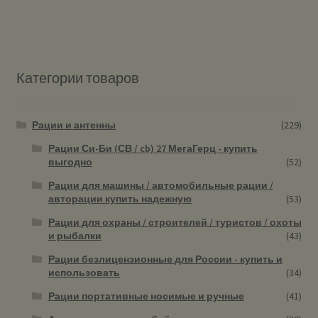
Категории товаров
Рации и антенны
(229)
Рации Си-Би (СВ / cb) 27 МегаГерц - купить
выгодно
(52)
Рации для машины / автомобильные рации /
авторации купить надежную
(53)
Рации для охраны / строителей / туристов / охоты
и рыбалки
(43)
Рации безлицензионные для России - купить и
использовать
(34)
Рации портативные носимые и ручные
(41)