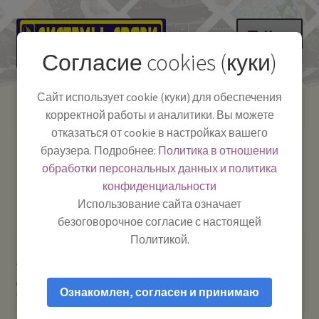
Перейти
Перейти
Меню
к
к
Согласие cookies (куки)
навигации
содержимому
НА ГЛАВНУЮ
Сайт использует cookie (куки) для обеспечения
корректной работы и аналитики. Вы можете
Развер
Каталог
отказаться от cookie в настройках вашего
вложе
Телефон:
+7-
браузера. Подробнее:
Политика в отношении
Системы Связи:
меню
Развер
Как пользоваться
391-249-1040
г. Красноярск, ул.
обработки персональных данных и политика
вложе
Весны, 2
-
конфиденциальности
меню
Тел.|WA|Telegram:
Полезная информация
Работаем:
Пн-Пт:
Использование сайта означает
+79029904090
10:00–18:00
безоговорочное согласие с настоящей
БЛОГ
Политикой.
Главная
Телевидение: антенны и приставки
Развер
Мой аккаунт
Домашние антенны для радио и телевидения комнатные и
вложе
Ознакомлен, согласен и принимаю
уличные
Locus L 905.06 «Чиж» — Антенна телевизионная
меню