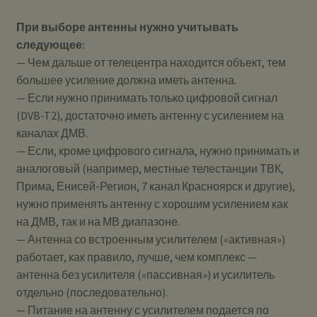
При выборе антенны нужно учитывать
следующее:
— Чем дальше от телецентра находится объект, тем
большее усиление должна иметь антенна.
— Если нужно принимать только цифровой сигнал
(DVB-T2), достаточно иметь антенну с усилением на
каналах ДМВ.
— Если, кроме цифрового сигнала, нужно принимать и
аналоговый (например, местные телестанции ТВК,
Прима, Енисей-Регион, 7 канал Красноярск и другие),
нужно применять антенну с хорошим усилением как
на ДМВ, так и на МВ диапазоне.
— Антенна со встроенным усилителем («активная»)
работает, как правило, лучше, чем комплекс —
антенна без усилителя («пассивная») и усилитель
отдельно (последовательно).
— Питание на антенну с усилителем подается по