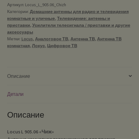
Артикул:
Locus_L_905.06_Chizh
Категории:
Домашние антенны для радио и телевидения
комнатные и уличные
,
Телевидение: антенны и
приставки
,
Усилители телесигнала / приставки и другие
аксессуары
Метки:
Locus
,
Аналоговое ТВ
,
Антенна ТВ
,
Антенна ТВ
комнатная
,
Локус
,
Цифровое ТВ
Описание
Детали
Описание
Locus L 905.06 «Чиж»