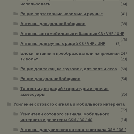
использовать
(34)
Рации портативные носимые и ручные
(41)
Антенны для дальнобойщиков
(39)
Антенны автомобильные и базовые CB / VHF / UHF
(76)
Антенны для ручных раций CB / VHF / UHF
(2)
Блоки питания и преобразователи напряжения 24 /
12 вольт
(23)
Рации для такси, на грузовик, для поля и леса
(58)
Рации для дальнобойщиков
(54)
Тангенты для раций / гарнитуры и прочие
аксессуары
(35)
Усиление сотового сигнала и мобильного интернета
(72)
Усилители сотового сигнала, мобильного
интернета и репитеры GSM / 3G / 4G
(14)
Антенны для усиления сотового сигнала GSM / 3G /