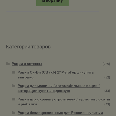
В корзину
Категории товаров
Рации и антенны
(229)
Рации Си-Би (СВ / cb) 27 МегаГерц - купить
выгодно
(52)
Рации для машины / автомобильные рации /
авторации купить надежную
(53)
Рации для охраны / строителей / туристов / охоты
и рыбалки
(43)
Рации безлицензионные для России - купить и