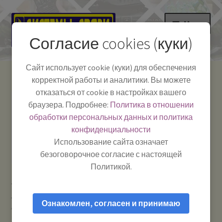
Перейти
Перейти
Меню
к
к
Согласие cookies (куки)
навигации
содержимому
НА ГЛАВНУЮ
Сайт использует cookie (куки) для обеспечения
корректной работы и аналитики. Вы можете
Развер
Каталог
отказаться от cookie в настройках вашего
вложе
Телефон:
+7-
браузера. Подробнее:
Политика в отношении
Системы Связи:
меню
Развер
Как пользоваться
391-249-1040
г. Красноярск, ул.
обработки персональных данных и политика
вложе
Весны, 2
-
конфиденциальности
меню
Тел.|WA|Telegram:
Полезная информация
Работаем:
Пн-Пт:
Использование сайта означает
+79029904090
10:00–18:00
безоговорочное согласие с настоящей
БЛОГ
Политикой.
Главная
Усиление сотового сигнала и мобильного
Развер
Мой аккаунт
интернета
Антенны для усиления сотового сигнала GSM /
вложе
Ознакомлен, согласен и принимаю
3G / 4G / Wi-Fi
LOGO 800 / 1900C (800-1900 МГц) — Антенна
меню
наружная для усиления сигнала