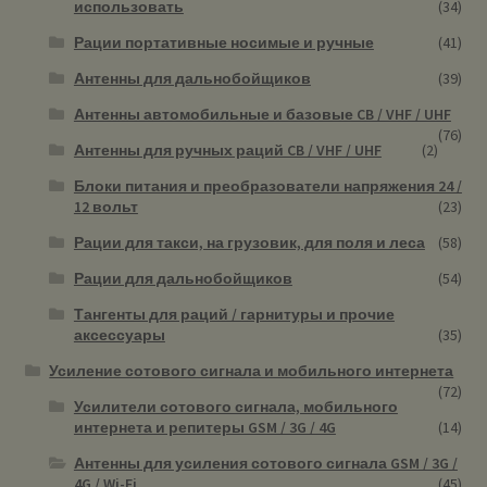
использовать
(34)
Рации портативные носимые и ручные
(41)
Антенны для дальнобойщиков
(39)
Антенны автомобильные и базовые CB / VHF / UHF
(76)
Антенны для ручных раций CB / VHF / UHF
(2)
Блоки питания и преобразователи напряжения 24 /
12 вольт
(23)
Рации для такси, на грузовик, для поля и леса
(58)
Рации для дальнобойщиков
(54)
Тангенты для раций / гарнитуры и прочие
аксессуары
(35)
Усиление сотового сигнала и мобильного интернета
(72)
Усилители сотового сигнала, мобильного
интернета и репитеры GSM / 3G / 4G
(14)
Антенны для усиления сотового сигнала GSM / 3G /
4G / Wi-Fi
(45)