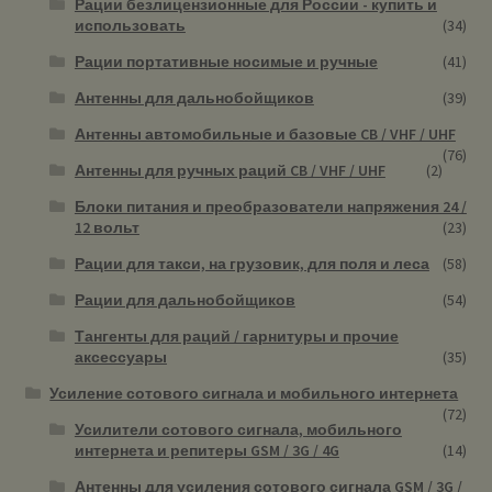
Рации безлицензионные для России - купить и
использовать
(34)
Рации портативные носимые и ручные
(41)
Антенны для дальнобойщиков
(39)
Антенны автомобильные и базовые CB / VHF / UHF
(76)
Антенны для ручных раций CB / VHF / UHF
(2)
Блоки питания и преобразователи напряжения 24 /
12 вольт
(23)
Рации для такси, на грузовик, для поля и леса
(58)
Рации для дальнобойщиков
(54)
Тангенты для раций / гарнитуры и прочие
аксессуары
(35)
Усиление сотового сигнала и мобильного интернета
(72)
Усилители сотового сигнала, мобильного
интернета и репитеры GSM / 3G / 4G
(14)
Антенны для усиления сотового сигнала GSM / 3G /