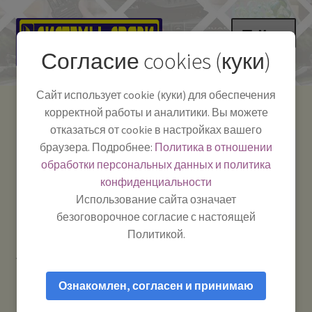
Перейти
Перейти
Меню
к
к
Согласие cookies (куки)
навигации
содержимому
НА ГЛАВНУЮ
Сайт использует cookie (куки) для обеспечения
корректной работы и аналитики. Вы можете
Развер
Каталог
отказаться от cookie в настройках вашего
вложе
Телефон:
+7-
браузера. Подробнее:
Политика в отношении
Системы Связи:
меню
Развер
Как пользоваться
391-249-1040
г. Красноярск, ул.
обработки персональных данных и политика
вложе
Весны, 2
-
конфиденциальности
меню
Тел.|WA|Telegram:
Полезная информация
Работаем:
Пн-Пт:
Использование сайта означает
+79029904090
10:00–18:00
безоговорочное согласие с настоящей
БЛОГ
Политикой.
Главная
Товары с меткой “CDMA”
Развер
Мой аккаунт
вложе
Ознакомлен, согласен и принимаю
меню