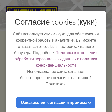
Перейти
Перейти
Меню
к
к
Согласие cookies (куки)
навигации
содержимому
НА ГЛАВНУЮ
Сайт использует cookie (куки) для обеспечения
корректной работы и аналитики. Вы можете
Развер
Каталог
отказаться от cookie в настройках вашего
вложе
Телефон:
+7-
браузера. Подробнее:
Политика в отношении
Системы Связи:
меню
Развер
Как пользоваться
391-249-1040
г. Красноярск, ул.
обработки персональных данных и политика
вложе
Весны, 2
-
конфиденциальности
меню
Тел.|WA|Telegram:
Полезная информация
Работаем:
Пн-Пт:
Использование сайта означает
+79029904090
10:00–18:00
безоговорочное согласие с настоящей
БЛОГ
Политикой.
Главная
Рации и антенны
Рации для дальнобойщиков
Развер
Мой аккаунт
MegaJet MJ-555 — Рация Си-Би (CB) 27 МГц автомобильная
вложе
Ознакомлен, согласен и принимаю
меню