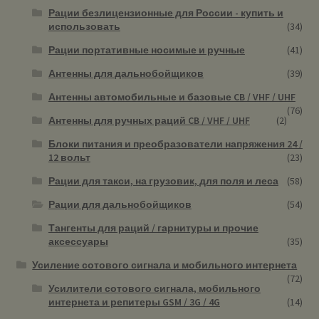
Рации безлицензионные для России - купить и
использовать
(34)
Рации портативные носимые и ручные
(41)
Антенны для дальнобойщиков
(39)
Антенны автомобильные и базовые CB / VHF / UHF
(76)
Антенны для ручных раций CB / VHF / UHF
(2)
Блоки питания и преобразователи напряжения 24 /
12 вольт
(23)
Рации для такси, на грузовик, для поля и леса
(58)
Рации для дальнобойщиков
(54)
Тангенты для раций / гарнитуры и прочие
аксессуары
(35)
Усиление сотового сигнала и мобильного интернета
(72)
Усилители сотового сигнала, мобильного
интернета и репитеры GSM / 3G / 4G
(14)