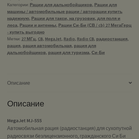
Категории:
Рации для дальнобойщиков
,
Рации для
машины / автомобильные рации / авторации купить
надежную
,
Рации для такси, на грузовик, для поля и
леса
,
Рации и антенны
,
Рации Си-Би (СВ / cb) 27 МегаГерц
- купить выгодно
Метки:
27 МГц
,
CB
,
MegaJet
,
Radio
,
Radio CB
,
радиостанция
,
рация
,
рация автомобильная
,
рация для
дальнобойщиков
,
рация для туризма
,
Си-Би
Описание
Описание
MegaJet MJ-555
Автомобильная рация (радиостанция) для сухопутной
радиосвязи безлицензионного, гражданского Си Би