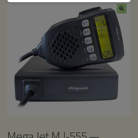
MegaJet MJ-555 —