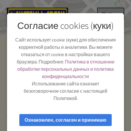
Перейти
Перейти
Меню
к
к
Согласие cookies (куки)
навигации
содержимому
НА ГЛАВНУЮ
Сайт использует cookie (куки) для обеспечения
корректной работы и аналитики. Вы можете
Развер
Каталог
отказаться от cookie в настройках вашего
вложе
Телефон:
+7-
браузера. Подробнее:
Политика в отношении
Системы Связи:
меню
Развер
Как пользоваться
391-249-1040
г. Красноярск, ул.
обработки персональных данных и политика
вложе
Весны, 2
-
конфиденциальности
меню
Тел.|WA|Telegram:
Полезная информация
Работаем:
Пн-Пт:
Использование сайта означает
+79029904090
10:00–18:00
безоговорочное согласие с настоящей
БЛОГ
Политикой.
Главная
Рации и антенны
Антенны для
Развер
Мой аккаунт
дальнобойщиков
ALAN PC-8 — антенна автомобильная 27
вложе
Ознакомлен, согласен и принимаю
МГц (CB)
меню