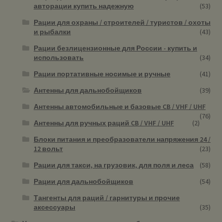
авторации купить надежную
(53)
Рации для охраны / строителей / туристов / охоты
и рыбалки
(43)
Рации безлицензионные для России - купить и
использовать
(34)
Рации портативные носимые и ручные
(41)
Антенны для дальнобойщиков
(39)
Антенны автомобильные и базовые CB / VHF / UHF
(76)
Антенны для ручных раций CB / VHF / UHF
(2)
Блоки питания и преобразователи напряжения 24 /
12 вольт
(23)
Рации для такси, на грузовик, для поля и леса
(58)
Рации для дальнобойщиков
(54)
Тангенты для раций / гарнитуры и прочие
аксессуары
(35)