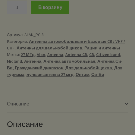
Количество
В корзину
ALAN
PC-
8
-
Артикул:
ALAN_PC-8
Категории:
Антенны автомобильные и базовые CB / VHF /
антенна
UHF
,
Антенны для дальнобойщиков
,
Рации и антенны
автомобильная
Метки:
27 МГц
,
Alan
,
Antenna
,
Antenna CB
,
CB
,
Citizen band
,
27
Midland
,
Антенна
,
Антенна автомобильная
,
Антенна Си-
МГц
Би
,
Гражданский диапазон
,
Для дальнобойщиков
,
Для
(CB)
туризма
,
лучшая антенна 27 мгц
,
Оптим
,
Си-Би
Описание
Описание