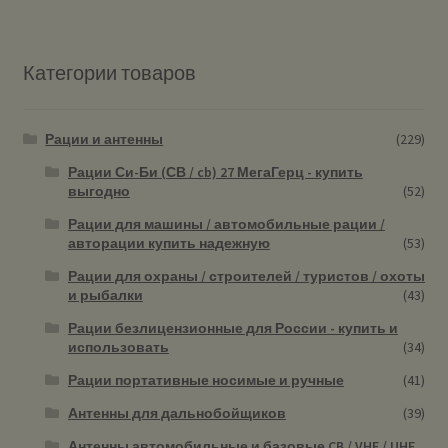
Категории товаров
Рации и антенны
(229)
Рации Си-Би (СВ / cb) 27 МегаГерц - купить
выгодно
(52)
Рации для машины / автомобильные рации /
авторации купить надежную
(53)
Рации для охраны / строителей / туристов / охоты
и рыбалки
(43)
Рации безлицензионные для России - купить и
использовать
(34)
Рации портативные носимые и ручные
(41)
Антенны для дальнобойщиков
(39)
Антенны автомобильные и базовые CB / VHF / UHF