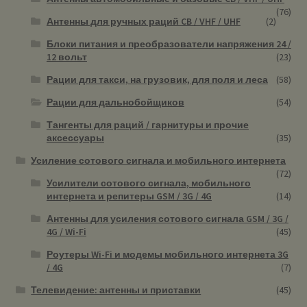
(76)
Антенны для ручных раций CB / VHF / UHF
(2)
Блоки питания и преобразователи напряжения 24 /
12 вольт
(23)
Рации для такси, на грузовик, для поля и леса
(58)
Рации для дальнобойщиков
(54)
Тангенты для раций / гарнитуры и прочие
аксессуары
(35)
Усиление сотового сигнала и мобильного интернета
(72)
Усилители сотового сигнала, мобильного
интернета и репитеры GSM / 3G / 4G
(14)
Антенны для усиления сотового сигнала GSM / 3G /
4G / Wi-Fi
(45)
Роутеры Wi-Fi и модемы мобильного интернета 3G
/ 4G
(7)
Телевидение: антенны и приставки
(45)