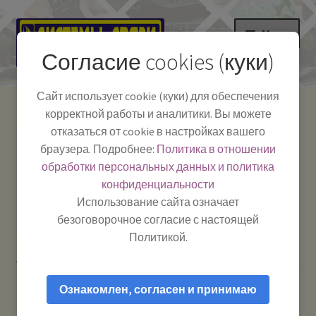
Перейти
Перейти
Меню
к
к
Согласие cookies (куки)
навигации
содержимому
НА ГЛАВНУЮ
Сайт использует cookie (куки) для обеспечения
корректной работы и аналитики. Вы можете
Развер
Каталог
отказаться от cookie в настройках вашего
вложе
Телефон:
+7-
браузера. Подробнее:
Политика в отношении
Системы Связи:
меню
Развер
Как пользоваться
391-249-1040
г. Красноярск, ул.
обработки персональных данных и политика
вложе
Весны, 2
-
конфиденциальности
меню
Тел.|WA|Telegram:
Полезная информация
Работаем:
Пн-Пт:
Использование сайта означает
+79029904090
10:00–18:00
безоговорочное согласие с настоящей
БЛОГ
Политикой.
Главная
Рации и антенны
Рации для дальнобойщиков
Развер
Мой аккаунт
Optim-TRAVEL — Рация Си-Би (CB) 27 МГц автомобильная
вложе
Ознакомлен, согласен и принимаю
меню