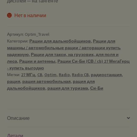
дисплей — на тангенте
Нет в наличии
Артикул:
Optim_Travel
Категории:
Рации для дальнобойщиков
,
Рации для
машины / автомобильные рации / авторации купить
надежную
,
Рации для такси, на грузовик, для поля и
леса
,
Рации и антенны
,
Рации Си-Би (СВ / cb) 27 МегаГерц
- купить выгодно
Метки:
27 МГц
,
CB
,
Optim
,
Radio
,
Radio CB
,
радиостанция
,
рация
,
рация автомобильная
,
рация для
дальнобойщиков
,
рация для туризма
,
Си-Би
Описание
Детали