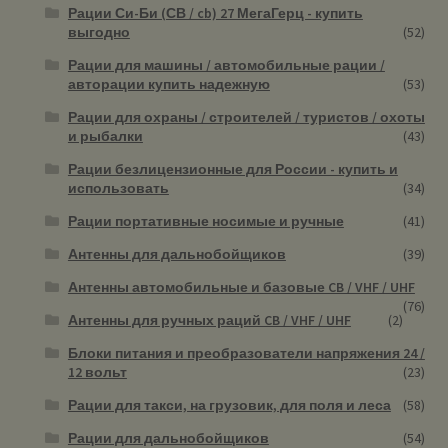
Рации Си-Би (СВ / cb) 27 МегаГерц - купить
выгодно
(52)
Рации для машины / автомобильные рации /
авторации купить надежную
(53)
Рации для охраны / строителей / туристов / охоты
и рыбалки
(43)
Рации безлицензионные для России - купить и
использовать
(34)
Рации портативные носимые и ручные
(41)
Антенны для дальнобойщиков
(39)
Антенны автомобильные и базовые CB / VHF / UHF
(76)
Антенны для ручных раций CB / VHF / UHF
(2)
Блоки питания и преобразователи напряжения 24 /
12 вольт
(23)
Рации для такси, на грузовик, для поля и леса
(58)
Рации для дальнобойщиков
(54)