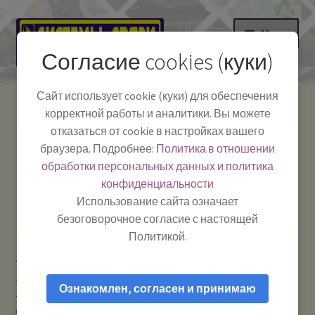
Перейти
Перейти
Меню
к
к
Согласие cookies (куки)
навигации
содержимому
НА ГЛАВНУЮ
Сайт использует cookie (куки) для обеспечения
корректной работы и аналитики. Вы можете
Развер
Каталог
отказаться от cookie в настройках вашего
вложе
Телефон:
+7-
браузера. Подробнее:
Политика в отношении
Системы Связи:
меню
Развер
Как пользоваться
391-249-1040
г. Красноярск, ул.
обработки персональных данных и политика
вложе
Весны, 2
-
конфиденциальности
меню
Тел.|WA|Telegram:
Полезная информация
Работаем:
Пн-Пт:
Использование сайта означает
+79029904090
10:00–18:00
безоговорочное согласие с настоящей
БЛОГ
Политикой.
Главная
Усиление сотового сигнала и мобильного
Развер
Мой аккаунт
интернета
Антенны для усиления сотового сигнала GSM /
вложе
Ознакомлен, согласен и принимаю
3G / 4G / Wi-Fi
OT-GSM-07 (698-960 / 1710-2700MHz) — Антенна
меню
для усиления сигнала