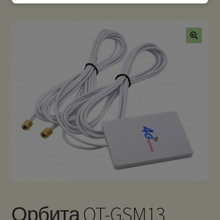
Орбита OT-GSM13