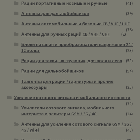
Рации портативные носимые и ручные
(41)
Антенны для дальнобойщиков
(39)
Антенны автомобильные и базовые CB / VHF / UHF
(76)
Антенны для ручных раций CB / VHF / UHF
(2)
Блоки питания и преобразователи напряжения 24 /
12 вольт
(23)
Рации для такси, на грузовик, для поля и леса
(58)
Рации для дальнобойщиков
(54)
Тангенты для раций / гарнитуры и прочие
аксессуары
(35)
Усиление сотового сигнала и мобильного интернета
(72)
Усилители сотового сигнала, мобильного
интернета и репитеры GSM / 3G / 4G
(14)
Антенны для усиления сотового сигнала GSM / 3G /
4G / Wi-Fi
(45)