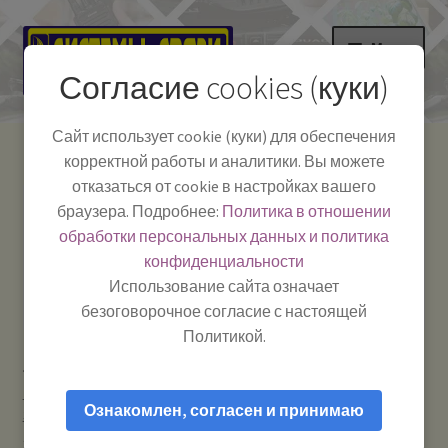
Перейти
Перейти
Меню
к
к
Согласие cookies (куки)
навигации
содержимому
НА ГЛАВНУЮ
Сайт использует cookie (куки) для обеспечения
корректной работы и аналитики. Вы можете
Развер
Каталог
отказаться от cookie в настройках вашего
вложе
Телефон:
+7-
браузера. Подробнее:
Политика в отношении
Системы Связи:
меню
Развер
Как пользоваться
391-249-1040
г. Красноярск, ул.
обработки персональных данных и политика
вложе
Весны, 2
-
конфиденциальности
меню
Тел.|WA|Telegram:
Полезная информация
Работаем:
Пн-Пт:
Использование сайта означает
+79029904090
10:00–18:00
безоговорочное согласие с настоящей
БЛОГ
Политикой.
Главная
Усиление сотового сигнала и мобильного
Развер
Мой аккаунт
интернета
Антенны для усиления сотового сигнала GSM /
вложе
Ознакомлен, согласен и принимаю
3G / 4G / Wi-Fi
Орбита OT-GSM13 антенна GSM (800-2700Мгц,
меню
18дБ) — Антенна для усиления сигнала