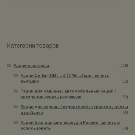
Категории товаров
Рации и антенны
(229)
Рации Си-Би (СВ / cb) 27 МегаГерц - купить
выгодно
(52)
Рации для машины / автомобильные рации /
авторации купить надежную
(53)
Рации для охраны / строителей / туристов / охоты
и рыбалки
(43)
Рации безлицензионные для России - купить и
использовать
(34)