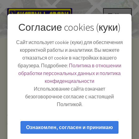
Перейти
Перейти
Меню
к
к
Согласие cookies (куки)
навигации
содержимому
НА ГЛАВНУЮ
Сайт использует cookie (куки) для обеспечения
корректной работы и аналитики. Вы можете
Развер
Каталог
отказаться от cookie в настройках вашего
вложе
Телефон:
+7-
браузера. Подробнее:
Политика в отношении
Системы Связи:
меню
Развер
Как пользоваться
391-249-1040
г. Красноярск, ул.
обработки персональных данных и политика
вложе
Весны, 2
-
конфиденциальности
меню
Тел.|WA|Telegram:
Полезная информация
Работаем:
Пн-Пт:
Использование сайта означает
+79029904090
10:00–18:00
безоговорочное согласие с настоящей
БЛОГ
Политикой.
Главная
Рации и антенны
Тангенты для раций /
Развер
Мой аккаунт
гарнитуры и прочие аксессуары
Quesum R-8900 UHF —
вложе
Ознакомлен, согласен и принимаю
профессиональный цифровой DMR / Analog ретранслятор
меню