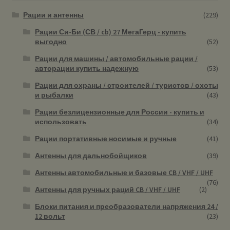
Рации и антенны
(229)
Рации Си-Би (СВ / cb) 27 МегаГерц - купить
выгодно
(52)
Рации для машины / автомобильные рации /
авторации купить надежную
(53)
Рации для охраны / строителей / туристов / охоты
и рыбалки
(43)
Рации безлицензионные для России - купить и
использовать
(34)
Рации портативные носимые и ручные
(41)
Антенны для дальнобойщиков
(39)
Антенны автомобильные и базовые CB / VHF / UHF
(76)
Антенны для ручных раций CB / VHF / UHF
(2)
Блоки питания и преобразователи напряжения 24 /
12 вольт
(23)