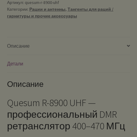
UHF
Артикул:
quesum-r-8900-uhf
Категории:
Рации и антенны
,
Тангенты для раций /
-
гарнитуры и прочие аксессуары
профессиональный
цифровой
DMR
/
Описание
Analog
ретранслятор
Детали
Описание
Quesum R-8900 UHF —
профессиональный DMR
ретранслятор 400–470 МГц