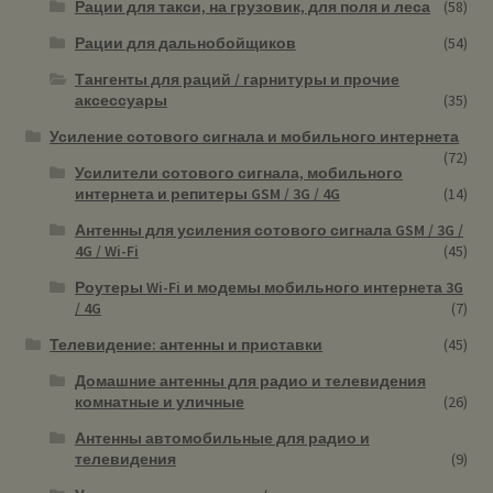
Рации для такси, на грузовик, для поля и леса
(58)
Рации для дальнобойщиков
(54)
Тангенты для раций / гарнитуры и прочие
аксессуары
(35)
Усиление сотового сигнала и мобильного интернета
(72)
Усилители сотового сигнала, мобильного
интернета и репитеры GSM / 3G / 4G
(14)
Антенны для усиления сотового сигнала GSM / 3G /
4G / Wi-Fi
(45)
Роутеры Wi-Fi и модемы мобильного интернета 3G
/ 4G
(7)
Телевидение: антенны и приставки
(45)
Домашние антенны для радио и телевидения
комнатные и уличные
(26)
Антенны автомобильные для радио и
телевидения
(9)