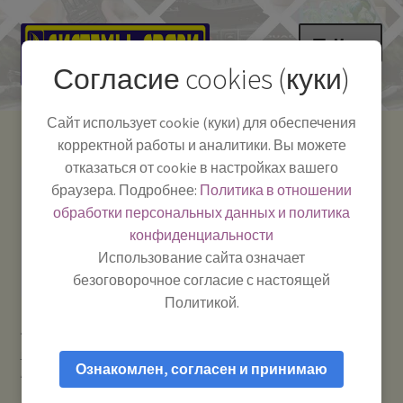
Перейти
Перейти
Меню
к
к
Согласие cookies (куки)
навигации
содержимому
НА ГЛАВНУЮ
Сайт использует cookie (куки) для обеспечения
корректной работы и аналитики. Вы можете
Развер
Каталог
отказаться от cookie в настройках вашего
вложе
Телефон:
+7-
браузера. Подробнее:
Политика в отношении
Системы Связи:
меню
Развер
Как пользоваться
391-249-1040
г. Красноярск, ул.
обработки персональных данных и политика
вложе
Весны, 2
-
конфиденциальности
меню
Тел.|WA|Telegram:
Полезная информация
Работаем:
Пн-Пт:
Использование сайта означает
+79029904090
10:00–18:00
безоговорочное согласие с настоящей
БЛОГ
Политикой.
Главная
Аксессуары для автомобиля
Автомобильные
Развер
Мой аккаунт
кронштейны для антенн и держатели для гаджетов
SP-S
вложе
Ознакомлен, согласен и принимаю
ALAN — Крепление (основание) для врезных антенн
меню