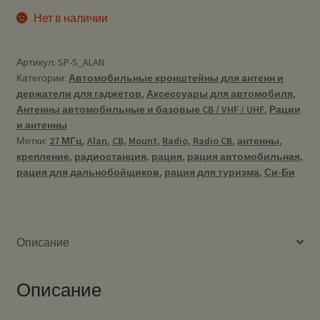
Нет в наличии
Артикул:
SP-S_ALAN
Категории:
Автомобильные кронштейны для антенн и
держатели для гаджетов
,
Аксессуары для автомобиля
,
Антенны автомобильные и базовые CB / VHF / UHF
,
Рации
и антенны
Метки:
27 МГц
,
Alan
,
CB
,
Mount
,
Radio
,
Radio CB
,
антенны
,
крепление
,
радиостанция
,
рация
,
рация автомобильная
,
рация для дальнобойщиков
,
рация для туризма
,
Си-Би
Описание
Описание