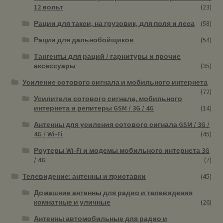
12 вольт
(23)
Рации для такси, на грузовик, для поля и леса
(58)
Рации для дальнобойщиков
(54)
Тангенты для раций / гарнитуры и прочие
аксессуары
(35)
Усиление сотового сигнала и мобильного интернета
(72)
Усилители сотового сигнала, мобильного
интернета и репитеры GSM / 3G / 4G
(14)
Антенны для усиления сотового сигнала GSM / 3G /
4G / Wi-Fi
(45)
Роутеры Wi-Fi и модемы мобильного интернета 3G
/ 4G
(7)
Телевидение: антенны и приставки
(45)
Домашние антенны для радио и телевидения
комнатные и уличные
(26)
Антенны автомобильные для радио и