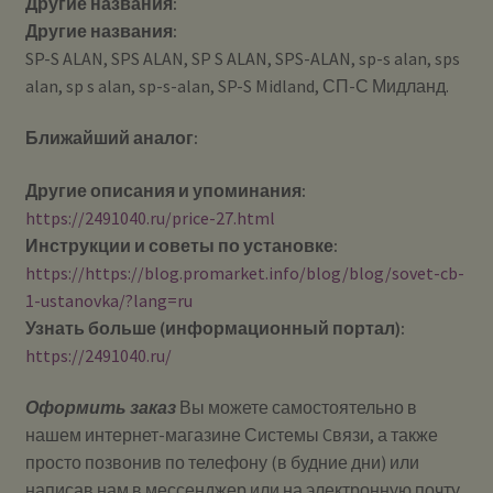
Другие названия:
Другие названия:
SP-S ALAN, SPS ALAN, SP S ALAN, SPS-ALAN, sp-s alan, sps
alan, sp s alan, sp-s-alan, SP-S Midland, СП-С Мидланд.
Ближайший аналог:
Другие описания и упоминания:
https://2491040.ru/price-27.html
Инструкции и советы по установке:
https://https://blog.promarket.info/blog/blog/sovet-cb-
1-ustanovka/?lang=ru
Узнать больше (информационный портал):
https://2491040.ru/
Оформить заказ
Вы можете самостоятельно в
нашем интернет-магазине Системы Cвязи, а также
просто позвонив по телефону (в будние дни) или
написав нам в мессенджер или на электронную почту.