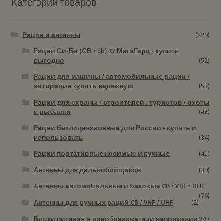
Категории товаров
Рации и антенны
(229)
Рации Си-Би (СВ / cb) 27 МегаГерц - купить
выгодно
(52)
Рации для машины / автомобильные рации /
авторации купить надежную
(53)
Рации для охраны / строителей / туристов / охоты
и рыбалки
(43)
Рации безлицензионные для России - купить и
использовать
(34)
Рации портативные носимые и ручные
(41)
Антенны для дальнобойщиков
(39)
Антенны автомобильные и базовые CB / VHF / UHF
(76)
Антенны для ручных раций CB / VHF / UHF
(2)
Блоки питания и преобразователи напряжения 24 /