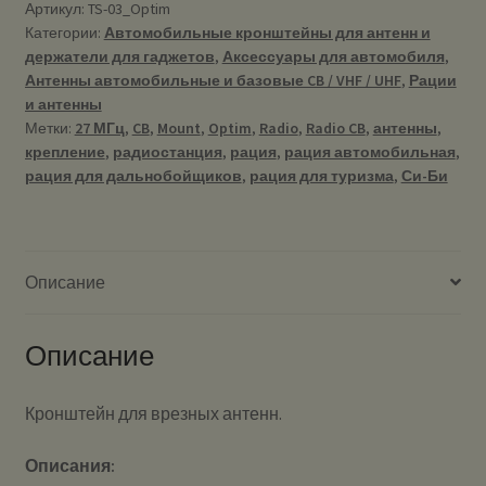
-
Артикул:
TS-03_Optim
Категории:
Автомобильные кронштейны для антенн и
Крепление
держатели для гаджетов
,
Аксессуары для автомобиля
,
(основание)
Антенны автомобильные и базовые CB / VHF / UHF
,
Рации
для
и антенны
врезных
Метки:
27 МГц
,
CB
,
Mount
,
Optim
,
Radio
,
Radio CB
,
антенны
,
антен
крепление
,
радиостанция
,
рация
,
рация автомобильная
,
рация для дальнобойщиков
,
рация для туризма
,
Си-Би
Описание
Описание
Кронштейн для врезных антенн.
Описания: