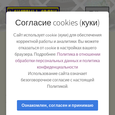
Перейти
Перейти
Меню
к
к
Согласие cookies (куки)
навигации
содержимому
НА ГЛАВНУЮ
Сайт использует cookie (куки) для обеспечения
корректной работы и аналитики. Вы можете
Развер
Каталог
отказаться от cookie в настройках вашего
вложе
Телефон:
+7-
браузера. Подробнее:
Политика в отношении
Системы Связи:
меню
Развер
Как пользоваться
391-249-1040
г. Красноярск, ул.
обработки персональных данных и политика
вложе
Весны, 2
-
конфиденциальности
меню
Тел.|WA|Telegram:
Полезная информация
Работаем:
Пн-Пт:
Использование сайта означает
+79029904090
10:00–18:00
безоговорочное согласие с настоящей
БЛОГ
Политикой.
Главная
Аксессуары для автомобиля
Автомобильные
Развер
Мой аккаунт
кронштейны для антенн и держатели для гаджетов
TS-03
вложе
Ознакомлен, согласен и принимаю
Optim — Крепление (основание) для врезных антен
меню