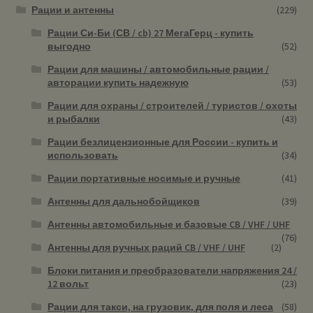
Рации и антенны
(229)
Рации Си-Би (СВ / cb) 27 МегаГерц - купить
выгодно
(52)
Рации для машины / автомобильные рации /
авторации купить надежную
(53)
Рации для охраны / строителей / туристов / охоты
и рыбалки
(43)
Рации безлицензионные для России - купить и
использовать
(34)
Рации портативные носимые и ручные
(41)
Антенны для дальнобойщиков
(39)
Антенны автомобильные и базовые CB / VHF / UHF
(76)
Антенны для ручных раций CB / VHF / UHF
(2)
Блоки питания и преобразователи напряжения 24 /
12 вольт
(23)
Рации для такси, на грузовик, для поля и леса
(58)