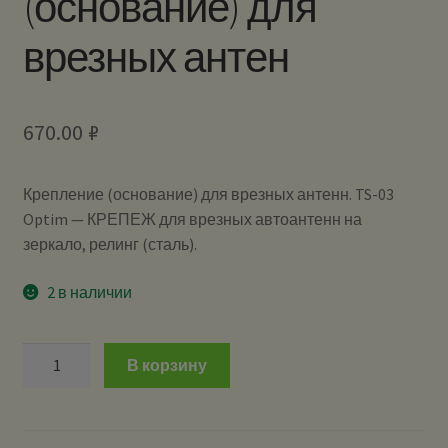
(основание) для
врезных антен
670.00
₽
Крепление (основание) для врезных антенн. TS-03
Optim — КРЕПЕЖ для врезных автоантенн на
зеркало, релинг (сталь).
2 в наличии
Количество
В корзину
TS-
03
Optim