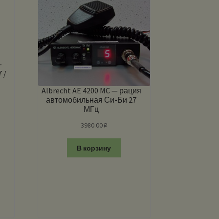
—
 /
Albrecht AE 4200 MC — рация
автомобильная Си-Би 27
МГц
3980.00
₽
В корзину