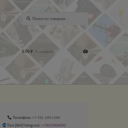
Искать:
Поиск
0.00
₽
0 товаров
Телефон:
+7-391-249-1040
Тел.|WA|Telegram:
+79029904090