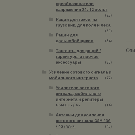
преобразователи
напряжения 24 / 12 вольт
(23)
Рации для такси, на
грузовик, для поля и леса
(58)
Рации для
дальнобойщиков
(54)
Опи
Тангенты для раций /
гарнитуры и прочие
аксессуары
(35)
Усиление сотового сигнала и
мобильного интернета
(72)
Усилители сотового
сигнала, мобильного
интернета и репитеры
GSM / 3G / 4G
(14)
Антенны для усиления
сотового сигнала GSM / 3G
/ 4G / Wi-Fi
(45)