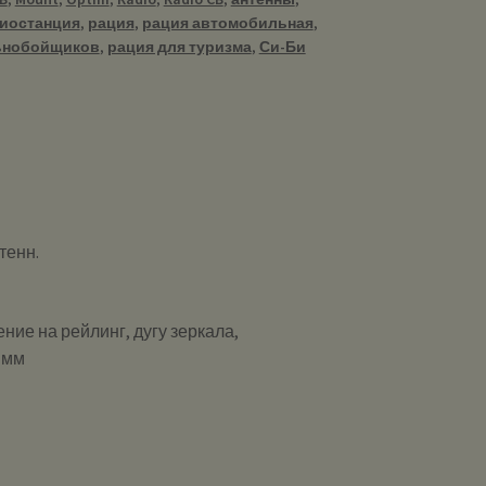
иостанция
,
рация
,
рация автомобильная
,
ьнобойщиков
,
рация для туризма
,
Си-Би
тенн.
ние на рейлинг, дугу зеркала,
 мм