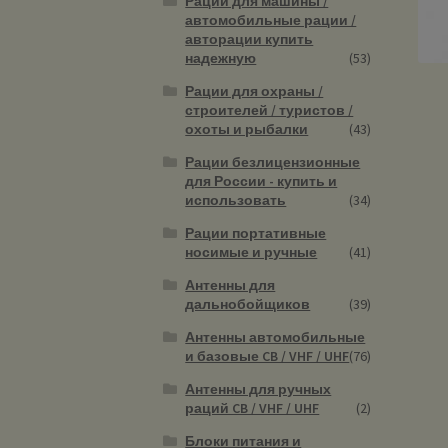
Рации для машины /
автомобильные рации /
авторации купить
надежную
(53)
Рации для охраны /
строителей / туристов /
охоты и рыбалки
(43)
Рации безлицензионные
для России - купить и
использовать
(34)
Рации портативные
носимые и ручные
(41)
Антенны для
дальнобойщиков
(39)
Антенны автомобильные
и базовые CB / VHF / UHF
(76)
Антенны для ручных
раций CB / VHF / UHF
(2)
Блоки питания и