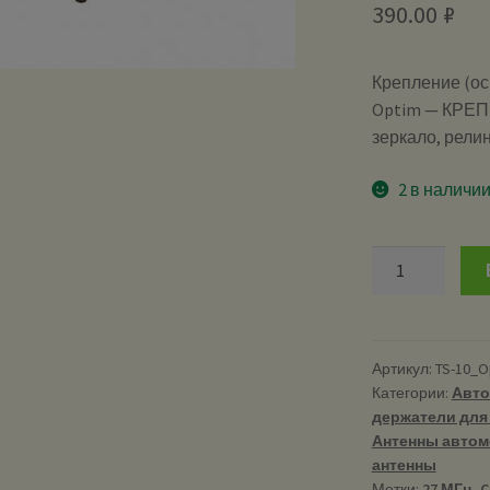
390.00
₽
Крепление (ос
Optim — КРЕПЕ
зеркало, релин
2 в наличи
Количество
TS-
10
Optim
-
Артикул:
TS-10_O
Категории:
Авто
Крепление
держатели для
(основание)
Антенны автомо
для
антенны
врезных
Метки:
27 МГц
,
C