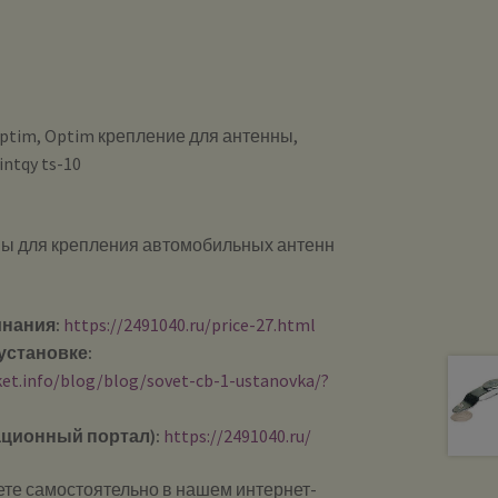
10optim, Optim крепление для антенны,
intqy ts-10
ы для крепления автомобильных антенн
инания:
https://2491040.ru/price-27.html
установке:
ket.info/blog/blog/sovet-cb-1-ustanovka/?
ционный портал):
https://2491040.ru/
те самостоятельно в нашем интернет-