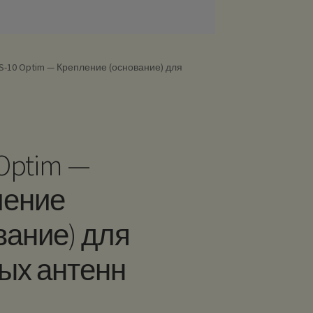
S-10 Optim — Крепление (основание) для
 Optim —
ление
вание) для
ых антенн