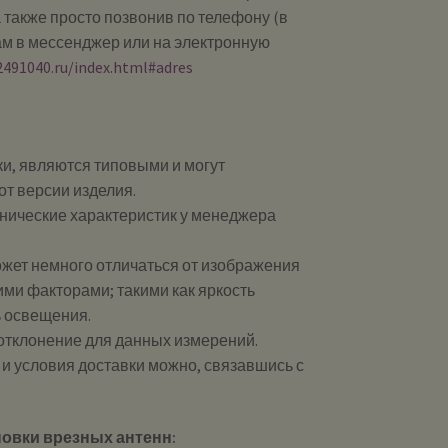
 также просто позвонив по телефону (в
ам в мессенджер или на электронную
2491040.ru/index.html#adres
и, являются типовыми и могут
от версии изделия.
хнические характеристик у менеджера
ожет немного отличаться от изображения
ими факторами; такими как яркость
ь освещения.
 отклонение для данных измерений.
и и условия доставки можно, связавшись с
овки врезных антенн: