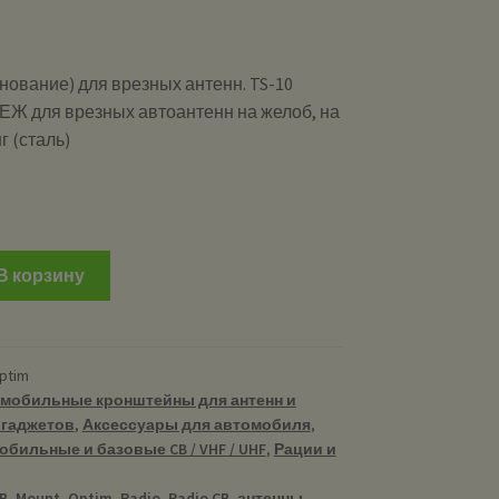
нование) для врезных антенн. TS-10
Ж для врезных автоантенн на желоб, на
г (сталь)
и
В корзину
ptim
мобильные кронштейны для антенн и
 гаджетов
,
Аксессуары для автомобиля
,
бильные и базовые CB / VHF / UHF
,
Рации и
B
,
Mount
,
Optim
,
Radio
,
Radio CB
,
антенны
,