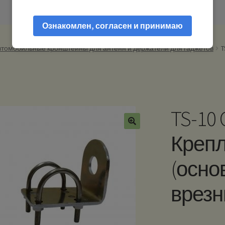
Ознакомлен, согласен и принимаю
втомобильные кронштейны для антенн и держатели для гаджетов
T
TS-10
Креп
(осно
врезн