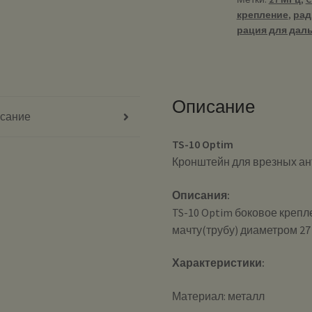
антенн
крепление
,
рад
рация для дал
Описание
сание
TS-10 Optim
Кронштейн для врезных ан
Описания:
TS-10 Optim боковое крепле
мачту(трубу) диаметром 27
Характеристики:
Материал: металл