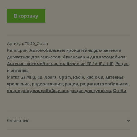
В корзину
Артикул:
TS-50_Optim
Категории:
Автомобильные кронштейны для антенн и
держатели для гаджетов
,
Аксессуары для автомобиля
,
Антенны автомобильные и базовые CB / VHF / UHF
,
Рации
и антенны
Метки:
27 МГц
,
CB
,
Mount
,
Optim
,
Radio
,
Radio CB
,
антенны
,
крепление
,
радиостанция
,
рация
,
рация автомобильная
,
рация для дальнобойщиков
,
рация для туризма
,
Си-Би
Описание