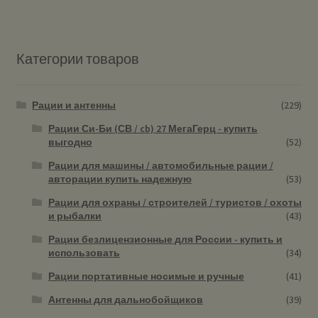
Категории товаров
Рации и антенны
(229)
Рации Си-Би (СВ / cb) 27 МегаГерц - купить
выгодно
(52)
Рации для машины / автомобильные рации /
авторации купить надежную
(53)
Рации для охраны / строителей / туристов / охоты
и рыбалки
(43)
Рации безлицензионные для России - купить и
использовать
(34)
Рации портативные носимые и ручные
(41)
Антенны для дальнобойщиков
(39)