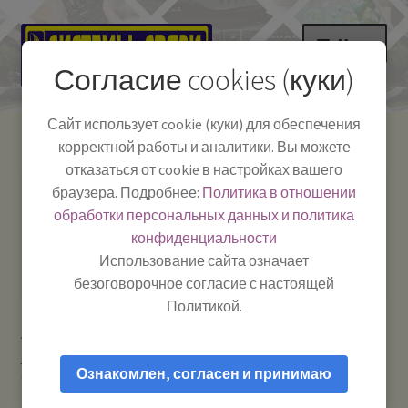
Перейти
Перейти
Меню
к
к
Согласие cookies (куки)
навигации
содержимому
НА ГЛАВНУЮ
Сайт использует cookie (куки) для обеспечения
корректной работы и аналитики. Вы можете
Развер
Каталог
отказаться от cookie в настройках вашего
вложе
Телефон:
+7-
браузера. Подробнее:
Политика в отношении
Системы Связи:
меню
Развер
Как пользоваться
391-249-1040
г. Красноярск, ул.
обработки персональных данных и политика
вложе
Весны, 2
-
конфиденциальности
меню
Тел.|WA|Telegram:
Полезная информация
Работаем:
Пн-Пт:
Использование сайта означает
+79029904090
10:00–18:00
безоговорочное согласие с настоящей
БЛОГ
Политикой.
Главная
Аксессуары для автомобиля
Автомобильные
Развер
Мой аккаунт
кронштейны для антенн и держатели для гаджетов
TS-50
вложе
Ознакомлен, согласен и принимаю
Optim — Крепление (основание) для врезных антенн
меню