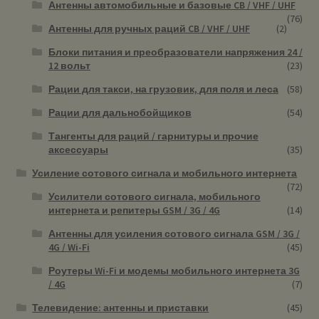
Антенны автомобильные и базовые CB / VHF / UHF
(76)
Антенны для ручных раций CB / VHF / UHF
(2)
Блоки питания и преобразователи напряжения 24 /
12 вольт
(23)
Рации для такси, на грузовик, для поля и леса
(58)
Рации для дальнобойщиков
(54)
Тангенты для раций / гарнитуры и прочие
аксессуары
(35)
Усиление сотового сигнала и мобильного интернета
(72)
Усилители сотового сигнала, мобильного
интернета и репитеры GSM / 3G / 4G
(14)
Антенны для усиления сотового сигнала GSM / 3G /
4G / Wi-Fi
(45)
Роутеры Wi-Fi и модемы мобильного интернета 3G
/ 4G
(7)
Телевидение: антенны и приставки
(45)