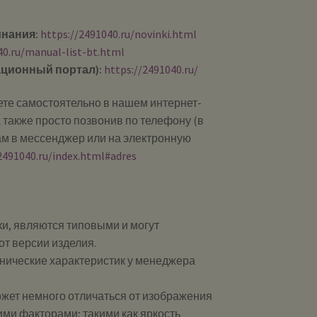
инания:
https://2491040.ru/novinki.html
40.ru/manual-list-bt.html
ционный портал):
https://2491040.ru/
те самостоятельно в нашем интернет-
 также просто позвонив по телефону (в
ам в мессенджер или на электронную
2491040.ru/index.html#adres
и, являются типовыми и могут
от версии изделия.
хнические характеристик у менеджера
ожет немного отличаться от изображения
ими факторами; такими как яркость