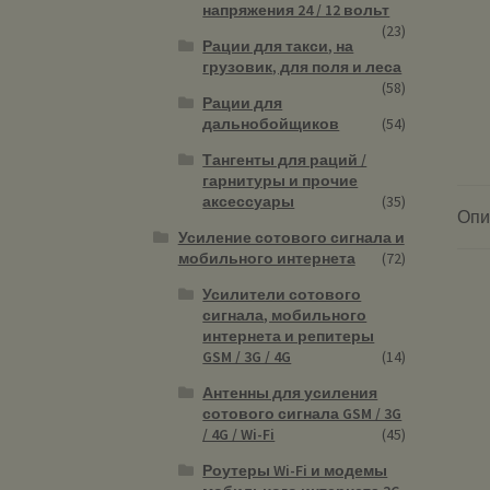
напряжения 24 / 12 вольт
(23)
Рации для такси, на
грузовик, для поля и леса
(58)
Рации для
дальнобойщиков
(54)
Тангенты для раций /
гарнитуры и прочие
аксессуары
(35)
Опи
Усиление сотового сигнала и
мобильного интернета
(72)
Усилители сотового
сигнала, мобильного
интернета и репитеры
GSM / 3G / 4G
(14)
Антенны для усиления
сотового сигнала GSM / 3G
/ 4G / Wi-Fi
(45)
Роутеры Wi-Fi и модемы