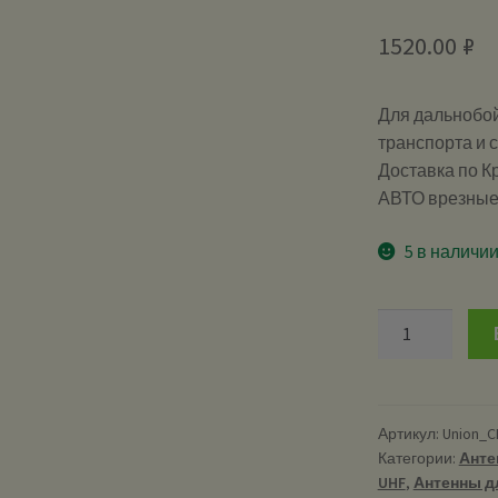
1520.00
₽
Для дальнобой
транспорта и с
Доставка по К
АВТО врезные 
5 в наличи
Количество
UNION
CB
RU
Optim
Артикул:
Union_C
Категории:
Анте
-
UHF
,
Антенны д
антенна