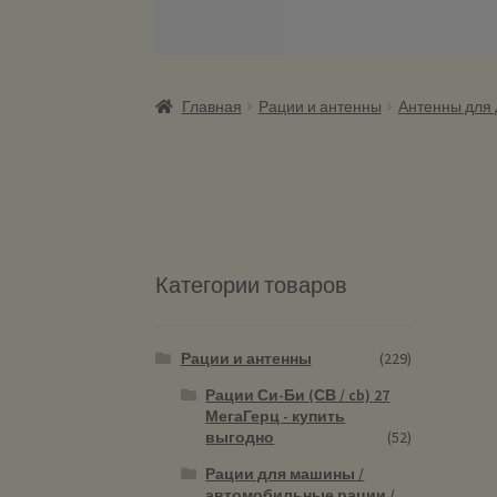
Главная
Рации и антенны
Антенны для
Категории товаров
Рации и антенны
(229)
Рации Си-Би (СВ / cb) 27
МегаГерц - купить
выгодно
(52)
Рации для машины /
автомобильные рации /