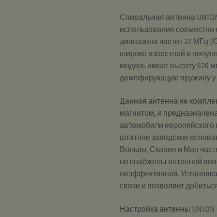
Спиральная антенна UNION
использования совместно
диапазона частот 27 МГц (С
широко известной и попул
модель имеет высоту 620 мм
демпфирующую пружину у 
Данная антенна не компле
магнитом, и предназначена
автомобили европейского пр
штатное заводское основан
Вольво, Скания и Ман част
не снабжены антенной вовс
неэффективная. Установка
связи и позволяет добитьс
Настройка антенны UNION 