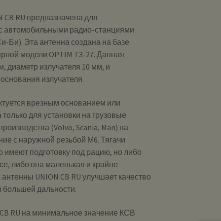
 CB RU предназначена для
 с автомобильными радио-станциями
и-Би). Эта антенна создана на базе
ярной модели OPTIM T3-27. Данная
, диаметр излучателя 10 мм, и
основания излучателя.
ктуется врезным основанием или
 только для установки на грузовые
оизводства (Volvo, Scania, Man) на
ие с наружной резьбой М6. Тягачи
о имеют подготовку под рацию, но либо
е, либо она маленькая и крайне
 антенны UNION CB RU улучшает качество
я большей дальности.
CB RU на минимальное значение КСВ