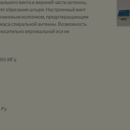
иального винта в верхней части антенны,
бует обрезания штыря. Настроечный винт
 резиновым колпачком, предотвращающим
ркаса спиральной антенны. Возможность
носительно вертикальной оси не
,855 МГц
 Ру