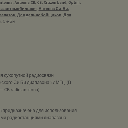
ntenna
,
Antenna CB
,
CB
,
Citizen band
,
Optim
,
я
на автомобильная
,
Антенна Си-Би
,
иапазон
,
Для дальнобойщиков
,
Для
м
,
Си-Би
я сухопутной радиосвязи
ского Си Би диапазона 27 МГц. (В
 CB radio antenna)
m предназначена для использования
ыми радиостанциями диапазона