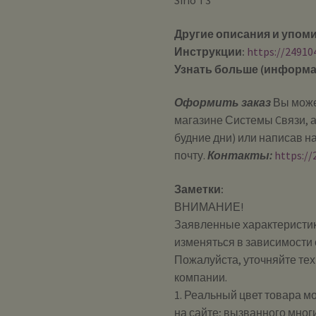
Sirio T3
Другие описания и упом
Инструкции:
https://24910
Узнать больше (информа
Оформить заказ
Вы може
магазине Системы Cвязи, а
будние дни) или написав н
почту.
Контакты:
https://
Заметки:
ВНИМАНИЕ!
Заявленные характеристик
изменяться в зависимости 
Пожалуйста, уточняйте те
компании.
1. Реальный цвет товара м
на сайте; вызванного мног