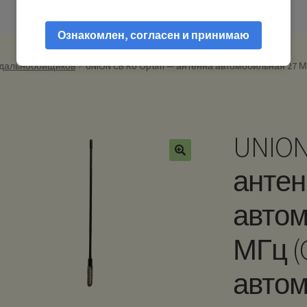
Ознакомлен, согласен и принимаю
 дальнобойщиков
UNION CB RU Optim — антенна автомобильная 27 М
UNION
антен
автом
МГц (
авто