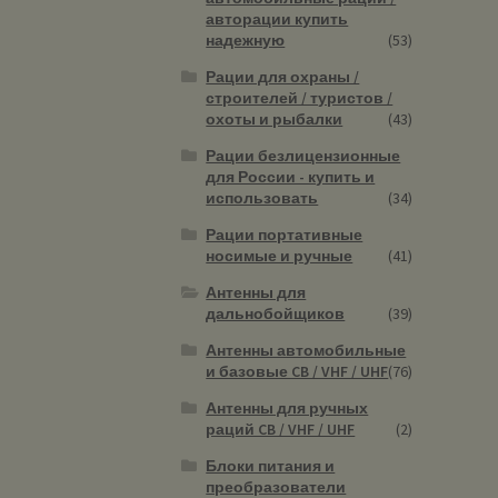
авторации купить
надежную
(53)
Рации для охраны /
строителей / туристов /
охоты и рыбалки
(43)
Рации безлицензионные
для России - купить и
использовать
(34)
Рации портативные
носимые и ручные
(41)
Антенны для
дальнобойщиков
(39)
Антенны автомобильные
и базовые CB / VHF / UHF
(76)
Антенны для ручных
раций CB / VHF / UHF
(2)
Блоки питания и
преобразователи