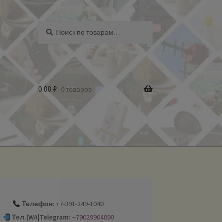
Искать:
Поиск
0.00
₽
0 товаров
Телефон:
+7-391-249-1040
Тел.|WA|Telegram:
+79029904090