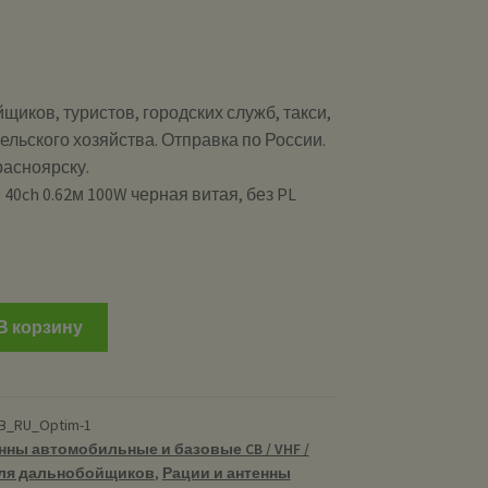
щиков, туристов, городских служб, такси,
ельского хозяйства. Отправка по России.
расноярску.
40ch 0.62м 100W черная витая, без PL
и
В корзину
B_RU_Optim-1
нны автомобильные и базовые CB / VHF /
ля дальнобойщиков
,
Рации и антенны