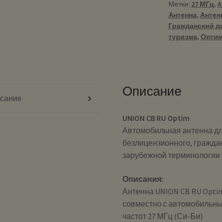
Метки:
27 МГц
,
A
автомобильна
Антенна
,
Антен
27
Гражданский д
МГц
туризма
,
Опти
(CB)
для
грузовых
автомобилей
Описание
сание
UNION CB RU Optim
Автомобильная антенна дл
безлицензионного, граждан
зарубежной терминологии —
Описания:
Антенна UNION CB RU Opti
совместно с автомобильн
частот 27 МГц (Си-Би)