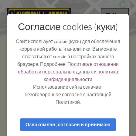
Перейти
Перейти
Меню
к
к
Согласие cookies (куки)
навигации
содержимому
НА ГЛАВНУЮ
Сайт использует cookie (куки) для обеспечения
корректной работы и аналитики. Вы можете
Развер
Каталог
отказаться от cookie в настройках вашего
вложе
Телефон:
+7-
браузера. Подробнее:
Политика в отношении
Системы Связи:
меню
Развер
Как пользоваться
391-249-1040
г. Красноярск, ул.
обработки персональных данных и политика
вложе
Весны, 2
-
конфиденциальности
меню
Тел.|WA|Telegram:
Полезная информация
Работаем:
Пн-Пт:
Использование сайта означает
+79029904090
10:00–18:00
безоговорочное согласие с настоящей
БЛОГ
Политикой.
Главная
Рации и антенны
Рации для дальнобойщиков
Развер
Мой аккаунт
Vector VT-27 Smart — Рация Си-Би (CB) 27 МГц
вложе
Ознакомлен, согласен и принимаю
автомобильная
меню