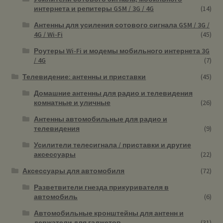
интернета и репитеры GSM / 3G / 4G
(14)
Антенны для усиления сотового сигнала GSM / 3G /
4G / Wi-Fi
(45)
Роутеры Wi-Fi и модемы мобильного интернета 3G
/ 4G
(7)
Телевидение: антенны и приставки
(45)
Домашние антенны для радио и телевидения
комнатные и уличные
(26)
Антенны автомобильные для радио и
телевидения
(9)
Усилители телесигнала / приставки и другие
аксессуары
(22)
Аксессуары для автомобиля
(72)
Разветвители гнезда прикуривателя в
автомобиль
(6)
Автомобильные кронштейны для антенн и
держатели для гаджетов
(31)