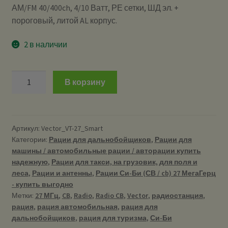
АМ/FM 40/400ch, 4/10 Ватт, РЕ сетки, ШД эл. +
пороговый, литой AL корпус.
2 в наличии
Количество
В корзину
Vector
VT-
27
Smart
Артикул:
Vector_VT-27_Smart
Категории:
Рации для дальнобойщиков
,
Рации для
-
машины / автомобильные рации / авторации купить
Рация
надежную
,
Рации для такси, на грузовик, для поля и
Си-
леса
,
Рации и антенны
,
Рации Си-Би (СВ / cb) 27 МегаГерц
Би
- купить выгодно
(CB)
Метки:
27 МГц
,
CB
,
Radio
,
Radio CB
,
Vector
,
радиостанция
,
27
рация
,
рация автомобильная
,
рация для
МГц
дальнобойщиков
,
рация для туризма
,
Си-Би