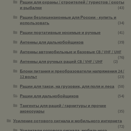
Рации для охраны / строителей / туристов / охоты
и рыбалки
(43)
Рации безлицензионные для России - купить и
использовать
(34)
Рации портативные носимые и ручные
(41)
Антенны для дальнобойщиков
(39)
Антенны автомобильные и базовые CB / VHF / UHF
(76)
Антенны для ручных раций CB / VHF / UHF
(2)
Блоки питания и преобразователи напряжения 24 /
12 вольт
(23)
Рации для такси, на грузовик, для поля и леса
(58)
Рации для дальнобойщиков
(54)
Тангенты для раций / гарнитуры и прочие
аксессуары
(35)
Усиление сотового сигнала и мобильного интернета
(72)
Усилители сотового сигнала, мобильного